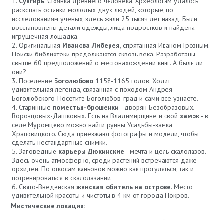
Сунгирь
. Стоянка древнего человека. Археологам удалось
раскопать останки молодых двух людей, которые, по
исследованиям ученых, здесь жили 25 тысяч лет назад. Были
восстановлены детали одежды, лица подростков и найдена
игрушечная лошадка.
Оригинальная
Иванова Либерея
, спрятанная Иваном Грозным.
Поиски библиотеки продолжаются сквозь века. Разработаны
свыше 60 предположений о местонахождении книг. А были ли
они?
Поселение
Боголюбово
1158-1165 годов. Ходит
удивительная легенда, связанная с походом Андрея
Боголюбского. Посетите Боголюбов-град и сами все узнаете.
Старинные
поместья-брошенки
- дворян Безобразовых,
Воронцовых-Дашковых. Есть на Владимирщине и свой
замок
- в
селе Муромцево можно найти руины Усадьбы-замка
Храповицкого. Сюда приезжают фотографы и модели, чтобы
сделать нестандартные снимки.
Заповедные
карьеры Дюкинские
- мечта и цель скалолазов.
Здесь очень атмосферно, среди растений встречаются даже
орхидеи. По откосам каньонов можно как прогуляться, так и
потренироваться в скалолазании.
Свято-Введенская
женская обитель на острове
. Место
удивительной красоты и чистоты в 4 км от города Покров.
Мистические локации: