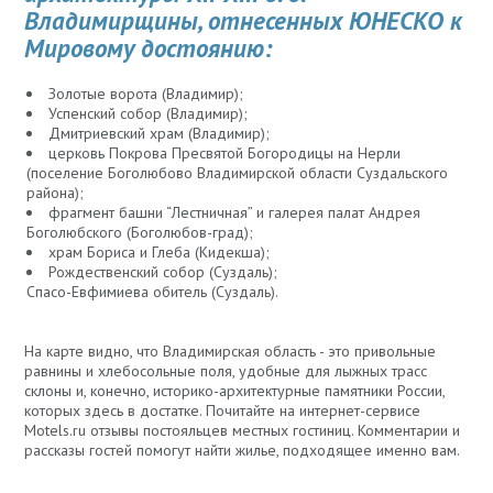
Владимирщины, отнесенных ЮНЕСКО к
Мировому достоянию:
Золотые ворота (Владимир);
Успенский собор (Владимир);
Дмитриевский храм (Владимир);
церковь Покрова Пресвятой Богородицы на Нерли
(поселение Боголюбово Владимирской области Суздальского
района);
фрагмент башни “Лестничная” и галерея палат Андрея
Боголюбского (Боголюбов-град);
храм Бориса и Глеба (Кидекша);
Рождественский собор (Суздаль);
Спасо-Евфимиева обитель (Суздаль).
На карте видно, что Владимирская область - это привольные
равнины и хлебосольные поля, удобные для лыжных трасс
склоны и, конечно, историко-архитектурные памятники России,
которых здесь в достатке. Почитайте на интернет-сервисе
Motels.ru отзывы постояльцев местных гостиниц. Комментарии и
рассказы гостей помогут найти жилье, подходящее именно вам.