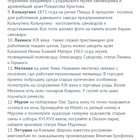
отделение Владимиро-Суздальского музея-заповедника и
древнейший храм Рождества Христова.
Кольчугино
1871 года на речке Пекша. В прошлом - поселок
для работников давильного завода предпринимателя
Кольчугина. Кольчугино - изготовитель самоваров и
подстаканников. Все гости делают фото на память возле башни-
самовара.
Лакинск
XIX века - также служил пристанищем для
работников ткацких цехов. Здесь можно увидеть храм
Казанской Иконы Божией Матери 1963 года, музей,
посвященный полководцу Александру Суворову, статуи Ленина
и Горького.
Меленки
на реке Унже. Название местечка связано с
поселком, где работали мукомольные мельницы. В городке
приятно побродить среди старых купеческих особняков,
посмотреть на сооружения XIX века и торговые ряды. Возле
Меленок есть село гончаров Коврино. У гостей есть шанс
поучиться ремеслу.
Муром
на побережье Оки. Здесь кому-то точно понравится
остаться на ночь. Бронируйте на Motels.ru уютный номер в
Муроме и посмотрите чудесную галерею художеств, старые
скиты и соборы XVI-XVII веков, погуляйте в Окском парке,
найдите красивую статую Ильи Муромца.
Петушки
на Клязьме. Широко известен россиянам-
книголюбам по скандальному произведению Венечки Ерофеева