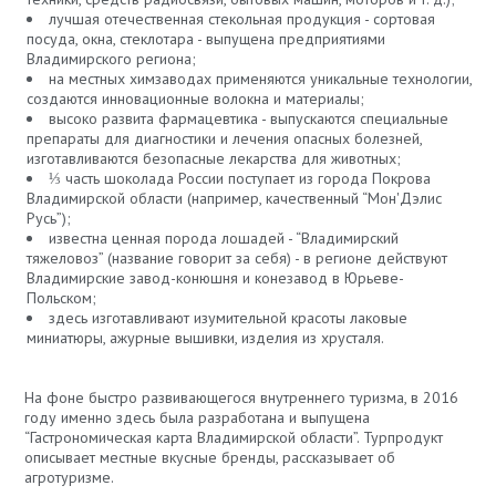
лучшая отечественная стекольная продукция - сортовая
посуда, окна, стеклотара - выпущена предприятиями
Владимирского региона;
на местных химзаводах применяются уникальные технологии,
создаются инновационные волокна и материалы;
высоко развита фармацевтика - выпускаются специальные
препараты для диагностики и лечения опасных болезней,
изготавливаются безопасные лекарства для животных;
⅓ часть шоколада России поступает из города Покрова
Владимирской области (например, качественный “Мон'Дэлис
Русь”);
известна ценная порода лошадей - “Владимирский
тяжеловоз” (название говорит за себя) - в регионе действуют
Владимирские завод-конюшня и конезавод в Юрьеве-
Польском;
здесь изготавливают изумительной красоты лаковые
миниатюры, ажурные вышивки, изделия из хрусталя.
На фоне быстро развивающегося внутреннего туризма, в 2016
году именно здесь была разработана и выпущена
“Гастрономическая карта Владимирской области”. Турпродукт
описывает местные вкусные бренды, рассказывает об
агротуризме.