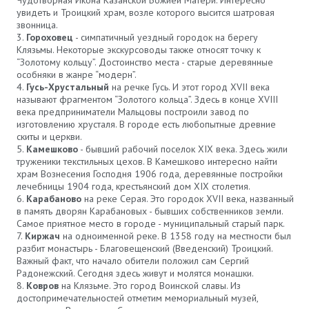
увидеть и Троицкий храм, возле которого высится шатровая
звонница.
Гороховец
- симпатичный уездный городок на берегу
Клязьмы. Некоторые экскурсоводы также относят точку к
“Золотому кольцу”. Достоинство места - старые деревянные
особняки в жанре “модерн”.
Гусь-Хрустальный
на речке Гусь. И этот город XVII века
называют фрагментом “Золотого кольца”. Здесь в конце XVIII
века предприниматели Мальцовы построили завод по
изготовлению хрусталя. В городе есть любопытные древние
скиты и церкви.
Камешково
- бывший рабочий поселок XIX века. Здесь жили
труженики текстильных цехов. В Камешково интересно найти
храм Вознесения Господня 1906 года, деревянные постройки
лечебницы 1904 года, крестьянский дом XIX столетия.
Карабаново
на реке Серая. Это городок XVII века, названный
в память дворян Карабановых - бывших собственников земли.
Самое приятное место в городе - муниципальный старый парк.
Киржач
на одноименной реке. В 1358 году на местности был
разбит монастырь - Благовещенский (Введенский) Троицкий.
Важный факт, что начало обители положил сам Сергий
Радонежский. Сегодня здесь живут и молятся монашки.
Ковров
на Клязьме. Это город Воинской славы. Из
достопримечательностей отметим мемориальный музей,