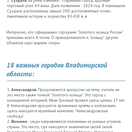
Суздаль
на реке Каменке - старинный город, крупный
торговый узел XII века. Дата появления - 1024 год. В маленьком
Суздале расположены свыше 200 достопамятных точек -
памятников истории и зодчества XII-XIX в. в.
Интересно, что официально городами “Золотого кольца России”
признаны всего 8 точек. О принадлежности к “кольцу” других
объектов идут жаркие споры.
18 важных городов Владимирской
области:
Александров
. Продолжаются дискуссии на тему, считать ли
это место также точкой “Золотого кольца”. Это город с
насыщенной историей, Иван Грозный провел здесь целых 17 лет.
В Александрове красуются архаичные храмы и колокольни,
здесь находится музейный комплекс “Александровская
слобода”.
Вязники
- сюда направляются паломники из разных уголков
страны. Это место, где находится знаменитая своей силой
Чудотворная Икона Казанской Божией Матери. Интересно