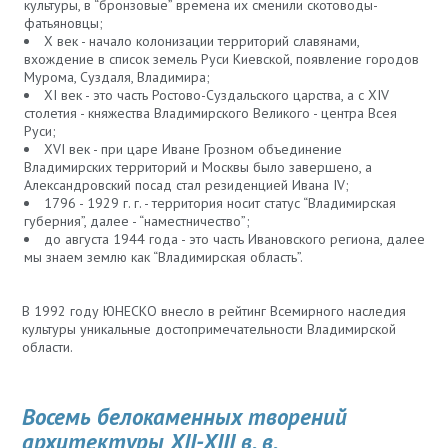
культуры, в “бронзовые” времена их сменили скотоводы-
фатьяновцы;
X век - начало колонизации территорий славянами,
вхождение в список земель Руси Киевской, появление городов
Мурома, Суздаля, Владимира;
XI век - это часть Ростово-Суздальского царства, а с XIV
столетия - княжества Владимирского Великого - центра Всея
Руси;
XVI век - при царе Иване Грозном объединение
Владимирских территорий и Москвы было завершено, а
Александровский посад стал резиденцией Ивана IV;
1796 - 1929 г. г. - территория носит статус “Владимирская
губерния”, далее - “наместничество”;
до августа 1944 года - это часть Ивановского региона, далее
мы знаем землю как “Владимирская область”.
В 1992 году ЮНЕСКО внесло в рейтинг Всемирного наследия
культуры уникальные достопримечательности Владимирской
области.
Восемь белокаменных творений
архитектуры XII-XIII в. в.