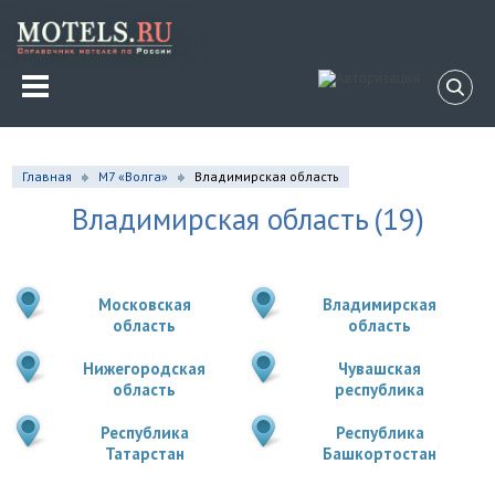
Главная
М7 «Волга»
Владимирская область
Владимирская область
(19)
Московская
Владимирская
область
область
Нижегородская
Чувашская
область
республика
Республика
Республика
Татарстан
Башкортостан