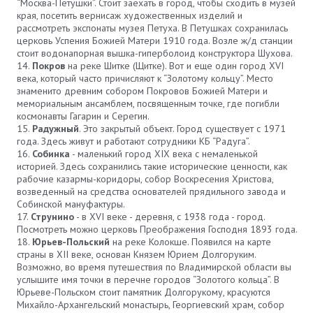
“Москва-Петушки”. Стоит заехать в город, чтобы сходить в музей
края, посетить вернисаж художественных изделий и
рассмотреть экспонаты музея Петуха. В Петушках сохранилась
церковь Успения Божией Матери 1910 года. Возле ж/д станции
стоит водонапорная вышка-гиперболоид конструктора Шухова.
Покров
на реке Шитке (Щитке). Вот и еще один город XVI
века, который часто причисляют к “Золотому кольцу”. Место
знаменито древним собором Покровов Божией Матери и
мемориальным ансамблем, посвященным точке, где погибли
космонавты Гагарин и Серегин.
Радужный
. Это закрытый объект. Город существует с 1971
года. Здесь живут и работают сотрудники КБ “Радуга”.
Собинка
- маленький город XIX века с немаленькой
историей. Здесь сохранились такие исторические ценности, как
рабочие казармы-коридоры, собор Воскресения Христова,
возведенный на средства основателей прядильного завода и
Собинской мануфактуры.
Струнино
- в XVI веке - деревня, с 1938 года - город.
Посмотреть можно церковь Преображения Господня 1893 года.
Юрьев-Польский
на реке Колокше. Появился на карте
страны в XII веке, основан Князем Юрием Долгоруким.
Возможно, во время путешествия по Владимирской области вы
услышите имя точки в перечне городов “Золотого кольца”. В
Юрьеве-Польском стоит памятник Долгорукому, красуются
Михайло-Архангельский монастырь, Георгиевский храм, собор