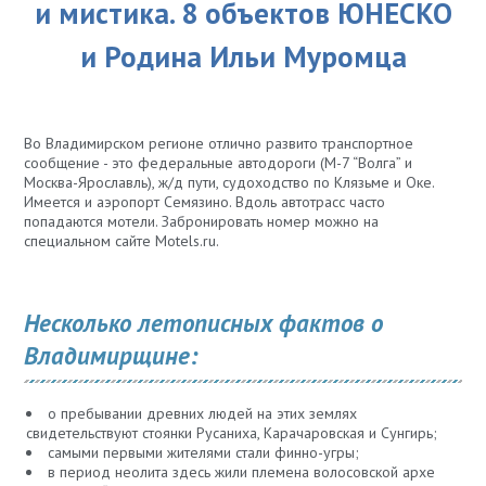
и мистика. 8 объектов ЮНЕСКО
и Родина Ильи Муромца
Во Владимирском регионе отлично развито транспортное
сообщение - это федеральные автодороги (М-7 “Волга” и
Москва-Ярославль), ж/д пути, судоходство по Клязьме и Оке.
Имеется и аэропорт Семязино. Вдоль автотрасс часто
попадаются мотели. Забронировать номер можно на
специальном сайте Motels.ru.
Несколько летописных фактов о
Владимирщине:
о пребывании древних людей на этих землях
свидетельствуют стоянки Русаниха, Карачаровская и Сунгирь;
самыми первыми жителями стали финно-угры;
в период неолита здесь жили племена волосовской архе