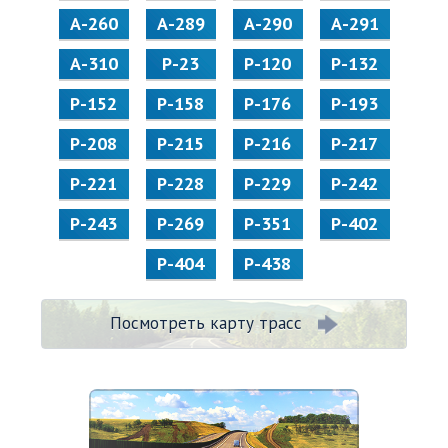
А-260
А-289
А-290
А-291
А-310
Р-23
Р-120
Р-132
Р-152
Р-158
Р-176
Р-193
Р-208
Р-215
Р-216
Р-217
Р-221
Р-228
Р-229
Р-242
Р-243
Р-269
Р-351
Р-402
Р-404
Р-438
Посмотреть карту трасс