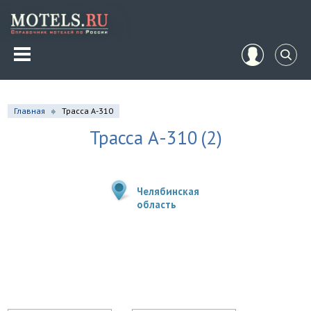
Главная
Трасса А-310
Трасса А-310
(2)
Челябинская
область