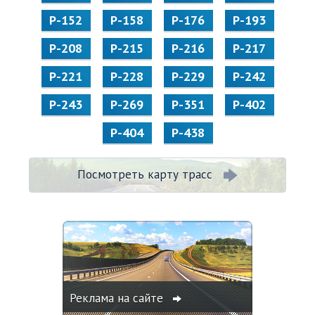
Р-152
Р-158
Р-176
Р-193
Р-208
Р-215
Р-216
Р-217
Р-221
Р-228
Р-229
Р-242
Р-243
Р-269
Р-351
Р-402
Р-404
Р-438
Посмотреть карту трасс
Реклама на сайте