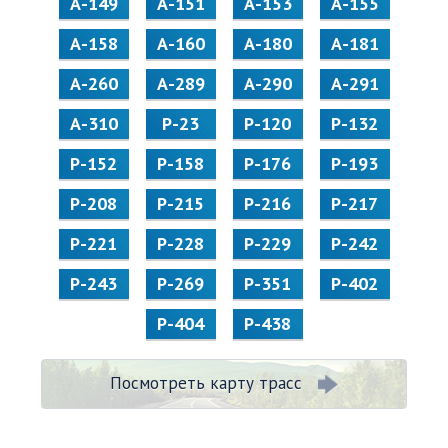
А-149
А-151
А-153
А-155
А-158
А-160
А-180
А-181
А-260
А-289
А-290
А-291
А-310
Р-23
Р-120
Р-132
Р-152
Р-158
Р-176
Р-193
Р-208
Р-215
Р-216
Р-217
Р-221
Р-228
Р-229
Р-242
Р-243
Р-269
Р-351
Р-402
Р-404
Р-438
Посмотреть карту трасс