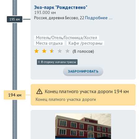
Эко-парк "Рождествено"
193.000 км
Подробнее ...
Россия, деревня Бесово, 22
193 км
Мотель/Отель/Гостиница/Хостел
Места отдыха
Кафе /рестораны
(8 голосов)
В сторону начала трассы
ЗАБРОНИРОВАТЬ
Конец платного участка дороги 194 км
194 км
Конец платного участка дороги