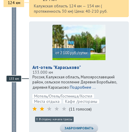
124 км
Калужская область 124 км — 154 км (
протяженность 30 км) Цена: 40-210 руб.
от 2 100 руб./сутки
Art-отель "Караськово"
133.000 км
Россия, Калужская область, Малоярославецкий
133 км
район, сельское поселение Деревня Воробьёво,
Подробнее ...
деревня Караськово
Мотель/Отель/Гостиница/Хостел
Места отдыха
Кафе /рестораны
(11 голосов)
В сторону начала трассы
ЗАБРОНИРОВАТЬ