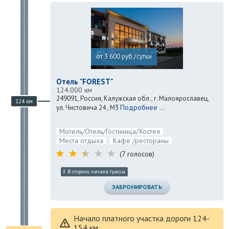
от 3 600 руб./сутки
Отель "FOREST"
124.000 км
249091, Россия, Калужская обл., г. Малоярославец,
124 км
Подробнее ...
ул. Чистовича 24 , М3
Мотель/Отель/Гостиница/Хостел
Места отдыха
Кафе /рестораны
(7 голосов)
В сторону начала трассы
ЗАБРОНИРОВАТЬ
Начало платного участка дороги 124-
154 км