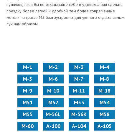
путников, так и Вы не отказывайте себе в удовольствии сделать
поездку более легкой и удобной, тем более современные
мотели на трассе М3 благоустроены для уютного отдыха самым
лучшим образом.
М-1
М-2
М-3
М-4
М-5
М-6
М-7
М-8
М-9
М-10
М-11
М-18
М51
М52
М53
М54
М55
M-56L
M-56K
М58
M-60
А-100
А-104
А-105