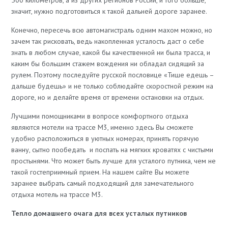
500 километров, а из других регионов России, и того больше,
значит, нужно подготовиться к такой дальней дороге заранее.
Конечно, пересечь всю автомагистраль одним махом можно, но
зачем так рисковать, ведь накопленная усталость даст о себе
знать в любом случае, какой бы качественной ни была трасса, и
каким бы большим стажем вождения ни обладал сидящий за
рулем. Поэтому последуйте русской пословице «Тише едешь –
дальше будешь» и не только соблюдайте скоростной режим на
дороге, но и делайте время от времени остановки на отдых.
Лучшими помощниками в вопросе комфортного отдыха
являются мотели на трассе М3, именно здесь Вы сможете
удобно расположиться в уютных номерах, принять горячую
ванну, сытно пообедать и поспать на мягких кроватях с чистыми
простынями. Что может быть лучше для усталого путника, чем не
такой гостеприимный прием. На нашем сайте Вы можете
заранее выбрать самый подходящий для замечательного
отдыха мотель на трассе М3.
Тепло домашнего очага для всех усталых путников