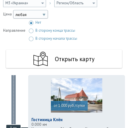
М3 «Украина»
Регион/Область
Цена
любая
Нет
Направление
В сторону конца трассы
В сторону начала трассы
Открыть карту
от 1 000 руб./сутки
Гостиница Клён
0.000 км
0 км