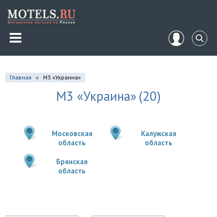
Главная
М3 «Украина»
М3 «Украина»
(20)
Московская
Калужская
область
область
Брянская
область