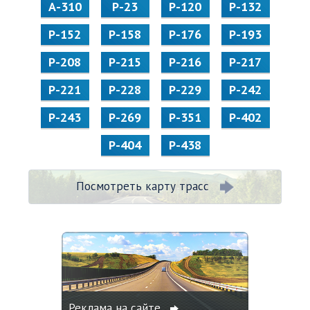
А-310
Р-23
Р-120
Р-132
Р-152
Р-158
Р-176
Р-193
Р-208
Р-215
Р-216
Р-217
Р-221
Р-228
Р-229
Р-242
Р-243
Р-269
Р-351
Р-402
Р-404
Р-438
Посмотреть карту трасс
Реклама на сайте