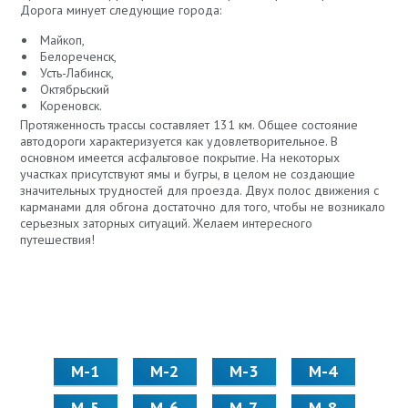
Дорога минует следующие города:
Майкоп,
Белореченск,
Усть-Лабинск,
Октябрьский
Кореновск.
Протяженность трассы составляет 131 км. Общее состояние
автодороги характеризуется как удовлетворительное. В
основном имеется асфальтовое покрытие. На некоторых
участках присутствуют ямы и бугры, в целом не создающие
значительных трудностей для проезда. Двух полос движения с
карманами для обгона достаточно для того, чтобы не возникало
серьезных заторных ситуаций. Желаем интересного
путешествия!
М-1
М-2
М-3
М-4
М-5
М-6
М-7
М-8