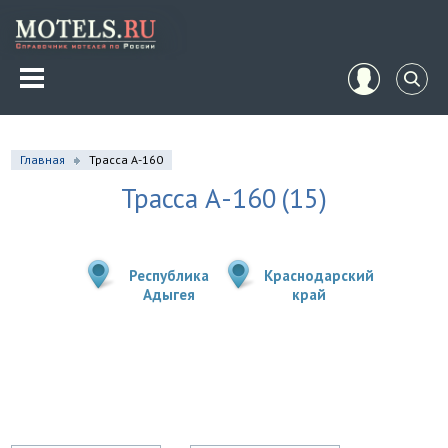
Главная
Трасса А-160
Трасса А-160
(15)
Республика
Краснодарский
Адыгея
край