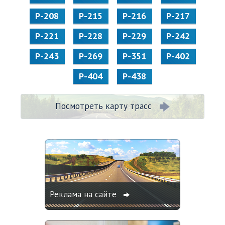
Р-208
Р-215
Р-216
Р-217
Р-221
Р-228
Р-229
Р-242
Р-243
Р-269
Р-351
Р-402
Р-404
Р-438
Посмотреть карту трасс
Реклама на сайте