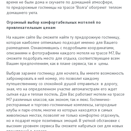
время не были дома и скучаете по домашней атмосфере,
то придорожные гостиницы на трассе "Волга" обогреют теплом
домашнего уюта.
Огромный выбор комфортабельных мотелей по
привлекательным ценам
На нашем сайте Вы сможете найти ту придорожную гостиницу,
которая наиболее оптимально подходит именно для Вашего
размещения. Ознакомившись с подробными координатами,
описаниями и фотографиями каждого мотеля на трассе М7, Вы
сможете подобрать место для отдыха, соответствующее всем
Вашим предпочтениям, как в плане сервиса, так и цены.
Выбрав заранее гостиницу для ночлега, Вы имеете возможность
забронировать в ней номер, это позволит каждому
путешественнику со спокойной душой отправиться в дорогу,
зная, что на определенном участке автомагистрали его ждет
сытная еда и теплая постель. Для Вас работают мотели на трассе
М7 различных классов, как эконом, так и люкс. Гостинично-
ресторанные и торгово-гостиничные комплексы, загородные
клубы и парк-отели, многие из которых находятся в самых
живописных местах, позволят не только комфортно отдохнуть,
но и подарят море позитивных эмоций. В уютной обстановке с
высоким уровнем сервиса Вы сможете набраться сил для новых