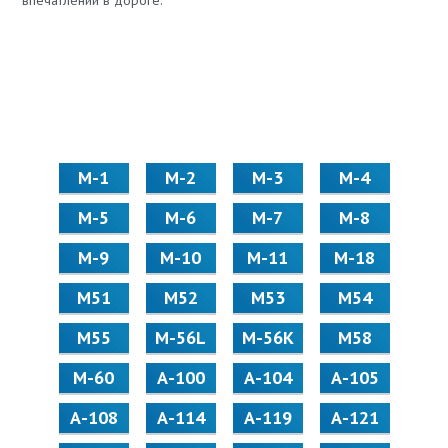
впечатлений в дороге.
М-1
М-2
М-3
М-4
М-5
М-6
М-7
М-8
М-9
М-10
М-11
М-18
М51
М52
М53
М54
М55
M-56L
M-56K
М58
M-60
А-100
А-104
А-105
А-108
А-114
А-119
А-121