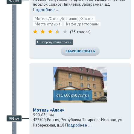
972 км
поселок Совхоз Пятилетка, Заовражная д.1
Подробнее ...
Мотель/Отель/Гостиница/Хостел
Места отдыха
Кафе /рестораны
(23 голоса)
В сторону конца трассы
ЗАБРОНИРОВАТЬ
от 1 600 руб./сутки
Мотель «Алан»
990.631 км
991 км
422500, Россия, Республика Татарстан, Исаково, ул.
Подробнее ...
Набережная, д.18