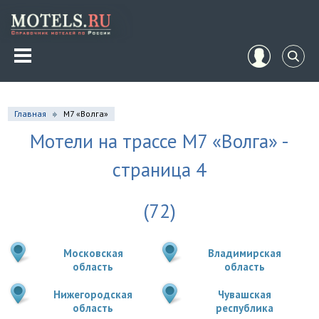
Главная
М7 «Волга»
Мотели на трассе М7 «Волга» -
страница 4
(72)
Московская
Владимирская
область
область
Нижегородская
Чувашская
область
республика