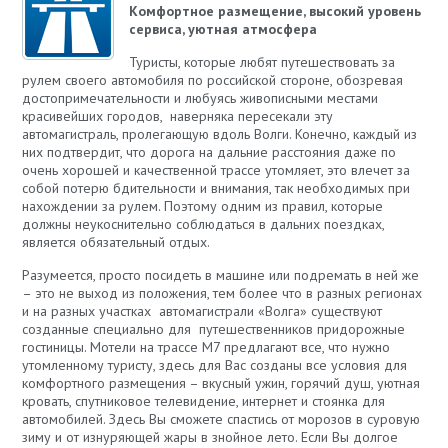
Комфортное размещение, высокий уровень
сервиса, уютная атмосфера
Туристы, которые любят путешествовать за
рулем своего автомобиля по российской стороне, обозревая
достопримечательности и любуясь живописными местами
красивейших городов, наверняка пересекали эту
автомагистраль, пролегающую вдоль Волги. Конечно, каждый из
них подтвердит, что дорога на дальние расстояния даже по
очень хорошей и качественной трассе утомляет, это влечет за
собой потерю бдительности и внимания, так необходимых при
нахождении за рулем. Поэтому одним из правил, которые
должны неукоснительно соблюдаться в дальних поездках,
является обязательный отдых.
Разумеется, просто посидеть в машине или подремать в ней же
– это не выход из положения, тем более что в разных регионах
и на разных участках автомагистрали «Волга» существуют
созданные специально для путешественников придорожные
гостиницы. Мотели на трассе М7 предлагают все, что нужно
утомленному туристу, здесь для Вас созданы все условия для
комфортного размещения – вкусный ужин, горячий душ, уютная
кровать, спутниковое телевидение, интернет и стоянка для
автомобилей. Здесь Вы сможете спастись от морозов в суровую
зиму и от изнуряющей жары в знойное лето. Если Вы долгое