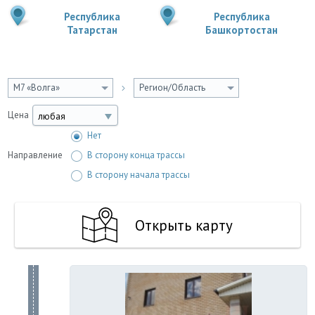
Республика
Республика
Татарстан
Башкортостан
М7 «Волга»
Регион/Область
Цена
любая
Нет
Направление
В сторону конца трассы
В сторону начала трассы
Открыть карту