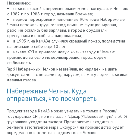
Нижнекамск;
страсть властей к переименованиям мест коснулась и Челнов:
с 1982 г. по 1988 г. город называли Брежнев;
период перестройки и непонятные 90-е годы Набережные
Челны пережили трудно: завод почти не функционировал,
рабочие остались без зарплаты, в городе орудовали
преступники и пособники национализма;
в 1993 г. на КамАЗе случился страшный пожар, последствия
напоминали о себе еще 10 лет;
начало XXI в. принесло новую жизнь заводу и Челнам:
производство было модернизировано, город обрел
стабильность.
Герб Набережных Челнов незатейлив, но наряден: на щите
красуется челн с веслами под парусом, на мысу лодки - красивая
девичья голова.
Набережные Челны. Куда
отправиться, что посмотреть
Продукт завода КамАЗ можно увидеть не только в России/
государствах СНГ, но и на ралли "Дакар"/"Шелковый путь", а 30 %
грузовиков уходят на экспорт. Предприятие находится в
рейтинге автогигантов мира. Экскурсия на производство будет
определенно интересна каждому гостю Челнов.