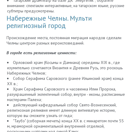
Татарский драмтеатр на базе ДК "Энергетик"; обратите
внимание: спектакли интерактивные, на татарском языке, русские
субтитры предусмотрены.
Набережные Челны. Мульти
религиозный город
Происхождение места, постоянная миграция народов сделали
Челмы центром разных вероисповеданий.
В городе есть религиозные ценности:
Орловский храм (Косьмы и Дамиана) середины XIX в., где
изумительно сочетаются Византия и Древняя Русь, это роскошь
Набережных Челнов;
Собор Серафима Саровского (ранее Ильинский храм) конца
XX в.;
Храм Серафима Саровского и часовенка Илии Пророка,
разукрашенный эклектичный собор, внутри - иконы, расписанные
мастерами Палеха;
действующий кафедральный собор Свято-Вознесенский,
религиозная реликвия имеет длинную витиеватую историю,
которую вы сможете узнать от гида;
"Таубэ" (соборная мечеть) конца XX в. с минаретом почти 55
м, мраморной орнаментальной внутренней отделкой,
роскошными шатрами над рекой Кама;