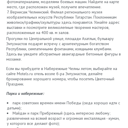
фотоматериалами, моделями боевых машин. Найдите на карте
место, где расположен музей, получите впечатление.
Вернисаж Челнинский. Филиал регионального музея
изобразительных искусств Республики Татарстан. Поклонникам
живописи/графики/скульптуры здесь понравится. Узнайте адрес
выставки и посмотрите великолепные творения мастеров,
расположенные на 400 кв. м залов.
Прогулки по Центральной улице, площади Азатлык, бульвару
Энтузиастов подарят встречу с архитектурным богатством
Республики, симпатичными фонтанами, изящными клумбами.
Здесь вы увидите абстрактные авангардные бетонные фигуры в
мозаике.
Если вы прибудете в Набережные Челны летом, выбирайте на
сайте Motels.ru отель возле б-ра Энтузиастов, делайте
бронирование хорошего номера, чтобы посетить Цветочный
Праздник.
Парки и набережные:
парк советских времен имени Победы (сюда хорошо идти с
детьми);
Майдан и парк Прибрежный (здесь интересно любому;
развлечения на всякий возраст и огромная инсталляция - кумач,
у которого все делают фото);