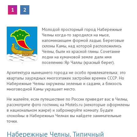
1
2
Молодой просторный город Набережные
Челны когда-то зародился на мысе,
напоминающем формой ладью. Береговые
склоны Камы, над которой расположились
Челны, были из красной глины. Сочетание
лодки на кумачовой земле дали имя
поселению: Яр Чаллы (красный берег).
Архитектура нынешнего города не особо привлекательна; это
кварталы заурядных многоэтажек застройки времен СССР. Но
Набережные Челны окружены зеленью и садами, а близость
многоводной Камы украшает место.
Не жалейте, если путешествие по России приведет вас в Челны,
рассмотрите фото гостиниц на Motels.ru (некоторые оформлены
в национальном жанре) и забронируйте комнату. Будьте
спокойны: в Набережных Челнах вы найдете занимательные
точки.
Набережные Челны. Типичный