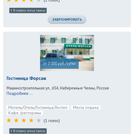
(1 голос)
В сторону конца трассы
ЗАБРОНИРОВАТЬ
от 2 000 руб./сутки
Гостиница Форсаж
Машиностроительная ул., 65А, Набережные Челны, Россия
Подробнее ...
Мотель/Отель/Гостиница/Хостел
Места отдыха
Кафе /рестораны
(1 голос)
В сторону конца трассы