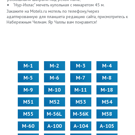
"Нур-Ихлас" мечеть купольная с минаретом 45 м.
Закажите на Motels.ru мотель по телефону/через
адаптированную для планшета редакцию сайта, присмотритесь к
Набережным Челнам. Яр Чаллы вам понравится!
М-1
М-2
М-3
М-4
М-5
М-6
М-7
М-8
М-9
М-10
М-11
М-18
М51
М52
М53
М54
М55
M-56L
M-56K
М58
M-60
А-100
А-104
А-105