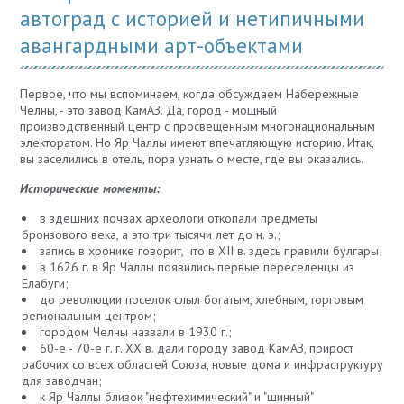
автоград с историей и нетипичными
авангардными арт-объектами
Первое, что мы вспоминаем, когда обсуждаем Набережные
Челны, - это завод КамАЗ. Да, город - мощный
производственный центр с просвещенным многонациональным
электоратом. Но Яр Чаллы имеют впечатляющую историю. Итак,
вы заселились в отель, пора узнать о месте, где вы оказались.
Исторические моменты:
в здешних почвах археологи откопали предметы
бронзового века, а это три тысячи лет до н. э.;
запись в хронике говорит, что в XII в. здесь правили булгары;
в 1626 г. в Яр Чаллы появились первые переселенцы из
Елабуги;
до революции поселок слыл богатым, хлебным, торговым
региональным центром;
городом Челны назвали в 1930 г.;
60-е - 70-е г. г. XX в. дали городу завод КамАЗ, прирост
рабочих со всех областей Союза, новые дома и инфраструктуру
для заводчан;
к Яр Чаллы близок "нефтехимический" и "шинный"