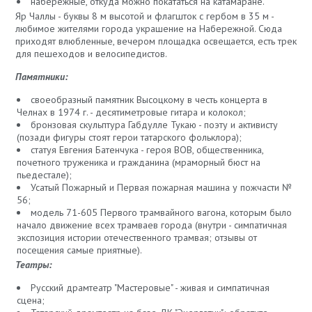
набережные, откуда можно покататься на катамаране.
Яр Чаллы - буквы 8 м высотой и флагшток с гербом в 35 м -
любимое жителями города украшение на Набережной. Сюда
приходят влюбленные, вечером площадка освещается, есть трек
для пешеходов и велосипедистов.
Памятники:
своеобразный памятник Высоцкому в честь концерта в
Челнах в 1974 г. - десятиметровые гитара и колокол;
бронзовая скульптура Габдулле Тукаю - поэту и активисту
(позади фигуры стоят герои татарского фольклора);
статуя Евгения Батенчука - героя ВОВ, общественника,
почетного труженика и гражданина (мраморный бюст на
пьедестале);
Усатый Пожарный и Первая пожарная машина у пожчасти №
56;
модель 71-605 Первого трамвайного вагона, которым было
начало движение всех трамваев города (внутри - симпатичная
экспозиция истории отечественного трамвая; отзывы от
посещения самые приятные).
Театры:
Русский драмтеатр "Мастеровые" - живая и симпатичная
сцена;