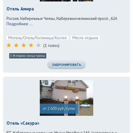
Отель Амира
Россия, Набережные Челны, Набережночелнинский просп., 62А
Подробнее ...
Мотель/Отель/Гостиница/Хостел
Места отдыха
(1 голос)
В сторону конца трассы
ЗАБРОНИРОВАТЬ
от 2 600 руб./сутки
Отель «Сакура»
РТ, Набережные челны, ул. Ивана Утробина 16А, (остановка р-к