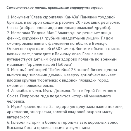
Символические точки, правильные маршруты, музеи:
Монумент "Слава строителям КамАЗа". Памятник трудовой
бригаде, в которой сошлись рабочие 20 народных республик
Союза (добрая пропаганда интернациональной дружбы).
Мемориал "Родина-Мать". Авангардное решение: птица-
феникс, окруженная грубыми квадратными лицами. Рядом
смонтированы плиты с фамилиями погибших в Великую
Отечественную жителей (6805 имен). Внесите объект в список
важных мест, приходите к Вечному огню. Если с вами
путешествуют дети, им будет здорово полазить по военным
машинам - "оружию нашей Победы".
Местный небоскреб "Тюбетейка". 25 этажей бизнес-центра
высится над типовыми домами, наверху арт-объект венчает
плоская круглая "тюбетейка", с видовой площадки город
сморится привлекательно.
Ансамбль в честь Мусы Джалиля. Поэт и Герой Советского
Союза. Попросите гида поделиться историей уникального
человека.
Музей краеведения. За недорогую цену залы палеонтологии,
археологии, этнографии, золотой кладовой откроют массу
интересного.
Галерея истории и боевого героизма автодорожных войск.
Выставка богата оригинальными документами,