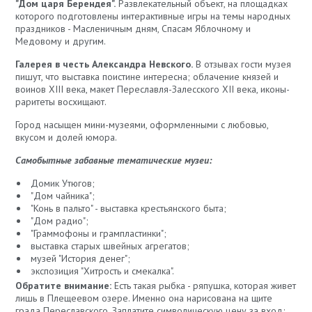
"Дом царя Берендея".
Развлекательный объект, на площадках
которого подготовлены интерактивные игры на темы народных
праздников - Масленичным дням, Спасам Яблочному и
Медовому и другим.
Галерея в честь Александра Невского.
В отзывах гости музея
пишут, что выставка поистине интересна; облачение князей и
воинов XIII века, макет Переславля-Залесского XII века, иконы-
раритеты восхищают.
Город насыщен мини-музеями, оформленными с любовью,
вкусом и долей юмора.
Самобытные забавные тематические музеи:
Домик Утюгов;
"Дом чайника";
"Конь в пальто" - выставка крестьянского быта;
"Дом радио";
"Граммофоны и грампластинки";
выставка старых швейных агрегатов;
музей "История денег";
экспозиция "Хитрость и смекалка".
Обратите внимание:
Есть такая рыбка - ряпушка, которая живет
лишь в Плещеевом озере. Именно она нарисована на щите
града Переславского. Заплатите символическую цену за вход;