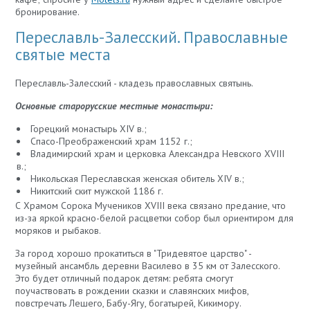
бронирование.
Переславль-Залесский. Православные
святые места
Переславль-Залесский - кладезь православных святынь.
Основные старорусские местные монастыри:
Горецкий монастырь XIV в.;
Спасо-Преображенский храм 1152 г.;
Владимирский храм и церковка Александра Невского XVIII
в.;
Никольская Переславская женская обитель XIV в.;
Никитский скит мужской 1186 г.
С Храмом Сорока Мучеников XVIII века связано предание, что
из-за яркой красно-белой расцветки собор был ориентиром для
моряков и рыбаков.
За город хорошо прокатиться в "Тридевятое царство" -
музейный ансамбль деревни Василево в 35 км от Залесского.
Это будет отличный подарок детям: ребята смогут
поучаствовать в рождении сказки и славянских мифов,
повстречать Лешего, Бабу-Ягу, богатырей, Кикимору.