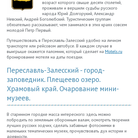
возраст которого свыше десяти столетий,
проживали и вершили судьбы русского
народа Юрий Долгорукий, Александр
Невский, Андрей Боголюбский. Туристическим группам
обязательно рассказывают, чем занимался в этих краях совсем
молодой Петр Первый.
Путешествовать в Переславль-Залесский удобно на личном
транспорте или рейсовом автобусе. В каждом случае в
выигрыше окажется паломник, который сделает на
Motels.ru
бронирование мотеля на даты поездки.
Переславль-Залесский - город-
заповедник. Плещеево озеро.
Храмовый край. Очарование мини-
музеев.
В старинном городке масса интересного: здесь можно
побродить по земляным оборонным валам, осмотреть творения
лучших русских зодчих, сделать забавные фотоснимки в
маленьких тематических музеях, прочувствовать дух истории и
древности.