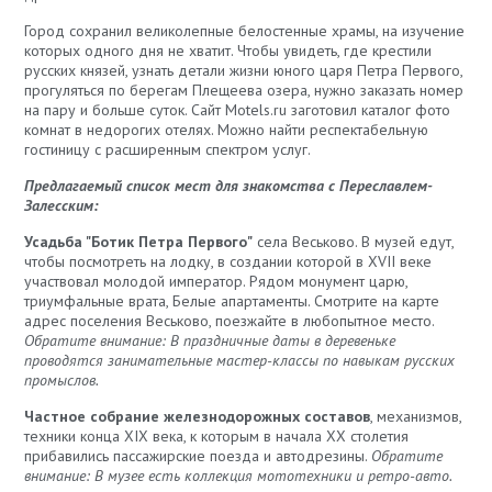
Город сохранил великолепные белостенные храмы, на изучение
которых одного дня не хватит. Чтобы увидеть, где крестили
русских князей, узнать детали жизни юного царя Петра Первого,
прогуляться по берегам Плещеева озера, нужно заказать номер
на пару и больше суток. Сайт Motels.ru заготовил каталог фото
комнат в недорогих отелях. Можно найти респектабельную
гостиницу с расширенным спектром услуг.
Предлагаемый список мест для знакомства с Переславлем-
Залесским:
Усадьба "Ботик Петра Первого"
села Веськово. В музей едут,
чтобы посмотреть на лодку, в создании которой в XVII веке
участвовал молодой император. Рядом монумент царю,
триумфальные врата, Белые апартаменты. Смотрите на карте
адрес поселения Веськово, поезжайте в любопытное место.
Обратите внимание: В праздничные даты в деревеньке
проводятся занимательные мастер-классы по навыкам русских
промыслов.
Частное собрание железнодорожных составов
, механизмов,
техники конца XIX века, к которым в начала XX столетия
прибавились пассажирские поезда и автодрезины.
Обратите
внимание: В музее есть коллекция мототехники и ретро-авто.