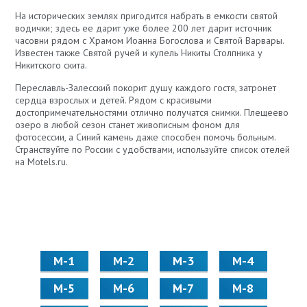
На исторических землях пригодится набрать в емкости святой
водички; здесь ее дарит уже более 200 лет дарит источник
часовни рядом с Храмом Иоанна Богослова и Святой Варвары.
Известен также Святой ручей и купель Никиты Столпника у
Никитского скита.
Переславль-Залесский покорит душу каждого гостя, затронет
сердца взрослых и детей. Рядом с красивыми
достопримечательностями отлично получатся снимки. Плещеево
озеро в любой сезон станет живописным фоном для
фотосессии, а Синий камень даже способен помочь больным.
Странствуйте по России с удобствами, используйте список отелей
на Motels.ru.
М-1
М-2
М-3
М-4
М-5
М-6
М-7
М-8