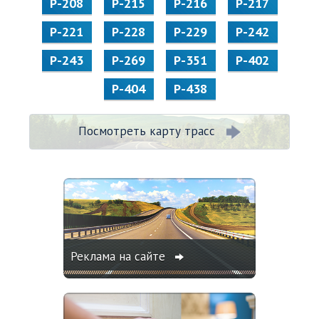
Р-208
Р-215
Р-216
Р-217
Р-221
Р-228
Р-229
Р-242
Р-243
Р-269
Р-351
Р-402
Р-404
Р-438
Посмотреть карту трасс
Реклама на сайте