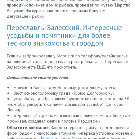
проводник покажет домик рыбака, проведет по музею "Царство
Ряпушки". Экскурсия завершится приятным бонусом -
дегустацией рыбки.
Переславль-Залесский. Интересные
усадьбы и памятники для более
тесного знакомства с городом
Если вы забронировали у Motels.ru по телефону/онлайн жилье
на ощутимый срок, то нет смысла расстраиваться: в Переславле-
Залесском есть ЕЩЕ, что посмотреть.
Дополнительно можно увидеть:
монумент Александру Невскому, рожденному здесь;
бюст основоположнику града - Юрию Долгорукому;
усадьба купцов Ганьшиных (нужно отъехать от города на 30
км, чтобы увидеть "охотничий домик при усадьбе", где гостил
Ленин);
деревянный с резными изящными наличниками особняк, где
проживал, создавал книги и полотна Кардовский.
Обратите внимание:
Запросы туристов диктуют предложения
фирм: рядом с некоторыми точками интереса устроены мотели с
кафе; спросите у
Motels.ru
нужный адрес и сделайте быстрое