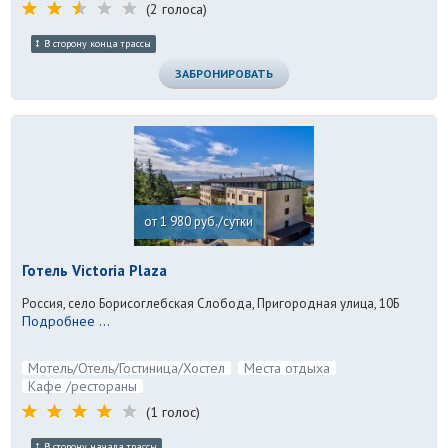
(2 голоса)
В сторону конца трассы
ЗАБРОНИРОВАТЬ
от 1 980 руб./сутки
Готель Victoria Plaza
Россия, село Борисоглебская Слобода, Пригородная улица, 10Б
Подробнее ...
Мотель/Отель/Гостиница/Хостел
Места отдыха
Кафе /рестораны
(1 голос)
В сторону начала трассы