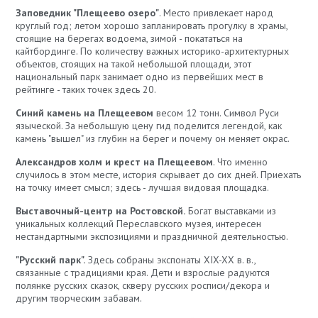
Заповедник "Плещеево озеро"
. Место привлекает народ
круглый год; летом хорошо запланировать прогулку в храмы,
стоящие на берегах водоема, зимой - покататься на
кайтбординге. По количеству важных историко-архитектурных
объектов, стоящих на такой небольшой площади, этот
национальный парк занимает одно из первейших мест в
рейтинге - таких точек здесь 20.
Синий камень на Плещеевом
весом 12 тонн. Символ Руси
языческой. За небольшую цену гид поделится легендой, как
камень "вышел" из глубин на берег и почему он меняет окрас.
Александров холм и крест на Плещеевом
. Что именно
случилось в этом месте, история скрывает до сих дней. Приехать
на точку имеет смысл; здесь - лучшая видовая площадка.
Выставочный-центр на Ростовской.
Богат выставками из
уникальных коллекций Переславского музея, интересен
нестандартными экспозициями и праздничной деятельностью.
"Русский парк".
Здесь собраны экспонаты XIX-XX в. в.,
связанные с традициями края. Дети и взрослые радуются
полянке русских сказок, скверу русских росписи/декора и
другим творческим забавам.