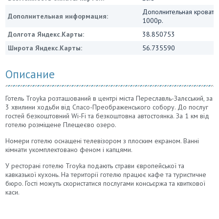
Дополнительная кровать
Дополнительная информация:
1000р.
Долгота Яндекс.Карты:
38.850753
Широта Яндекс.Карты:
56.735590
Описание
Готель Troyka розташований в центрі міста Переславль-Залєський, за
3 хвилини ходьби від Спасо-Преображенського собору. До послуг
гостей безкоштовний Wi-Fi та безкоштовна автостоянка. За 1 км від
готелю розміщене Плещеєво озеро.
Номери готелю оснащені телевізором з плоским екраном. Ванні
кімнати укомплектовано феном і капцями.
У ресторані готелю Troyka подають страви європейської та
кавказької кухонь. На території готелю працює кафе та туристичне
бюро. Гості можуть скористатися послугами консьєржа та квиткової
каси.