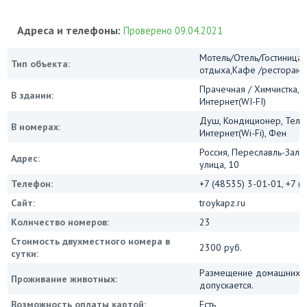
Адреса и телефоны:
Проверено 09.04.2021
Мотель/Отель/Гостиница/
Тип объекта:
отдыха,Кафе /ресторан
Прачечная / Химчистка, 
В здании:
Интернет(WI-FI)
Душ, Кондиционер, Теле
В номерах:
Интернет(Wi-Fi), Фен
Россия, Переславль-Зале
Адрес:
улица, 10
Телефон:
+7 (48535) 3-01-01, +7 (
Сайт:
troykapz.ru
Количество номеров:
23
Стоимость двухместного номера в
2300 руб.
сутки:
Размещение домашних ж
Проживание животных:
допускается.
Возможность оплаты картой:
Есть