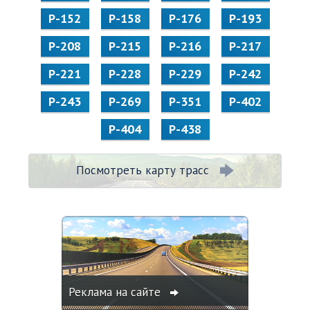
Р-152
Р-158
Р-176
Р-193
Р-208
Р-215
Р-216
Р-217
Р-221
Р-228
Р-229
Р-242
Р-243
Р-269
Р-351
Р-402
Р-404
Р-438
Посмотреть карту трасс
Реклама на сайте