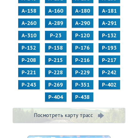
А-158
А-160
А-180
А-181
А-260
А-289
А-290
А-291
А-310
Р-23
Р-120
Р-132
Р-152
Р-158
Р-176
Р-193
Р-208
Р-215
Р-216
Р-217
Р-221
Р-228
Р-229
Р-242
Р-243
Р-269
Р-351
Р-402
Р-404
Р-438
Посмотреть карту трасс