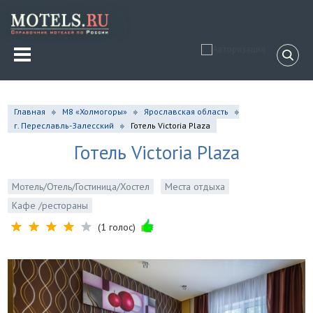
Главная
М8 «Холмогоры»
Ярославская область
г. Переславль-Залесский
Готель Victoria Plaza
Готель Victoria Plaza
Мотель/Отель/Гостиница/Хостел
Места отдыха
Кафе /рестораны
(1 голос)