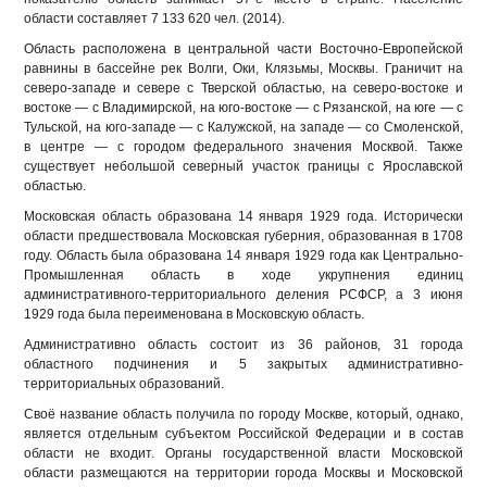
области составляет 7 133 620 чел. (2014).
Область расположена в центральной части Восточно-Европейской
равнины в бассейне рек Волги, Оки, Клязьмы, Москвы. Граничит на
северо-западе и севере с Тверской областью, на северо-востоке и
востоке — с Владимирской, на юго-востоке — с Рязанской, на юге — с
Тульской, на юго-западе — с Калужской, на западе — со Смоленской,
в центре — с городом федерального значения Москвой. Также
существует небольшой северный участок границы с Ярославской
областью.
Московская область образована 14 января 1929 года. Исторически
области предшествовала Московская губерния, образованная в 1708
году. Область была образована 14 января 1929 года как Центрально-
Промышленная область в ходе укрупнения единиц
административного-территориального деления РСФСР, а 3 июня
1929 года была переименована в Московскую область.
Административно область состоит из 36 районов, 31 города
областного подчинения и 5 закрытых административно-
территориальных образований.
Своё название область получила по городу Москве, который, однако,
является отдельным субъектом Российской Федерации и в состав
области не входит. Органы государственной власти Московской
области размещаются на территории города Москвы и Московской