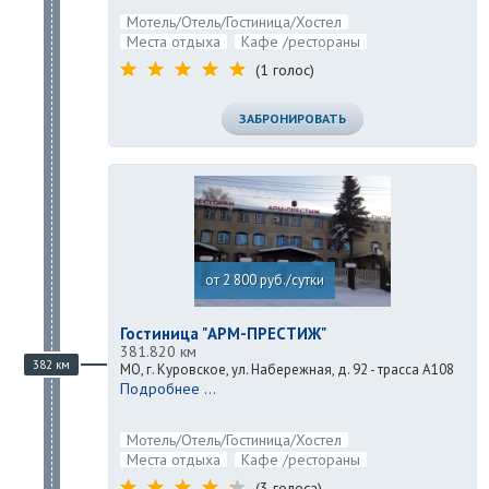
Мотель/Отель/Гостиница/Хостел
Места отдыха
Кафе /рестораны
(1 голос)
ЗАБРОНИРОВАТЬ
от 2 800 руб./сутки
Гостиница "АРМ-ПРЕСТИЖ"
381.820 км
382 км
МО, г. Куровское, ул. Набережная, д. 92 - трасса А108
Подробнее ...
Мотель/Отель/Гостиница/Хостел
Места отдыха
Кафе /рестораны
(3 голоса)