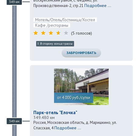
Воскресенский район, с. Федино, ул.
349 км
Подробнее ...
Производственная-2, стр.21
Мотель/Отель/Гостиница/Хостел
Кафе /рестораны
(5 голосов)
В сторону конца трассы
ЗАБРОНИРОВАТЬ
от 4 000 руб./сутки
Парк-отель "Елочка"
349.480 км
349 км
Россия, Московская область, д. Маришкино, ул.
Подробнее ...
Спасская, 4