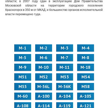
области; в 2007 году сдан в эксплуатацию Дом Правительства
Московской области на территории городского поселения
Красногорск в 350 м от МКАД, и большинство органов исполнительной
власти перемещено туда.
М-1
М-2
М-3
М-4
М-5
М-6
М-7
М-8
М-9
М-10
М-11
М-18
М51
М52
М53
М54
М55
M-56L
M-56K
М58
M-60
А-100
А-104
А-105
А-108
А-114
А-119
А-121