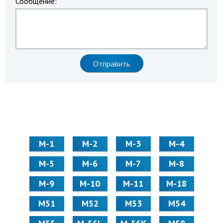
Сообщение:
М-1
М-2
М-3
М-4
М-5
М-6
М-7
М-8
М-9
М-10
М-11
М-18
М51
М52
М53
М54