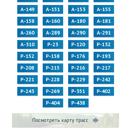
А-149
А-151
А-153
А-155
А-158
А-160
А-180
А-181
А-260
А-289
А-290
А-291
А-310
Р-23
Р-120
Р-132
Р-152
Р-158
Р-176
Р-193
Р-208
Р-215
Р-216
Р-217
Р-221
Р-228
Р-229
Р-242
Р-243
Р-269
Р-351
Р-402
Р-404
Р-438
Посмотреть карту трасс