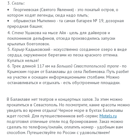
Скалы:
Георгиевская (Святого Явления) - это покатый остров, о
котором ходят легенды, сюда надо плыть;
обрывистая Мытилино - та самая батарея № 19, дозорная
природная башня;
Стена
Ушакова на мысе Айя - цель для дайверов и
поклонников дельфинов, отсюда производились запуски
крылатых боеголовок.
Карьер
Кадыковский - искусственно созданное озеро в виде
сердца, окруженное берегами из песка красного оттенка.
Купаться нельзя!
Трек длиной 117 км на
Большой Севастопольской тропе
- по
Крымским горам от Балаклавы до села Любимовка. Путь разбит
на участки и оснащен информационными столбами. Можно
останавливаться и отдыхать - есть обустроенные площадки.
В Балаклаве нет театров и концертных залов. За этим можно
прокатиться в Севастополь. Но посмотрите, какие красоты можно
увидеть во время отдыха! Черное море в бухтах Балаклавы
ждет гостей. Для путешественников веб-сервис
Motels.ru
подготовил отличные отели под бронирование. Заказ можно
сделать по телефону/онлайн, оплатить номер - удобным вам
способом. Путешествуйте по России с удовольствием!