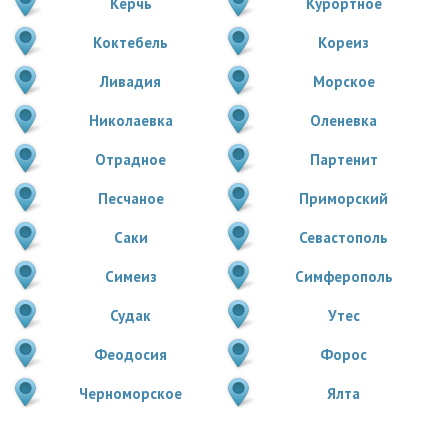
Керчь
Курортное
Коктебель
Кореиз
Ливадия
Морское
Николаевка
Оленевка
Отрадное
Партенит
Песчаное
Приморский
Саки
Севастополь
Симеиз
Симферополь
Судак
Утес
Феодосия
Форос
Черноморское
Ялта