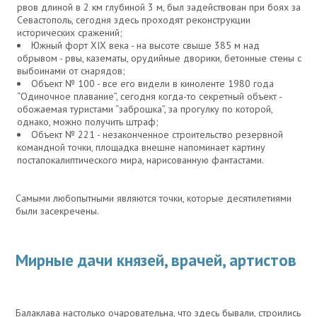
рвов длиной в 2 км глубиной 3 м, был задействован при боях за
Севастополь, сегодня здесь проходят реконструкции
исторических сражений;
Южный форт XIX века - на высоте свыше 385 м над
обрывом - рвы, казематы, орудийные дворики, бетонные стены с
выбоинами от снарядов;
Объект № 100 - все его видели в киноленте 1980 года
“Одиночное плавание”, сегодня когда-то секретный объект -
обожаемая туристами “заброшка”, за прогулку по которой,
однако, можно получить штраф;
Объект № 221 - незаконченное строительство резервной
командной точки, площадка внешне напоминает картину
постапокалиптического мира, нарисованную фантастами.
Самыми любопытными являются точки, которые десятилетиями
были засекречены.
Мирные дачи князей, врачей, артистов
Балаклава настолько очаровательна, что здесь бывали, строились