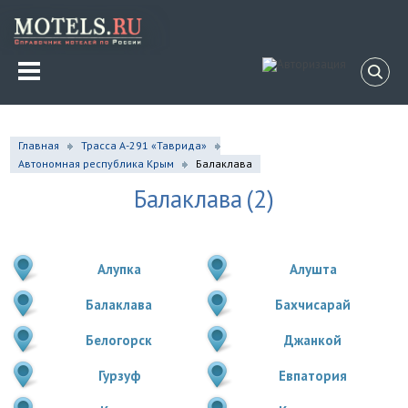
Главная
Трасса А-291 «Таврида»
Автономная республика Крым
Балаклава
Балаклава
(2)
Алупка
Алушта
Балаклава
Бахчисарай
Белогорск
Джанкой
Гурзуф
Евпатория