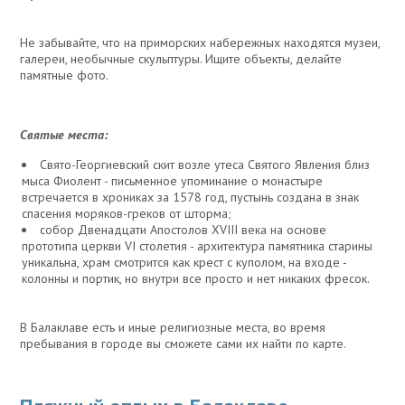
Не забывайте, что на приморских набережных находятся музеи,
галереи, необычные скульптуры. Ищите объекты, делайте
памятные фото.
Святые места:
Свято-Георгиевский скит возле утеса Святого Явления близ
мыса Фиолент - письменное упоминание о монастыре
встречается в хрониках за 1578 год, пустынь создана в знак
спасения моряков-греков от шторма;
собор Двенадцати Апостолов XVIII века на основе
прототипа церкви VI столетия - архитектура памятника старины
уникальна, храм смотрится как крест с куполом, на входе -
колонны и портик, но внутри все просто и нет никаких фресок.
В Балаклаве есть и иные религиозные места, во время
пребывания в городе вы сможете сами их найти по карте.