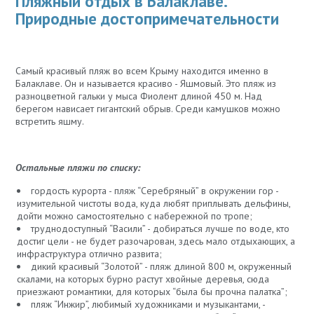
Пляжный отдых в Балаклаве.
Природные достопримечательности
Самый красивый пляж во всем Крыму находится именно в
Балаклаве. Он и называется красиво - Яшмовый. Это пляж из
разноцветной гальки у мыса Фиолент длиной 450 м. Над
берегом нависает гигантский обрыв. Среди камушков можно
встретить яшму.
Остальные пляжи по списку:
гордость курорта - пляж “Серебряный” в окружении гор -
изумительной чистоты вода, куда любят приплывать дельфины,
дойти можно самостоятельно с набережной по тропе;
труднодоступный “Васили” - добираться лучше по воде, кто
достиг цели - не будет разочарован, здесь мало отдыхающих, а
инфраструктура отлично развита;
дикий красивый “Золотой” - пляж длиной 800 м, окруженный
скалами, на которых бурно растут хвойные деревья, сюда
приезжают романтики, для которых “была бы прочна палатка”;
пляж “Инжир”, любимый художниками и музыкантами, -