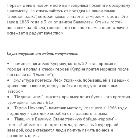
Первый день в новом месте вы наверняка посвятите обзорному
знакомству. Не отказывайтесь от поездки на винодельню
“Золотая Балка”, которая также считается символом города. Это
завод 1889 года в 3 км от центра Балаклавы. Отзывы гостей,
попавших на объект, говорят, что местное шампанское отлично
освежает и радует качеством.
Скульптурные ансамбли, монументы:
памятник писателю Куприну, который 2 года прожил в
городе и попал в список героев (Куприн прятал моряков после
восстания на “Очакове”);
скульптура поэтессы Леси Украинке, побывавшей в здешних
краях еще в юности, вернувшейся в город уже известным
автором;
“Подводникам” - высится при выходе из бухты - это прототип
субмарины проекта 613;
“Герою Нечаеву” - памятник матросу, спасшего в 1966 году
подлодку и соседние корабли от страшного взрыва;
“Павшим в Великую Отечественную бойцам-героям” -
светлый обелиск в центре города, увенчанный пурпурной
звездой, сюда стекаются люди почтить память воинов и
возложить цветы.