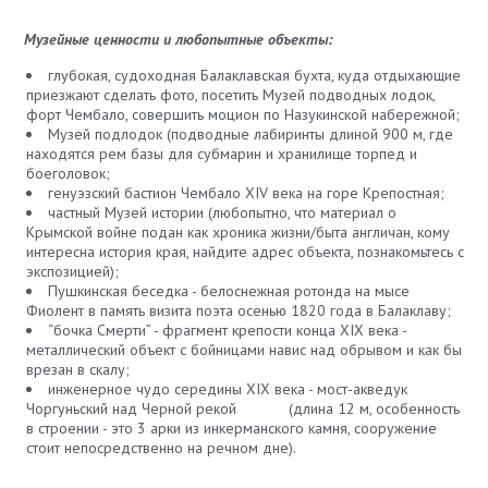
Музейные ценности и любопытные объекты:
глубокая, судоходная Балаклавская бухта, куда отдыхающие
приезжают сделать фото, посетить Музей подводных лодок,
форт Чембало, совершить моцион по Назукинской набережной;
Музей подлодок (подводные лабиринты длиной 900 м, где
находятся рем базы для субмарин и хранилище торпед и
боеголовок;
генуэзский бастион Чембало XIV века на горе Крепостная;
частный Музей истории (любопытно, что материал о
Крымской войне подан как хроника жизни/быта англичан, кому
интересна история края, найдите адрес объекта, познакомьтесь с
экспозицией);
Пушкинская беседка - белоснежная ротонда на мысе
Фиолент в память визита поэта осенью 1820 года в Балаклаву;
“бочка Смерти” - фрагмент крепости конца XIX века -
металлический объект с бойницами навис над обрывом и как бы
врезан в скалу;
инженерное чудо середины XIX века - мост-акведук
Чоргуньский над Черной рекой (длина 12 м, особенность
в строении - это 3 арки из инкерманского камня, сооружение
стоит непосредственно на речном дне).