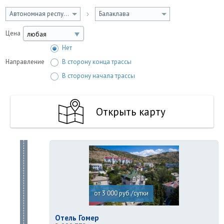
Автономная республика Крым
Балаклава
Цена
любая
Нет
Направление
В сторону конца трассы
В сторону начала трассы
Открыть карту
от 3 000 руб./сутки
Отель Гомер