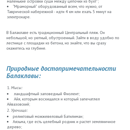
маленькие островки суши между цепочки из бухт”;
“Мраморный” оборудованный всем, что нужно, от
Таврической набережной - идти 4 км или ехать 5 минут на
электрокаре.
В Балаклаве есть традиционный Центральный пляж. Он
небольшой, но уютный, обустроенный. Зайти в воду удобно по
лестнице с площадки из бетона, но знайте, что вы сразу
окажетесь на глубине.
Природные достопримечательности
Балаклавы:
Мысы:
ландшафтный заповедный Фиолент;
Айя, которым восхищался и который запечатлел
Айвазовский;
Урочища:
реликтовый можжевеловый Батилиман;
Аязьма, где есть целебный родник и растет земляничное
дерево;