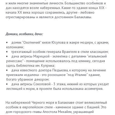
и жили многие знаменитые личности. Большинство особняков и
дач находятся возле набережных. Какие-то здания конца XIX -
начала XX века хорошо сохранились, другие - любовно
отреставрированы и являются достоянием Балаклавы.
Домики, особняки, дачи:
домик “Охотничий” князя Юсупова в жанре модерн, с арками,
колоннами;
трехэтажный особняк генерала Врангеля в стиле классицизм;
дача актрисы Марецкой - эклектика с деталями “итальянский
ренессанс” - помещение использовалось под клинику, сегодня
здесь библиотека им. Куприна;
дача известного доктора Педькова, к которому на лечение
приезжали издалека - это роскошное “под Италию” здание,
богато убранное декором;
дача актрисы Соколовой - 3 этажа, нижний из которых уходит
лестницей к морю, в проекте была использована ассиметрия.
На набережной Черного моря в Балаклаве стоит великолепный
особняк в европейском стиле - каменное здание с башней. Это
дом городского главы Апостола Михайли, украшающий