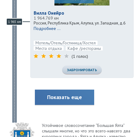
Вилла Онейро
1 964.769 км
1 965 км
Россия, Республика Крым, Алупка, ул. Западная, д.6
Подробнее ...
Мотель/Отель/Гостиница/Хостел
Места отдыха
Кафе /рестораны
(1 голос)
ЗАБРОНИРОВАТЬ
Показать еще
Устойчивое словосочетание “Большая Ялта”
слышали многие, но что это всего-навсего два
курортных города - Ялта и Алупка - известно