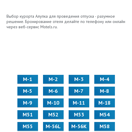
Выбор курорта Алупка для проведения отпуска - разумное
решение. Бронирование отеля делайте по телефону или онлайн
через веб-сервис Motels.ru.
М-1
М-2
М-3
М-4
М-5
М-6
М-7
М-8
М-9
М-10
М-11
М-18
М51
М52
М53
М54
М55
M-56L
M-56K
М58