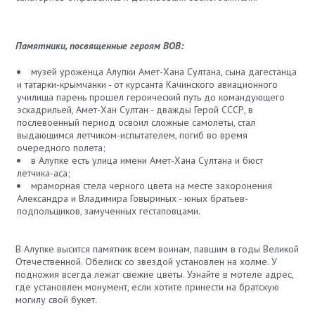
Памятники, посвященные героям ВОВ:
музей уроженца Алупки Амет-Хана Султана, сына дагестанца
и татарки-крымчанки - от курсанта Качинского авиационного
училища парень прошел героический путь до командующего
эскадрильей, Амет-Хан Султан - дважды Герой СССР, в
послевоенный период освоил сложные самолеты, стал
выдающимся летчиком-испытателем, погиб во время
очередного полета;
в Алупке есть улица имени Амет-Хана Султана и бюст
летчика-аса;
мраморная стела черного цвета на месте захоронения
Александра и Владимира Говыриных - юных братьев-
подпольщиков, замученных гестаповцами.
В Алупке высится памятник всем воинам, павшим в годы Великой
Отечественной. Обелиск со звездой установлен на холме. У
подножия всегда лежат свежие цветы. Узнайте в мотеле адрес,
где установлен монумент, если хотите принести на братскую
могилу свой букет.