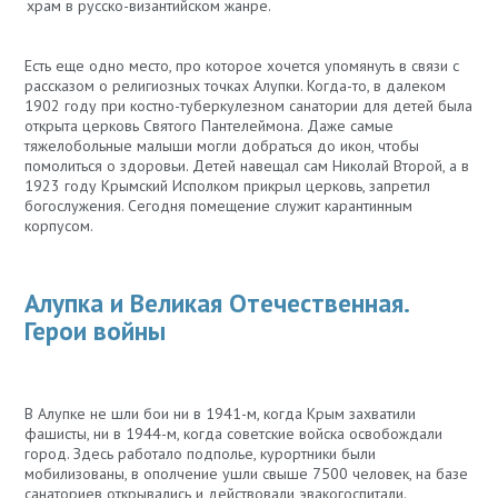
храм в русско-византийском жанре.
Есть еще одно место, про которое хочется упомянуть в связи с
рассказом о религиозных точках Алупки. Когда-то, в далеком
1902 году при костно-туберкулезном санатории для детей была
открыта церковь Святого Пантелеймона. Даже самые
тяжелобольные малыши могли добраться до икон, чтобы
помолиться о здоровьи. Детей навещал сам Николай Второй, а в
1923 году Крымский Исполком прикрыл церковь, запретил
богослужения. Сегодня помещение служит карантинным
корпусом.
Алупка и Великая Отечественная.
Герои войны
В Алупке не шли бои ни в 1941-м, когда Крым захватили
фашисты, ни в 1944-м, когда советские войска освобождали
город. Здесь работало подполье, курортники были
мобилизованы, в ополчение ушли свыше 7500 человек, на базе
санаториев открывались и действовали эвакогоспитали.