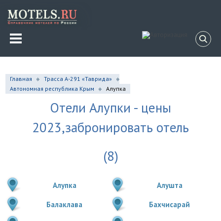
Главная
Трасса А-291 «Таврида»
Автономная республика Крым
Алупка
Отели Алупки - цены
2023,забронировать отель
(8)
Алупка
Алушта
Балаклава
Бахчисарай