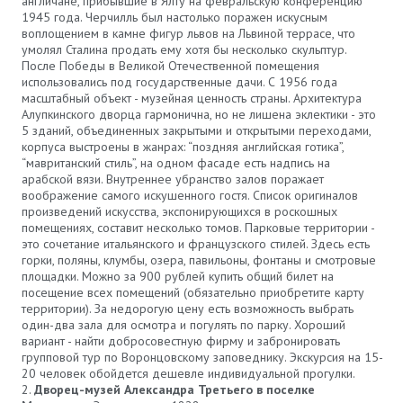
англичане, прибывшие в Ялту на февральскую конференцию
1945 года. Черчилль был настолько поражен искусным
воплощением в камне фигур львов на Львиной террасе, что
умолял Сталина продать ему хотя бы несколько скульптур.
После Победы в Великой Отечественной помещения
использовались под государственные дачи. С 1956 года
масштабный объект - музейная ценность страны. Архитектура
Алупкинского дворца гармонична, но не лишена эклектики - это
5 зданий, объединенных закрытыми и открытыми переходами,
корпуса выстроены в жанрах: “поздняя английская готика”,
“мавританский стиль”, на одном фасаде есть надпись на
арабской вязи. Внутреннее убранство залов поражает
воображение самого искушенного гостя. Список оригиналов
произведений искусства, экспонирующихся в роскошных
помещениях, составит несколько томов. Парковые территории -
это сочетание итальянского и французского стилей. Здесь есть
горки, поляны, клумбы, озера, павильоны, фонтаны и смотровые
площадки. Можно за 900 рублей купить общий билет на
посещение всех помещений (обязательно приобретите карту
территории). За недорогую цену есть возможность выбрать
один-два зала для осмотра и погулять по парку. Хороший
вариант - найти добросовестную фирму и забронировать
групповой тур по Воронцовскому заповеднику. Экскурсия на 15-
20 человек обойдется дешевле индивидуальной прогулки.
Дворец-музей Александра Третьего в поселке