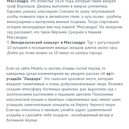
Массандра
. Это поместье 1828 года, которым также владел
граф Воронцов. Дворец выполнен в жанрах: романтика,
барокко, рококо, классицизм. Сначала по указу титулованной
особы появился парк в английском стиле, а чуть позже - разбиты
виноградники и выстроены винные подвалы. Тогда стартовала
история легендарных вин под маркой “Массандра”. На экскурсии
гид расскажет, что такое Верхняя, Средняя и Нижняя
Массандры.
Винодельческий концерт в Массандре
. Тур с дегустацией
10 купажей и посещением винных складов длится около часа.
Дойти до точки можно за 10 минут из центра города.
Если на сайте Motels.ru листать отзывы гостей Алупки, то
наверняка среди комментариев вы увидите рассказ об
арт-
усадьбе “Ландора”
. Это сказочно красивое место, которым
владеют талантливые и очень доброжелательные люди. Хозяева
создали атмосферу богемных крымских дач, вырастили сад с
экзотическими растениями и пышными цветами. Поклонники
классической музыки и приятных современных пьес имеют шанс
услышать замечательные концерты на берегу Черного моря.
Если вы относитесь к таковым, узнайте адрес удивительной
усадьбы и сделайте себе подарок - незабываемый вечер в
богемной Алупке.