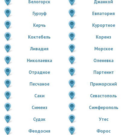
Белогорск
Джанкой
Гурзуф
Евпатория
Керчь
Курортное
Коктебель
Кореиз
Ливадия
Морское
Николаевка
Оленевка
Отрадное
Партенит
Песчаное
Приморский
Саки
Севастополь
Симеиз
Симферополь
Судак
Утес
Феодосия
Форос