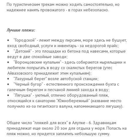
По туристическим трекам можно ходить самостоятельно, но
надежнее нанять провожатого - в горах небезопасно.
Лучшие пляжи:
“Городской” - лежит между пирсами, море здесь не бушует,
вход свободный, услуги и инвентарь - за недорогой прайс;
“Детский” - это площадки из бетона под навесами, которые
ведут в две спокойные заводи;
“Воронцовские купальни” - здесь собираются ныряльщики и
любители попрыгать в воду со скалистых берегов (утес
Айвазовского принадлежит этим купальням);
“Лазурный берег” возле автобусной станции;
“Черный бугор” - естественного происхождения бухта с
галечным берегом и песчаной линией захода в воду;
“Лягушка” - уютный, отлично оборудованный пляж,
относящийся к санаторию “Южнобережный” (название место
получило из-за гигантского валуна, напоминающего лягушку).
Общее число “пляжей для всех” в Алупке - 6. Здравницам
принадлежат еще около 20 зон для отдыха у моря. Попасть на
пляж можно, но придется заплатить небольшую сумму.