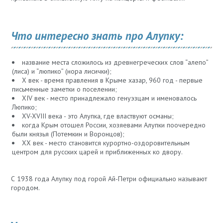
Что интересно знать про Алупку:
название места сложилось из древнегреческих слов “алепо”
(лиса) и “люпико” (нора лисички);
X век - время правления в Крыме хазар, 960 год - первые
письменные заметки о поселении;
XIV век - место принадлежало генуэзцам и именовалось
Люпико;
XV-XVIII века - это Алупка, где властвуют османы;
когда Крым отошел России, хозяевами Алупки поочередно
были князья (Потемкин и Воронцов);
XX век - место становится курортно-оздоровительным
центром для русских царей и приближенных ко двору.
С 1938 года Алупку под горой Ай-Петри официально называют
городом.