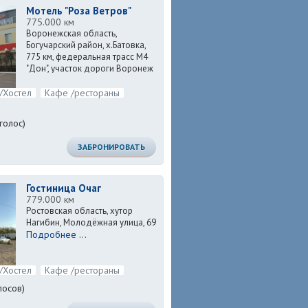
Мотель "Роза Ветров"
775.000 км
Воронежская область,
Богучарский район, х.Батовка,
775 км, федеральная трасс М4
"Дон", участок дороги Воронеж
Подробнее
- Ростов-на-Дону
/Хостел
...
Кафе /рестораны
голос)
ЗАБРОНИРОВАТЬ
Гостиница Очаг
779.000 км
Ростовская область, хутор
Нагибин, Молодёжная улица, 69
Подробнее ...
/Хостел
Кафе /рестораны
лосов)