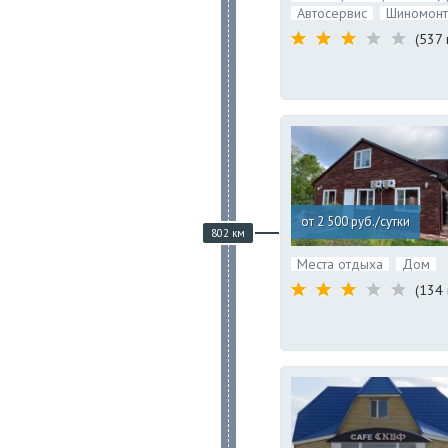
Автосервис
Шиномон
(537 
от 2 500 руб./сутки
802 км
Места отдыха
Дом
(134 