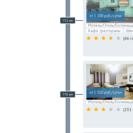
от 1 200 руб./сутки
751 км
Мотель/Отель/Гостиница
Кафе /рестораны
Ши
(66 г
от 1 500 руб./сутки
770 км
Мотель/Отель/Гостиница
(231 