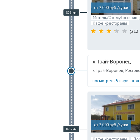
от 2 000 руб./сутки
805 км
Мотель/Отель/Гостиница
Кафе /рестораны
(312 
х. Грай-Воронец
х. Грай-Воронец, Ростов
посмотреть 5 варианто
от 2 000 руб./сутки
828 км
Кафе /рестораны
До