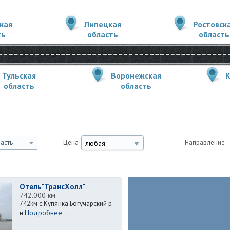
кая
Липецкая
Ростовск
ть
область
область
Тульская
Воронежская
К
область
область
асть
Цена
Направление
любая
Отель"ТрансХолл"
742.000 км
742км с.Купянка Богучарский р-
Подробнее ...
н