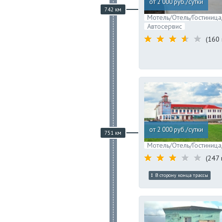
от 2 000 руб./сутки
742 км
Мотель/Отель/Гостиница
Автосервис
(160 
от 2 000 руб./сутки
751 км
Мотель/Отель/Гостиница
(247 
В сторону конца трассы