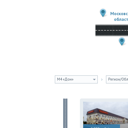
Московс
облас
М4 «Дон»
Регион/Обл