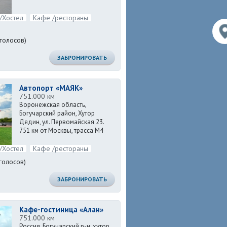
/Хостел
Кафе /рестораны
голосов)
ЗАБРОНИРОВАТЬ
Автопорт «МАЯК»
751.000 км
Воронежская область,
Богучарский район, Хутор
Дядин, ул. Первомайская 23.
751 км от Москвы, трасса М4
Подробнее ...
Дон.
/Хостел
Кафе /рестораны
голосов)
ЗАБРОНИРОВАТЬ
Кафе-гостиница «Алан»
751.000 км
Россия, Богучарский р-н, хутор