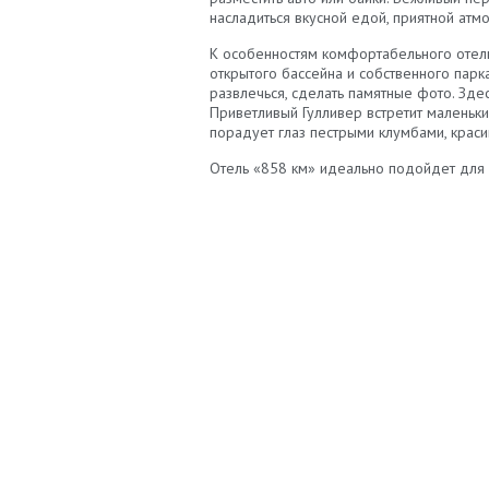
насладиться вкусной едой, приятной ат
К особенностям комфортабельного отель
открытого бассейна и собственного пар
развлечься, сделать памятные фото. Зде
Приветливый Гулливер встретит маленьк
порадует глаз пестрыми клумбами, крас
Отель «858 км» идеально подойдет для 