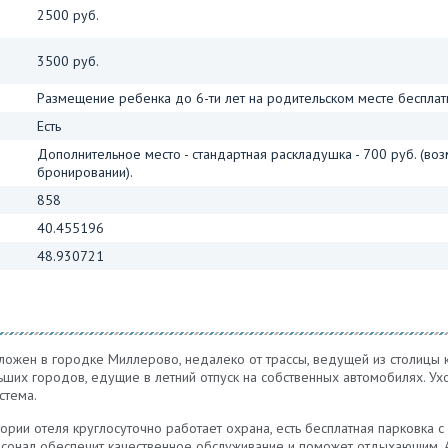
2500 руб.
3500 руб.
Размещение ребенка до 6-ти лет на родительском месте бесплат
Есть
Дополнительное место - стандартная раскладушка - 700 руб. (воз
бронировании).
858
40.455196
48.930721
ожен в городке Миллерово, недалеко от трассы, ведущей из столицы 
льших городов, едущие в летний отпуск на собственных автомобилях.
стема.
ории отеля круглосуточно работает охрана, есть бесплатная парковка 
ерсонал обеспечит качественное обслуживание и поможет отдыхающим.