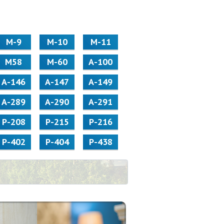
М-9
М-10
М-11
М58
M-60
А-100
А-146
А-147
А-149
А-289
А-290
А-291
Р-208
Р-215
Р-216
Р-402
Р-404
Р-438