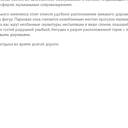
мосферой, музыкальным сопровождением.
ного комплекса стоит отнести удобное расположение (никакого дорожн
ка фигур. Парковая зона считается излюбленным местом прогулок мале
сь вас ждут необычные скульптуры, инсталляции в виде слонов, лошадей
их гостей радушной улыбкой, бегущих к рядом расположенной горке с
ивыми деревьями.
отдыха во время долгой дороги.