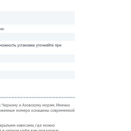
но.
можность установки уточняйте при
к Черному и Азовскому морям. Именно
 Ухоженные номера оснащены современной
с крытыми навесами, где можно
 А в уютном кафе вам предложат