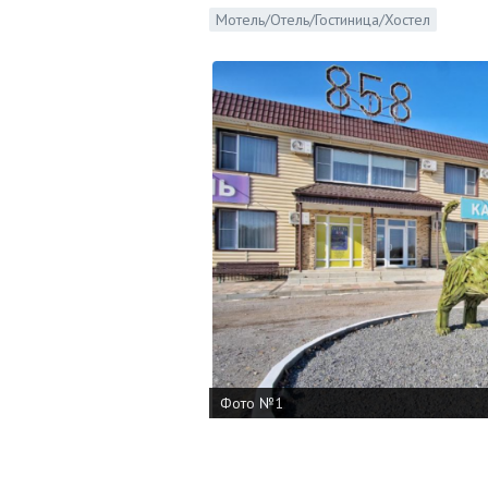
Мотель/Отель/Гостиница/Хостел
Фото №1