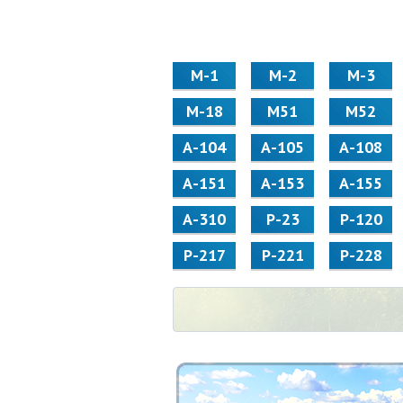
М-1
М-2
М-3
М-18
М51
М52
А-104
А-105
А-108
А-151
А-153
А-155
А-310
Р-23
Р-120
Р-217
Р-221
Р-228