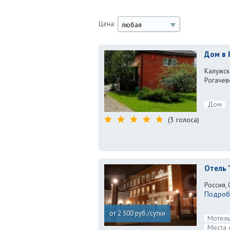
Цена:
любая
Дом в 
Калужска
Рогачев
Дом
(3 голоса)
Отель 
Россия, 
Подробн
от 2 500 руб./сутки
Мотель
Места 