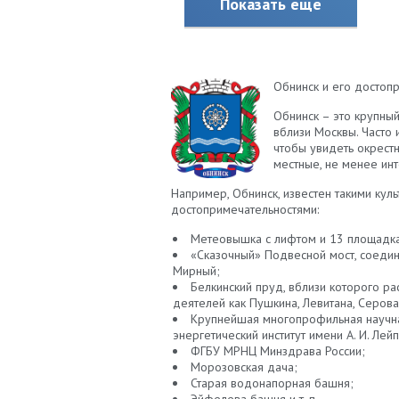
Показать еще
Обнинск и его достоп
Обнинск – это крупны
вблизи Москвы. Часто 
чтобы увидеть окрестн
местные, не менее ин
Например, Обнинск, известен такими кул
достопримечательностями:
Метеовышка с лифтом и 13 площадка
«Сказочный» Подвесной мост, соеди
Мирный;
Белкинский пруд, вблизи которого ра
деятелей как Пушкина, Левитана, Серова
Крупнейшая многопрофильная научна
энергетический институт имени А. И. Лей
ФГБУ МРНЦ Минздрава России;
Морозовская дача;
Старая водонапорная башня;