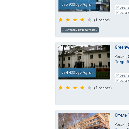
от 3 900 руб./сутки
Мотель
Места 
(1 голос)
В сторону начала трассы
Greenw
Россия, 
Подробн
от 4 400 руб./сутки
Мотель
Места 
(2 голоса)
Отель 
Россия, 