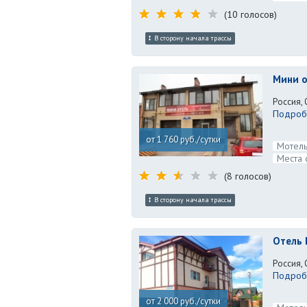
(10 голосов)
В сторону начала трассы
Мини о
Россия, 
Подробн
от 1 760 руб./сутки
Мотель
Места 
(8 голосов)
В сторону начала трассы
Отель 
Россия, 
Подробн
от 2 000 руб./сутки