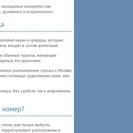
 насладиться колоритом как
, духовного и исторического.
да
ятелей науки и культуры, которые
чи, входят в состав делегаций.
и обычные туристы, желающие
адиться его красотами.
 близкое расположение города к Москве,
 или гостинице существенно ниже, чем
мера, без удобств, так и апартаменты
ь номер?
 отели, вам лучше выбрать
е территориально расположены в