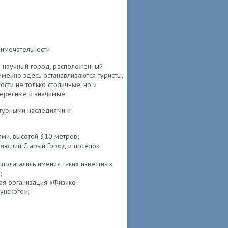
римечательности
й научный город, расположенный
именно здесь останавливаются туристы,
ости не только столичные, но и
тересные и значимые.
ьтурными наследиями и
ми, высотой 310 метров;
няющий Старый Город и поселок
сполагались имения таких известных
;
я организация «Физико-
пунского»;