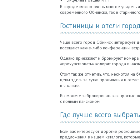
Эйфелева башня и т. п.
В городе можно очень многое увидеть и
современного Обнинска, так и старинного
Гостиницы и отели горо
Чаще всего город Обнинск интересует де
посещают какие-либо конференции, встре
Однако приезжают и бронируют номера 
«прочувствовать» колорит города и насл
Стоит так же отметить, что, несмотря на
цены здесь за сутки проживания в отеле
в столице.
Вы можете забронировать как простые но
с полным пансионом.
Где лучше всего выбрат
Если вас интересуют дорогие роскошные
предложения в нашем каталоге, которы