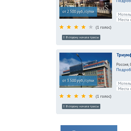
Подробн
от 2 500 руб./сутки
Мотель
Места 
(1 голос)
В сторону начала трассы
Триум
Россия, 
Подробн
от 3 500 руб./сутки
Мотель
Места 
(1 голос)
В сторону начала трассы