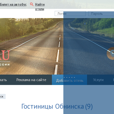
Найти
Билет на автобус
отели
вать
Реклама на сайте
Услуги
Добавить отель
нск
Гостиницы Обнинска
(9)