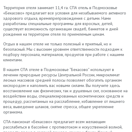
Территория отеля занимает 11,4 га. СПА отель в Подмосковье
«Бекасово» предлагает все условия для незабываемого активного
здорового отдыха, времяпрепровождения с детьми. Нами
разработаны специальные программы для взрослых, детей,
существует возможность организации свадеб, банкетов и дней
рождения на территории отеля по приемлемым ценам.
Отдых в нашем отеле не только полезный и приятный, но и
безопасный. Мы с высоким уровнем ответственности подходим к
подбору персонала, материалов, продуктов при работе с нашими
клиентами.
В нашем СПА отеле в Подмосковье “Бекасово” используют в
лечении природные ресурсы Центральной России, микроклимат
лесных массивов средней полосы позволяет обогатить организм
кислородом и наполнить вас новыми силами. Вы получите здесь
восстановление как физических, так и душевных сил, основанное на
воздействии воды, специализированных косметических средств и
процедур, рассчитанных на расслабление, избавление от лишнего
веса, выведение шлаков, снятие стресса, общее укрепление
организма.
СПА-пансионат «Бекасово» предлагает всем желающим
расслабиться в бассейне с противотоком и искусственной волной,