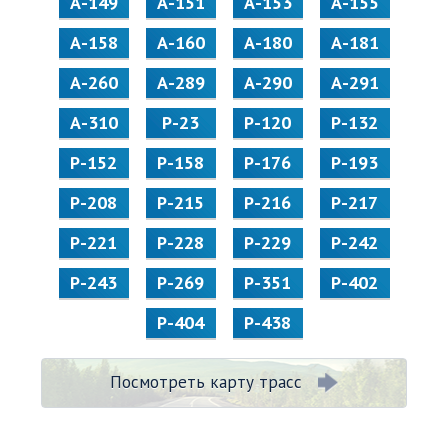
А-149
А-151
А-153
А-155
А-158
А-160
А-180
А-181
А-260
А-289
А-290
А-291
А-310
Р-23
Р-120
Р-132
Р-152
Р-158
Р-176
Р-193
Р-208
Р-215
Р-216
Р-217
Р-221
Р-228
Р-229
Р-242
Р-243
Р-269
Р-351
Р-402
Р-404
Р-438
Посмотреть карту трасс