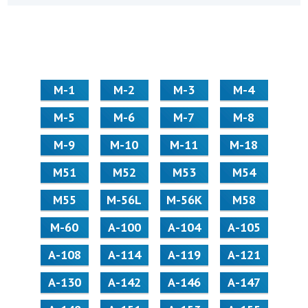
М-1
М-2
М-3
М-4
М-5
М-6
М-7
М-8
М-9
М-10
М-11
М-18
М51
М52
М53
М54
М55
M-56L
M-56K
М58
M-60
А-100
А-104
А-105
А-108
А-114
А-119
А-121
А-130
А-142
А-146
А-147