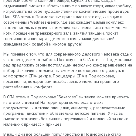
провести время в соляной пещере, саунах и банях. Каждый
отдыхающий сможет выбрать занятие по вкусу: спорт, аквааэробику,
испробовать на себе чудодейственные косметические процедуры.
Наш SPA отель в Подмосковье приглашает всех отдыхающих в
современный Wellness-центр, где вас ожидает целый комплекс
оздоровительных услуг: изометрическая гимнастика с элементами
йоги, посещение тренажерного зала, занятия танцами, прокат
спортивного инвентаря, где можно взять палки для занятий
скандинавской ходьбой и многое другое!
Мы помним о том, что для современного делового человека отдых
часто неотделим от работы. Поэтому наш СПА отель в Подмосковье
рад предложить своим постояльцам несколько конференц-залов на
выбор. Закончив с делами, вы сможете полноценно отдохнуть в
комфортном СПА-центре. Процедуры СПА в Подмосковье,
несомненно, подарят вам незабываемые моменты приятного
расслабления и комфорта.
В СПА отель в Подмосковье “Бекасово” вы также можете приехать
на отдых с детьми! На территории комплекса отдыха
предусмотрены детские площадки, аниматоры, развлекательные
программы, дискотеки и обязательно детское питание! У нас вы
сможете отдохнуть без лишних переживаний и волнений за своих
маленьких принцесс и принцев.
В наши дни все большей популярностью в Подмосковье стало