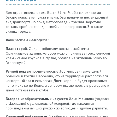
Волгоград тянется вдоль Волги 79 км. Чтобы жители могли
быстро попасть из пункта в пункт, был придуман нестандартный
вид транспорта - гибрид метропоезда и трамвая. Короткие
составы пробегают под землей и по поверхности. Это также
визитка города.
Интересное в Волгограде:
Планетарий.
Сюда - любителям космической темы.
Оригинальное здание, которое можно принять за греко-римский
храм, - самое крупное в стране, богатое на экспонаты "окно во
Вселенную".
Речной вокзал
протяженностью 300 метров - также самый
большой в России. Необычно, что на территории расположился
концертный зал и есть орган. Днем хорошо будет прокатиться
на теплоходе по Волге, а вечером вкусно поесть в ресторане и
даже потанцевать в клубе.
Галерея изобразительных искусств Ильи Машков
а (родился
в Царицыне) с увлекательной историей, где находятся
произведения лучших русских живописцев и другие раритеты.
Казанский кафедральный собор
в виде креста. Известно, что