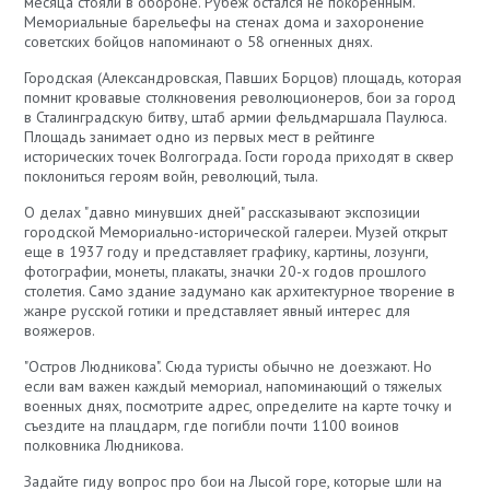
месяца стояли в обороне. Рубеж остался не покоренным.
Мемориальные барельефы на стенах дома и захоронение
советских бойцов напоминают о 58 огненных днях.
Городская (Александровская, Павших Борцов) площадь, которая
помнит кровавые столкновения революционеров, бои за город
в Сталинградскую битву, штаб армии фельдмаршала Паулюса.
Площадь занимает одно из первых мест в рейтинге
исторических точек Волгограда. Гости города приходят в сквер
поклониться героям войн, революций, тыла.
О делах "давно минувших дней" рассказывают экспозиции
городской Мемориально-исторической галереи. Музей открыт
еще в 1937 году и представляет графику, картины, лозунги,
фотографии, монеты, плакаты, значки 20-х годов прошлого
столетия. Само здание задумано как архитектурное творение в
жанре русской готики и представляет явный интерес для
вояжеров.
"Остров Людникова". Сюда туристы обычно не доезжают. Но
если вам важен каждый мемориал, напоминающий о тяжелых
военных днях, посмотрите адрес, определите на карте точку и
съездите на плацдарм, где погибли почти 1100 воинов
полковника Людникова.
Задайте гиду вопрос про бои на Лысой горе, которые шли на