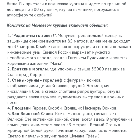
битва. Вы приехали к подножию кургана и идете по гранитной
лестнице по 200 ступеням, изучая памятники, погружаясь в
атмосферу тех событий.
Комплекс на Мамаевом кургане включает объекты:
"Родина-мать зовет!"
. Монумент решительной женщины-
защитницы с мечом высится на 85 метров, длина меча доходит
до 33 метров. Крайне сложная конструкция и сегодня поражает
инженерные умы. Символ России выражает мужество
непобедимого народа, создан Евгением Вучечичем и зовется
коренными жителями "Мама".
Братские могилы
, где упокоены свыше 35000 павших за
Сталинград борцов.
Стены-руины - горельеф
с фигурами воинов,
изображениями деталей танков, орудий. Это мощная
инсталляция боя; в стенах спрятаны репродукторы, откуда
раздаются звуки взрывов, пулеметных выстрелов и военных
песен.
Площади
: Героев, Скорби, Стоявших Насмерть Воинов.
Зал Воинской Славы
. Все памятные даты, связанные с
Великой Отечественной войной, отмечаются здесь. В углублении
помещения диаметром около 43 метров - Вечный Огонь в
мраморной белой руке. Почетный караул ежечасно меняется.
Светло и печально звучит пьеса Шумана "Грёзы".