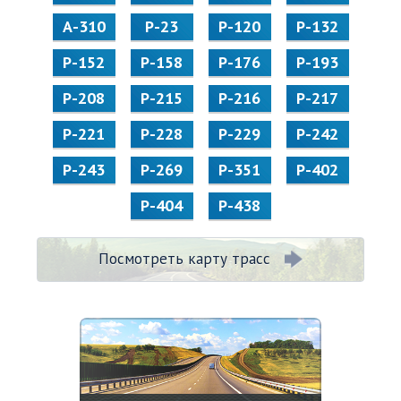
А-310
Р-23
Р-120
Р-132
Р-152
Р-158
Р-176
Р-193
Р-208
Р-215
Р-216
Р-217
Р-221
Р-228
Р-229
Р-242
Р-243
Р-269
Р-351
Р-402
Р-404
Р-438
Посмотреть карту трасс