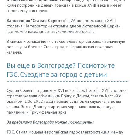
храм построен на деньги граждан в конце XVIII века и имеет
героическую историю.
Заповедник "Старая Сарепта"
в 26 построек конца XVIII
столетия. На территории открыты двери лютеранской церкви,
где можно насладиться звуками живого органа.
В списке к ознакомлению также элеватор, сыгравший значимую
роль в дни боев за Сталинград, и Царицынская пожарная
каланча.
Вы еще в Волгограде? Посмотрите
ГЭС. Съездите за город с детьми
Султан Селим II в далеком XVI веке, Царь Петр I в XVII столетии
страстно желали объединить Волгу с Доном, связать Каспий с
океаном. 1.06.1952 года первые суда были спущены в воды
канала. Волго-Донскую артерию украшают шлюзы, статуи,
памятники и Триумфальная арка.
За пределами Волгограда можно посмотреть:
ГЭС.
Самая мощная европейская гидроэлектростанция между