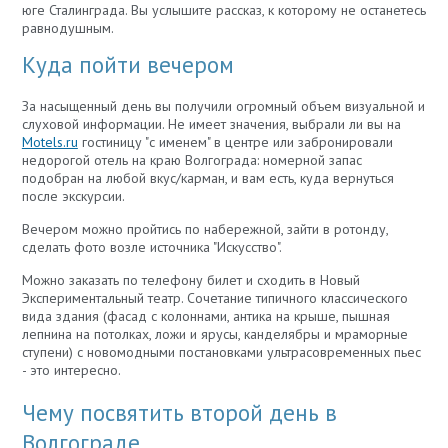
юге Сталинграда. Вы услышите рассказ, к которому не останетесь
равнодушным.
Куда пойти вечером
За насыщенный день вы получили огромный объем визуальной и
слуховой информации. Не имеет значения, выбрали ли вы на
Motels.ru
гостиницу "с именем" в центре или забронировали
недорогой отель на краю Волгограда: номерной запас
подобран на любой вкус/карман, и вам есть, куда вернуться
после экскурсии.
Вечером можно пройтись по набережной, зайти в ротонду,
сделать фото возле источника "Искусство".
Можно заказать по телефону билет и сходить в Новый
Экспериментальный театр. Сочетание типичного классического
вида здания (фасад с колоннами, антика на крыше, пышная
лепнина на потолках, ложи и ярусы, канделябры и мраморные
ступени) с новомодными постановками ультрасовременных пьес
- это интересно.
Чему посвятить второй день в
Волгограде