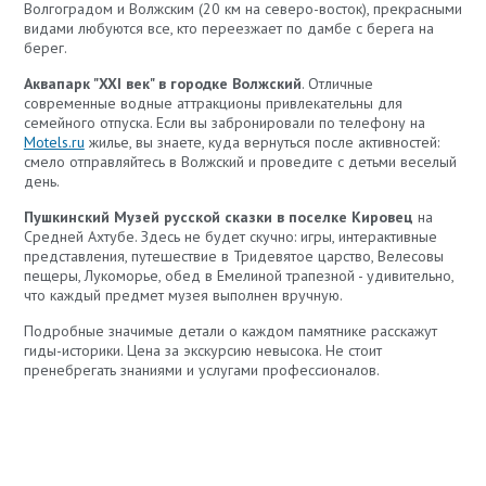
Волгоградом и Волжским (20 км на северо-восток), прекрасными
видами любуются все, кто переезжает по дамбе с берега на
берег.
Аквапарк "XXI век" в городке Волжский
. Отличные
современные водные аттракционы привлекательны для
семейного отпуска. Если вы забронировали по телефону на
Motels.ru
жилье, вы знаете, куда вернуться после активностей:
смело отправляйтесь в Волжский и проведите с детьми веселый
день.
Пушкинский Музей русской сказки в поселке Кировец
на
Средней Ахтубе. Здесь не будет скучно: игры, интерактивные
представления, путешествие в Тридевятое царство, Велесовы
пещеры, Лукоморье, обед в Емелиной трапезной - удивительно,
что каждый предмет музея выполнен вручную.
Подробные значимые детали о каждом памятнике расскажут
гиды-историки. Цена за экскурсию невысока. Не стоит
пренебрегать знаниями и услугами профессионалов.