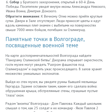
Собор
у Братского захоронения, открытый в 60-й День
Победы. Посетители увидят внутри иконы Александра Невского,
Ивана Воина, Дмитрия Донского.
Обратите внимание:
К Вечному Огню можно прийти круглые
сутки. Двери в Зале отсутствуют. Люди приносят цветы и идут
вдоль каменных плит-знамен с выбитыми на поверхностях
свыше 7000 имен бойцов, погибших за Сталинград.
Памятные точки в Волгограде,
посвященные военной теме
На карте достопримечательностей Волгограда найдите
"Панораму Сталинской битвы". Диорама открывает окрестности,
гости музея могут увидеть "Разгром фашистов под
Сталинградом" и ощутить ужас происходящего. 8 залов хранят
множество уникальных экспонатов.
Выйдя из стен музея, вы увидите руины бывшей мельницы
Гергарда. Здание оставили таким, каким его сделала война:
обрушенная крыша, обстрелянные стены, страшные пустые
"глаза" окон.
Рядом "визитка" Волгограда - Дом Павлова. Каждый школьник
слышал о том, как 25 солдат и их командир - Яков Павлов 2