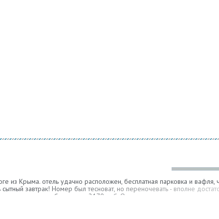
оге из Крыма. отель удачно расположен, бесплатная парковка и вафля,
сытный завтрак! Номер был тесноват, но переночевать - вполне достато
доп.размещением обошелся в 2170 руб. Очень приемлемо.