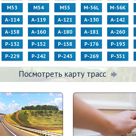
М53
М54
М55
M-56L
M-56K
А-114
А-119
А-121
А-130
А-142
А-158
А-160
А-180
А-181
А-260
Р-132
Р-152
Р-158
Р-176
Р-193
Р-229
Р-242
Р-243
Р-269
Р-351
Посмотреть карту трасс