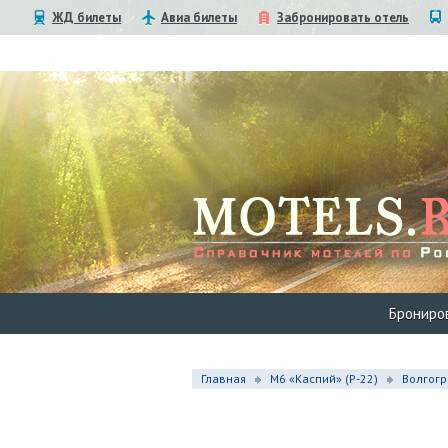
ЖД билеты
Авиа билеты
Забронировать отель
Брониро
Главная
М6 «Каспий» (Р-22)
Волгогр