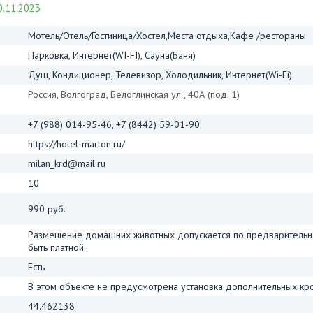
.11.2023
Мотель/Отель/Гостиница/Хостел,Места отдыха,Кафе /рестораны
Парковка, Интернет(WI-FI), Сауна(Баня)
Душ, Кондиционер, Телевизор, Холодильник, Интернет(Wi-Fi)
Россия, Волгоград, Белоглинская ул., 40А (под. 1)
+7 (988) 014-95-46, +7 (8442) 59-01-90
https://hotel-marton.ru/
milan_krd@mail.ru
10
990 руб.
Размещение домашних животных допускается по предварительно
быть платной.
Есть
В этом объекте не предусмотрена установка дополнительных кро
44.462138