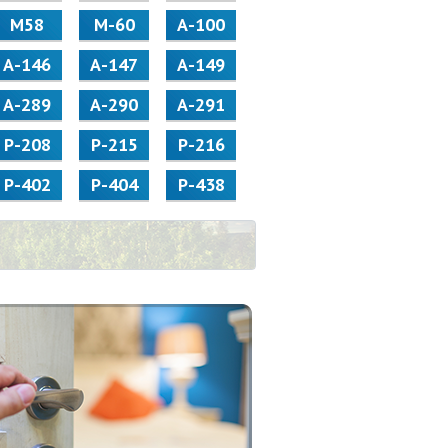
М58
M-60
А-100
А-146
А-147
А-149
А-289
А-290
А-291
Р-208
Р-215
Р-216
Р-402
Р-404
Р-438