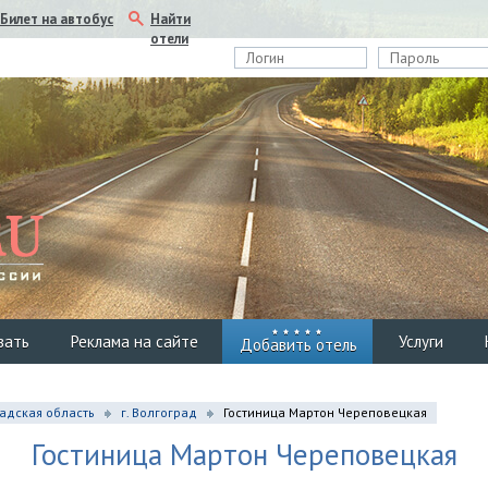
Найти
Билет на автобус
отели
вать
Реклама на сайте
Услуги
Добавить отель
адская область
г. Волгоград
Гостиница Мартон Череповецкая
Гостиница Мартон Череповецкая