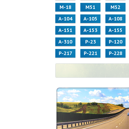
М-18
М51
М52
А-104
А-105
А-108
А-151
А-153
А-155
А-310
Р-23
Р-120
Р-217
Р-221
Р-228