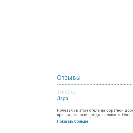
Отзывы
27.07.2016
Лара
Ночевали в этом отеле на обратной дор
принадлежности предоставляются. Очень 
только мини-бар. 2-х местный номер с 
Показать больше