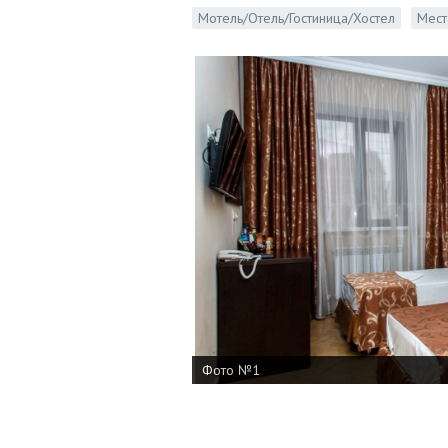
Мотель/Отель/Гостиница/Хостел
Мест
Фото №1