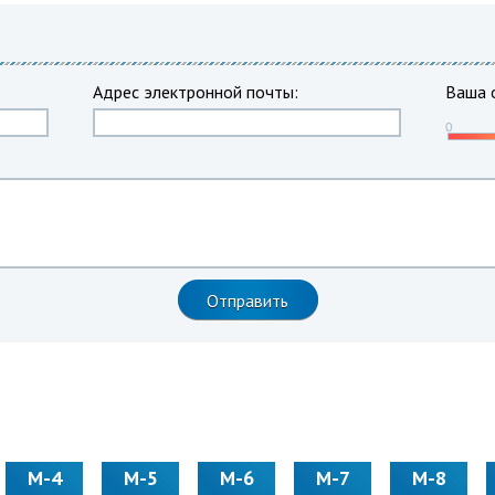
Адрес электронной почты:
Ваша 
М-4
М-5
М-6
М-7
М-8