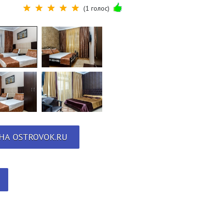
(1 голос)
НА OSTROVOK.RU