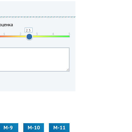
оценка
М-9
М-10
М-11