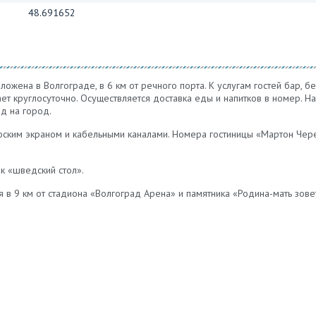
48.691652
ожена в Волгограде, в 6 км от речного порта. К услугам гостей бар, б
ает круглосуточно. Осуществляется доставка еды и напитков в номер. Н
ид на город.
оским экраном и кабельными каналами. Номера гостиницы «Мартон Че
к «шведский стол».
 в 9 км от стадиона «Волгоград Арена» и памятника «Родина-мать зов