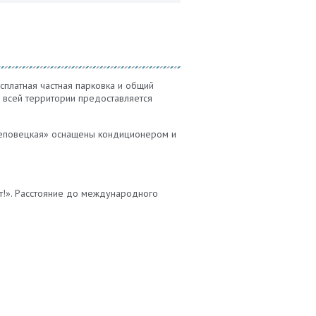
есплатная частная парковка и общий
а всей территории предоставляется
реповецкая» оснащены кондиционером и
ет!». Расстояние до международного