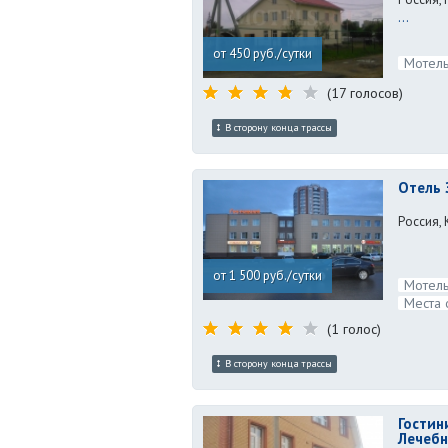
...
от 450 руб./сутки
Мотель
(17 голосов)
В сторону конца трассы
Отель 
Россия, 
от 1 500 руб./сутки
Мотель
Места 
(1 голос)
В сторону конца трассы
Гостин
Лечебн