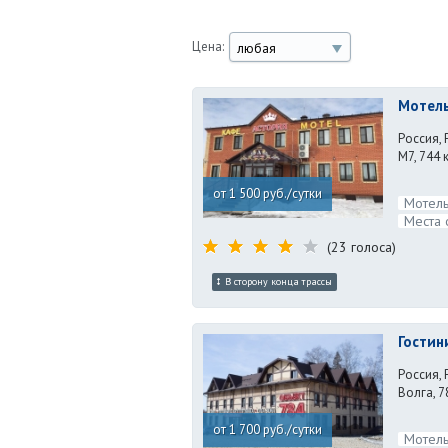
Цена:
любая
Мотель
Россия, 
М7, 744 
от 1 500 руб./сутки
Мотель
Места 
(23 голоса)
В сторону конца трассы
Гостин
Россия, 
Волга, 7
от 1 700 руб./сутки
Мотель