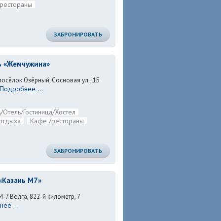
рестораны
ЗАБРОНИРОВАТЬ
ь «Жемчужина»
посёлок Озёрный, Сосновая ул., 1Б
Подробнее ...
/Отель/Гостиница/Хостел
отдыха
Кафе /рестораны
ЗАБРОНИРОВАТЬ
«Казань М7»
М-7 Волга, 822-й километр, 7
ее ...