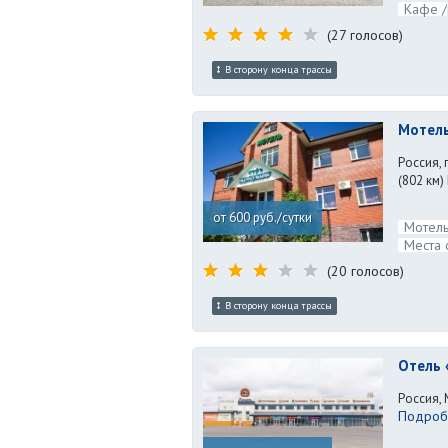
Кафе /
(27 голосов)
В сторону конца трассы
Мотел
Россия, 
(802 км)
от 600 руб./сутки
Мотель
Места 
(20 голосов)
В сторону конца трассы
Отель 
Россия, 
Подробн