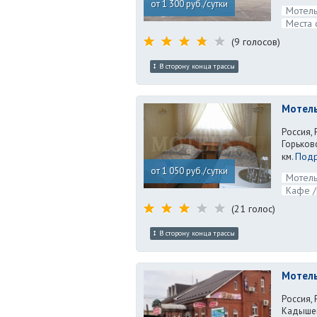
от 1 300 руб./сутки
Мотель
Места 
(9 голосов)
В сторону конца трассы
Мотел
Россия, 
Горьковс
Подр
км.
от 1 050 руб./сутки
Мотель
Кафе /
(21 голос)
В сторону конца трассы
Мотель
Россия, 
Кадышевс