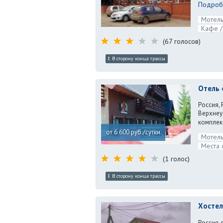
Подробн
Мотель
Кафе /
(67 голосов)
В сторону конца трассы
Отель 
Россия, 
Верхнеу
комплек
от 6 600 руб./сутки
Мотель
Места 
(1 голос)
В сторону конца трассы
Хостел
Россия, 