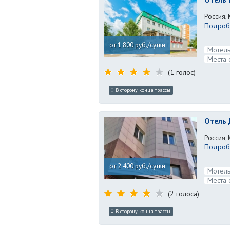
Россия, 
Подробн
от 1 800 руб./сутки
Мотель
Места 
(1 голос)
В сторону конца трассы
Отель 
Россия, 
Подробн
от 2 400 руб./сутки
Мотель
Места 
(2 голоса)
В сторону конца трассы