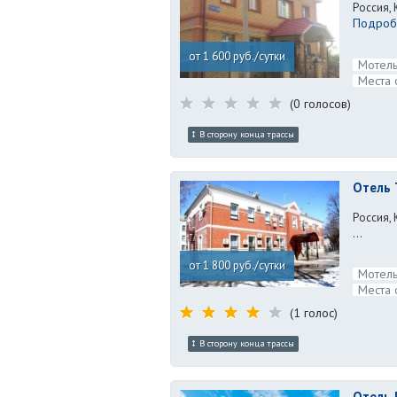
Россия, 
Подробн
от 1 600 руб./сутки
Мотель
Места 
(0 голосов)
В сторону конца трассы
Отель 
Россия, 
...
от 1 800 руб./сутки
Мотель
Места 
(1 голос)
В сторону конца трассы
Отель 