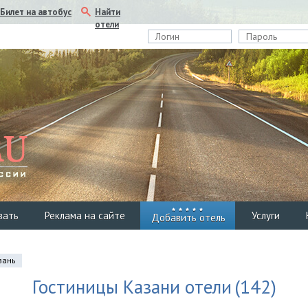
Найти
Билет на автобус
отели
вать
Реклама на сайте
Услуги
Добавить отель
азань
Гостиницы Казани отели
(142)