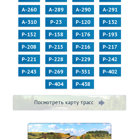
А-260
А-289
А-290
А-291
А-310
Р-23
Р-120
Р-132
Р-152
Р-158
Р-176
Р-193
Р-208
Р-215
Р-216
Р-217
Р-221
Р-228
Р-229
Р-242
Р-243
Р-269
Р-351
Р-402
Р-404
Р-438
Посмотреть карту трасс