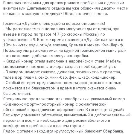
В поисках гостиницы для краткосрочного пребывания с деловым
визитом или Длительного отдыха вы уже обзвонили десятки мест и
не нашли «золотую середину»?! Ведь это очень просто.
Гостиница «Дунай» очень удобна во всех отношениях!
- Мы располагаемся в нескольких минутах езды от центра, при
въезде в город по трассе М 7 (со стороны Москвы), по
ул.Болотникова 9. В то же время гостиница «Дунай» находится в
10ти минутах езды от ж/д вокзала, Кремля и мечети Кул-Шариф.
Поскольку мы располагаемся на крупной транспортной магистрали
-это позволяет добираться минуя автопробки.
- Каждый номер отеля выполнен в европейском стиле. Мебель,
светильники и предметы декора-создают необходимый уют.
- В каждом номере: санузел, душевая, гигиенические средства,
телевизор плазма, сейф, мини-бар, фен, шкаф, кондиционер.
- Особый интерес представляют номера люкс, отдых в которых
покажется вам блаженством и время в итоге окажется очень
быстротечным.
Специальное предложение для новобрачных- уникальный номер
«Бизнес-комфорт»-просторный номер с романтической
обстановкой и праздничным оформлением. В гостинице «Дунай»
Вас ждут домашняя обстановка, внимательный и доброжелательный
персонал и все, что необходимо для респектабельного и
комфортного пребывания в нашем городе.
Рядом с отелем находится круглосуточный банкомат Сбербанка.