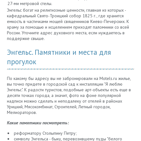
27-ми метровой стелы.
Энгельс богат на религиозные ценности, главная из которых -
кафедральный Свято-Троицкий собор 1825 г., где хранится
емкость в частичками мощей священников Киево-Печерских. К
храму за помощью и исцелением приходят паломники со всей
России. Уточните адрес духовного места, если нуждаетесь в
поддержке свыше.
Энгельс. Памятники и места для
прогулок
По какому бы адресу вы не забронировали на Motels.ru жилье,
вы точно придете в городской сад к инсталляции "Я люблю
Энгельс". К радости туристов, подобные арт-объекты есть еще в
десяти точках города, а значит, фото на фоне популярной
надписи можно сделать и неподалеку от отелей в районах
Урицкий, Мясокомбинат, Строителей, Летный городок,
Мелиораторов.
Какие памятники посмотреть:
реформатору Столыпину Петру;
символу Энгельса - быку, перевозившему пуды "белого