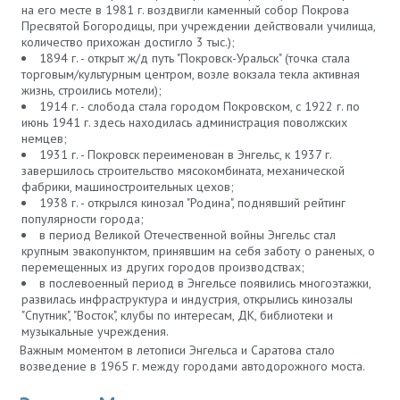
на его месте в 1981 г. воздвигли каменный собор Покрова
Пресвятой Богородицы, при учреждении действовали училища,
количество прихожан достигло 3 тыс.);
1894 г. - открыт ж/д путь "Покровск-Уральск" (точка стала
торговым/культурным центром, возле вокзала текла активная
жизнь, строились мотели);
1914 г. - слобода стала городом Покровском, с 1922 г. по
июнь 1941 г. здесь находилась администрация поволжских
немцев;
1931 г. - Покровск переименован в Энгельс, к 1937 г.
завершилось строительство мясокомбината, механической
фабрики, машиностроительных цехов;
1938 г. - открылся кинозал "Родина", поднявший рейтинг
популярности города;
в период Великой Отечественной войны Энгельс стал
крупным эвакопунктом, принявшим на себя заботу о раненых, о
перемещенных из других городов производствах;
в послевоенный период в Энгельсе появились многоэтажки,
развилась инфраструктура и индустрия, открылись кинозалы
"Спутник", "Восток", клубы по интересам, ДК, библиотеки и
музыкальные учреждения.
Важным моментом в летописи Энгельса и Саратова стало
возведение в 1965 г. между городами автодорожного моста.