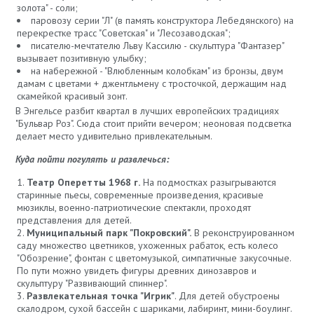
золота" - соли;
паровозу серии "Л" (в память конструктора Лебедянского) на
перекрестке трасс "Советская" и "Лесозаводская";
писателю-мечтателю Льву Кассилю - скульптура "Фантазер"
вызывает позитивную улыбку;
на набережной - "Влюбленным колобкам" из бронзы, двум
дамам с цветами + джентльмену с тросточкой, держащим над
скамейкой красивый зонт.
В Энгельсе разбит квартал в лучших европейских традициях
"Бульвар Роз". Сюда стоит прийти вечером; неоновая подсветка
делает место удивительно привлекательным.
Куда пойти погулять и развлечься:
Театр Оперетты 1968 г.
На подмостках разыгрываются
старинные пьесы, современные произведения, красивые
мюзиклы, военно-патриотические спектакли, проходят
представления для детей.
Муниципальный парк "Покровский".
В реконструированном
саду множество цветников, ухоженных рабаток, есть колесо
"Обозрение", фонтан с цветомузыкой, симпатичные закусочные.
По пути можно увидеть фигуры древних динозавров и
скульптуру "Развивающий спиннер".
Развлекательная точка "Игрик"
. Для детей обустроены
скалодром, сухой бассейн с шариками, лабиринт, мини-боулинг.