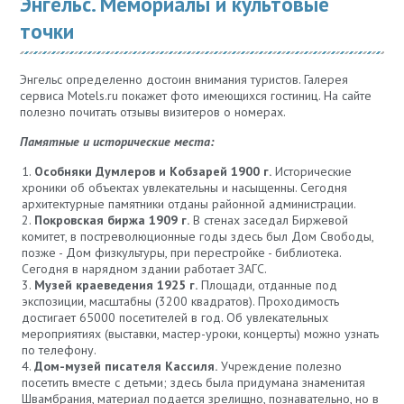
Энгельс. Мемориалы и культовые
точки
Энгельс определенно достоин внимания туристов. Галерея
сервиса Motels.ru покажет фото имеющихся гостиниц. На сайте
полезно почитать отзывы визитеров о номерах.
Памятные и исторические места:
Особняки Думлеров и Кобзарей 1900 г.
Исторические
хроники об объектах увлекательны и насыщенны. Сегодня
архитектурные памятники отданы районной администрации.
Покровская биржа 1909 г.
В стенах заседал Биржевой
комитет, в постреволюционные годы здесь был Дом Свободы,
позже - Дом физкультуры, при перестройке - библиотека.
Сегодня в нарядном здании работает ЗАГС.
Музей краеведения 1925 г.
Площади, отданные под
экспозиции, масштабны (3200 квадратов). Проходимость
достигает 65000 посетителей в год. Об увлекательных
мероприятиях (выставки, мастер-уроки, концерты) можно узнать
по телефону.
Дом-музей писателя Кассиля.
Учреждение полезно
посетить вместе с детьми; здесь была придумана знаменитая
Швамбрания, материал подается зрелищно, познавательно, но в