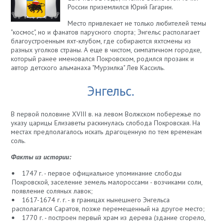
России приземлился Юрий Гагарин.
Место привлекает не только любителей темы
"космос", но и фанатов парусного спорта; Энгельс располагает
благоустроенным яхт-клубом, где собираются яхтсмены из
разных уголков страны. А еще в чистом, симпатичном городке,
который ранее именовался Покровском, родился прозаик и
автор детского альманаха "Мурзилка" Лев Кассиль.
Энгельс.
В первой половине XVIII в. на левом Волжском побережье по
указу царицы Елизаветы раскинулась слобода Покровская. На
местах предполагалось искать драгоценную по тем временам
соль.
Факты из истории:
1747 г. - первое официальное упоминание слободы
Покровской, заселение земель малороссами - возчиками соли,
появление соляных лавок;
1617-1674 г. г. - в границах нынешнего Энгельса
располагался Саратов, позже перемещенный на другое место;
1770 г. - построен первый храм из дерева (здание сгорело,