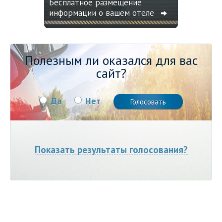
Бесплатное размещение
информации о вашем отеле
Полезным ли оказался для вас
сайт?
Да
Нет
Показать результаты голосования?