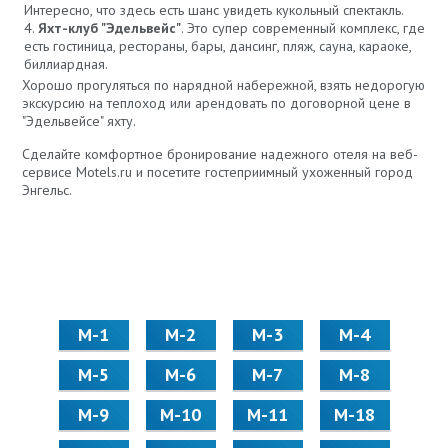
Интересно, что здесь есть шанс увидеть кукольный спектакль.
Яхт-клуб "Эдельвейс"
. Это супер современный комплекс, где
есть гостиница, рестораны, бары, дансинг, пляж, сауна, караоке,
биллиардная.
Хорошо прогуляться по нарядной набережной, взять недорогую
экскурсию на теплоход или арендовать по договорной цене в
"Эдельвейсе" яхту.
Сделайте комфортное бронирование надежного отеля на веб-
сервисе Motels.ru и посетите гостеприимный ухоженный город
Энгельс.
М-1
М-2
М-3
М-4
М-5
М-6
М-7
М-8
М-9
М-10
М-11
М-18