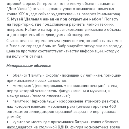
игровой форме. Интересно, что по-иному объект называется
"Дом Ухина" (это часть архитектурного комплекса - поместья
конца XIX в., где сейчас художественная галерея Мыльникова).
Музей "Дальняя авиация под открытым небом"
. Попасть
на территорию, где представлены раритеты летной техники,
непросто. Найдите на карте расположение уникального объекта
и договоритесь об индивидуальной экскурсии.
Список точек интереса весьма существенен, но любопытных мест
в Энгельсе гораздо больше. Забронируйте экскурсию по городу,
цена за прогулку соответствует качеству информации, которую
вы получите от гида.
Мемориальные объекты:
обелиск "Память и скорбь" - посвящен 67 летчикам, погибшим
при испытаниях новых самолетов;
мемориал "Депортированным поволжским немцам" - стена,
перед которой установлены фигуры юноши и мужчины, а
между ними - "полоса отчуждения";
памятник "Чернобыльцы" - изображение атомного реактора,
над которым нависает массивная рука (символ героизма 460
энгельситов-ликвидаторов страшной аварии, не вернувшихся
домой);
культовое место, где приземлился Гагарин - копия обелиска,
находящегося на столичной ВДНХ, фигура космолетчика возле