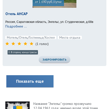
от 1 690 руб./сутки
Отель АНСАР
Россия, Саратовская область, Энгельс, ул. Студенческая, д.68в
Подробнее ...
Мотель/Отель/Гостиница/Хостел
Места отдыха
(1 голос)
В сторону конца трассы
ЗАБРОНИРОВАТЬ
Показать еще
Название "Энгельс" громко прозвучало
12.04.1961 года; именно возле этой точки