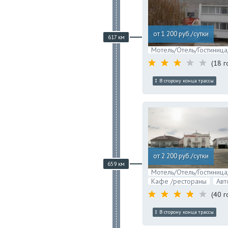
от 1 200 руб./сутки
617 км
Мотель/Отель/Гостиница
(18 г
В сторону конца трассы
от 2 200 руб./сутки
659 км
Мотель/Отель/Гостиница
Кафе /рестораны
Авт
(40 г
В сторону конца трассы