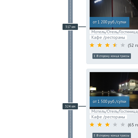
от 1 200 руб./сутки
317 км
Мотель/Отель/Гостиница
Кафе /рестораны
(52 г
В сторону конца трассы
от 1 500 руб./сутки
324 км
Мотель/Отель/Гостиница
Кафе /рестораны
(65 г
В сторону конца трассы