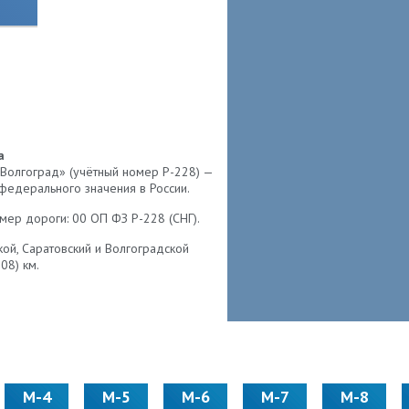
е
а
Волгоград» (учётный номер Р-228) —
федерального значения в России.
ер дороги: 00 ОП ФЗ Р-228 (СНГ).
ой, Саратовский и Волгоградской
08) км.
М-4
М-5
М-6
М-7
М-8