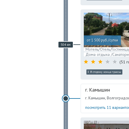
от 1 500 руб./сутки
504 км
Мотель/Отель/Гостиница
Дома отдыха /Санатори
(51 г
В сторону конца трассы
г. Камышин
г. Камышин, Волгоградск
посмотреть 11 вариант