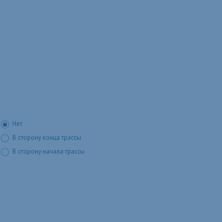
Нет
В сторону конца трассы
В сторону начала трассы