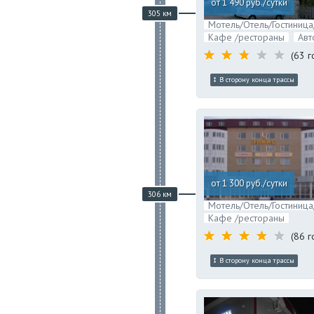
от 1 490 руб./сутки
305 км
Мотель/Отель/Гостиница
Кафе /рестораны
Авт
(63 г
В сторону конца трассы
от 1 300 руб./сутки
306 км
Мотель/Отель/Гостиница
Кафе /рестораны
(86 г
В сторону конца трассы