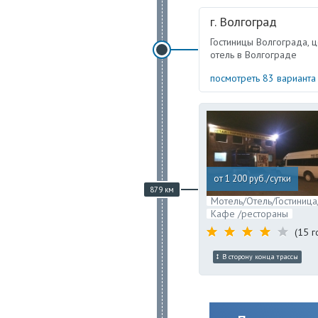
г. Волгоград
Гостиницы Волгограда, ц
отель в Волгограде
посмотреть 83 вариант
от 1 200 руб./сутки
879 км
Мотель/Отель/Гостиница
Кафе /рестораны
(15 г
В сторону конца трассы