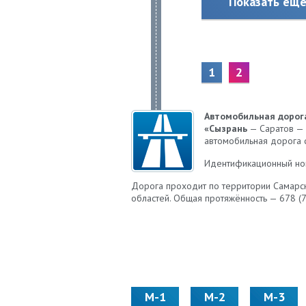
Показать ещ
1
2
Автомобильная дорог
«Сызрань
— Саратов — 
автомобильная дорога 
Идентификационный ном
Дорога проходит по территории Самарск
областей. Общая протяжённость — 678 (7
М-1
М-2
М-3