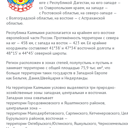
юге с Республикой Дагестан, на юго-западе —
со Ставропольским краем, на западе —
с Ростовской областью, на северо-западе —
с Волгоградской областью, на востоке — с Астраханской
областью.
Республика Калмыкия располагается на крайнем юго-востоке
европейской части России. Протяжённость территории с севера
на юг — 458 км, с запада на восток — 423 км. Её крайние
координаты составляют 41°38' и 47°34' восточной долготы и
48°15' и 44°45' северной широты.
Регион расположен в зонах степей, полупустынь и пустынь и
занимает территорию с общей площадью 75,9 тыс. км², что
больше территории таких государств в Западной Европе
как Бельгия, Дания,Швейцария и Нидерланды.
На территории Калмыкии условно выделяются три природно-
хозяйственные зоны: западная, центральная и восточная.
Западная зона охватывает
территории Городовиковского и Яшалтинского районов,
центральная зона —
территории Малодербетовского, Сарпинского, Кетченеровского, Цел
Бурульского районов, восточная —
территории Октябрьского,Юстинского, Яшкульского, Черноземельског