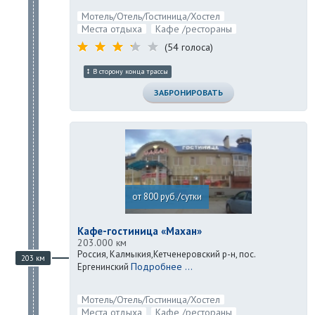
Мотель/Отель/Гостиница/Хостел
Места отдыха
Кафе /рестораны
(54 голоса)
В сторону конца трассы
ЗАБРОНИРОВАТЬ
от 800 руб./сутки
Кафе-гостиница «Махан»
203.000 км
Россия, Калмыкия,Кетченеровский р-н, пос.
203 км
Подробнее ...
Ергенинский
Мотель/Отель/Гостиница/Хостел
Места отдыха
Кафе /рестораны