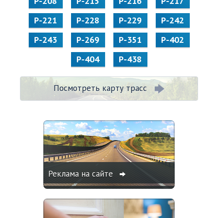
Р-208
Р-215
Р-216
Р-217
Р-221
Р-228
Р-229
Р-242
Р-243
Р-269
Р-351
Р-402
Р-404
Р-438
Посмотреть карту трасс
Реклама на сайте