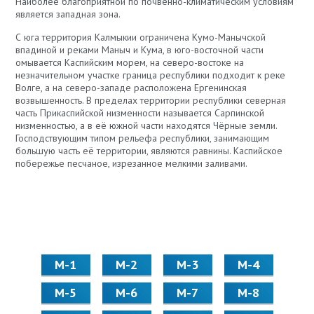
Наиболее благоприятной по почвенно-климатическим условиям
является западная зона.
С юга территория Калмыкии ограничена Кумо-Манычской
впадиной и реками Маныч и Кума, в юго-восточной части
омывается Каспийским морем, на северо-востоке на
незначительном участке граница республики подходит к реке
Волге, а на северо-западе расположена Ергенинская
возвышенность. В пределах территории республики северная
часть Прикаспийской низменности называется Сарпинской
низменностью, а в её южной части находятся Чёрные земли.
Господствующим типом рельефа республики, занимающим
большую часть её территории, являются равнины. Каспийское
побережье песчаное, изрезанное мелкими заливами.
М-1
М-2
М-3
М-4
М-5
М-6
М-7
М-8