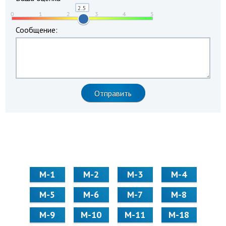
Сообщение:
М-1
М-2
М-3
М-4
М-5
М-6
М-7
М-8
М-9
М-10
М-11
М-18