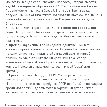
монастырь в виде средневековой крепости, которая высится
над Москвой-рекой, образован в 1398 году учеником Сергия
Радонежского - монахом Саввой. Это город Звенигород,
получивший имя от гигантского колокола на высокой звоннице. В
стенах обители стоит посетить храм Рождества Богородицы
1405 года.
Там же, в Звенигороде, находится
Успенский собор 1400
года
“На Городке” . Это скромный храм белого камня в старом
центре города. Знаковое место для любого православного
паломника.
Кремль Зарайский
, где находится единственный в МО
эталон оборонительного зодчества XVI века. Бастион возведен
по канонам истинно итальянской замковой архитектуры. В
локации вы увидите Никольский храм XVII века, собор
Усекновения Главы Иоанна Предтечи начала прошлого столетия,
корпуса Присутственных мест (сегодня музей “Зарайский
кремль”).
Пространство “Назад, в СССР”
. Музей расположен в
Звенигороде. Здесь хранятся артефакты прошлого страны.
Интересно, что сегодня атрибутика СССР необычайно популярна
среди молодежи. Сделать фото в окружении арт-объектов
недавних, ушедших в прошлое лет, желают все гости музея.
Путешествуйте по родной стране с удовольствием, удобством,