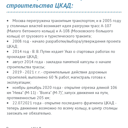
строительства ЦКАД:
Москва перегружена транзитным транспортом, и в 2005 году
у столичных властей возникает идея разгрузки трасс А-107
(Малого бетонного кольца) и А-108 (Московского большого
кольца) от грузового и туристического транзита;
2008 год - начало разработки/выбора/утверждения проекта
ЦКАД;
2014 год - В. В. Путин издает Указ о стартовых работах по
прокладке ЦКАД;
август 2014 года - закладка памятной капсулы о начале
строительства трассы;
2019 - 2021 г. г. - стремительные действия дорожных
строителей, выполнено 60 % работ, магистраль готова к
эксплуатации;
ноябрь-декабрь 2020 года - открытие отрезка длиной 106
км “Нева” (М-11) - “Волга” (М-7)”, запуск движения на пути,
протяженностью 205 км;
22.07.2021 года - открытие последнего фрагмента ЦКАД -
теперь движение возможно по всему кольцу, в центр столицы
заезжать не обязательно.