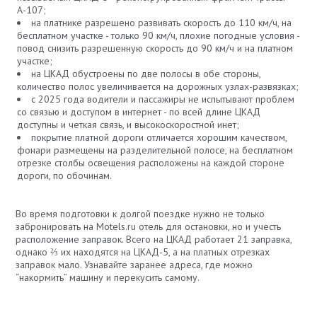
А-107;
на платнике разрешено развивать скорость до 110 км/ч, на
бесплатном участке - только 90 км/ч, плохие погодные условия -
повод снизить разрешенную скорость до 90 км/ч и на платном
участке;
на ЦКАД обустроены по две полосы в обе стороны,
количество полос увеличивается на дорожных узлах-развязках;
с 2025 года водители и пассажиры не испытывают проблем
со связью и доступом в интернет - по всей длине ЦКАД
доступны и четкая связь, и высокоскоростной инет;
покрытие платной дороги отличается хорошим качеством,
фонари размещены на разделительной полосе, на бесплатном
отрезке столбы освещения расположены на каждой стороне
дороги, по обочинам.
Во время подготовки к долгой поездке нужно не только
забронировать на Motels.ru отель для остановки, но и учесть
расположение заправок. Всего на ЦКАД работает 21 заправка,
однако ⅔ их находятся на ЦКАД-5, а на платных отрезках
заправок мало. Узнавайте заранее адреса, где можно
“накормить” машину и перекусить самому.