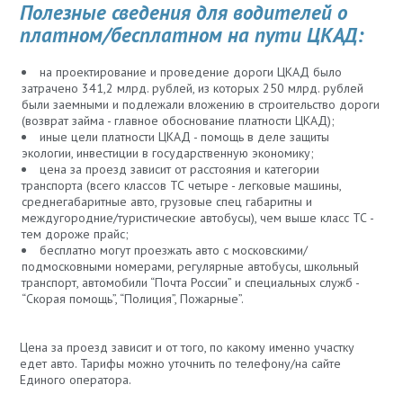
Полезные сведения для водителей о
платном/бесплатном на пути ЦКАД:
на проектирование и проведение дороги ЦКАД было
затрачено 341,2 млрд. рублей, из которых 250 млрд. рублей
были заемными и подлежали вложению в строительство дороги
(возврат займа - главное обоснование платности ЦКАД);
иные цели платности ЦКАД - помощь в деле защиты
экологии, инвестиции в государственную экономику;
цена за проезд зависит от расстояния и категории
транспорта (всего классов ТС четыре - легковые машины,
среднегабаритные авто, грузовые спец габаритны и
междугородние/туристические автобусы), чем выше класс ТС -
тем дороже прайс;
бесплатно могут проезжать авто с московскими/
подмосковными номерами, регулярные автобусы, школьный
транспорт, автомобили “Почта России” и специальных служб -
“Скорая помощь”, “Полиция”, Пожарные”.
Цена за проезд зависит и от того, по какому именно участку
едет авто. Тарифы можно уточнить по телефону/на сайте
Единого оператора.