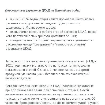
Перспективы улучшения ЦКАД на ближайшие годы:
в 2025-2026 годах будет начата прокладка шести новых
развязок - это фрагменты съездов с Дмитровского,
Щелковского, Фряновского шоссе;
планируется ввести в работу второй комплекс ЦКАД, после
чего протяженность маршрута достигнет 530 км;
ожидается, что “traffic jam” сократятся, также уменьшится
расстояние между “северными” и “северо-восточными”
развязками ЦКАД.
Туристы, которые во время путешествие оказались на ЦКАД, в
2021 году писали в отзывах, что на трассе нет ни кафе, ни
магазинов, ни отелей. Однако, отменное качество дороги,
продуманную навигацию и безопасность отмечал каждый
первый водитель.
Сегодня история изменилась. На ЦКАД появились некоторые
придорожные заведения для остановки и отдыха. А если
воспользоваться указателем на съезд и немного отъехать от
трассы, то можно отлично устроиться в недорогом мотеле. Об
условиях бронирования/оплаты, прайс на номера удобно узнать