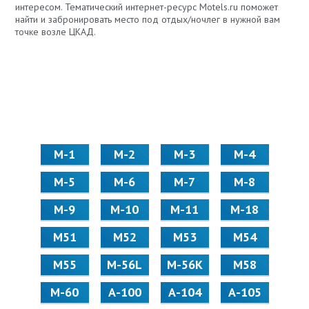
интересом. Тематический интернет-ресурс Motels.ru поможет
найти и забронировать место под отдых/ночлег в нужной вам
точке возле ЦКАД.
М-1
М-2
М-3
М-4
М-5
М-6
М-7
М-8
М-9
М-10
М-11
М-18
М51
М52
М53
М54
М55
M-56L
M-56K
М58
M-60
А-100
А-104
А-105