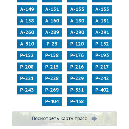
А-149
А-151
А-153
А-155
А-158
А-160
А-180
А-181
А-260
А-289
А-290
А-291
А-310
Р-23
Р-120
Р-132
Р-152
Р-158
Р-176
Р-193
Р-208
Р-215
Р-216
Р-217
Р-221
Р-228
Р-229
Р-242
Р-243
Р-269
Р-351
Р-402
Р-404
Р-438
Посмотреть карту трасс