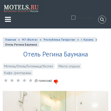
Главная
М7 «Волга»
Республика Татарстан
г. Казань
Отель Регина Баумана
Отель Регина Баумана
Мотель/Отель/Гостиница/Хостел
Места отдыха
Кафе /рестораны
(0 голосов)