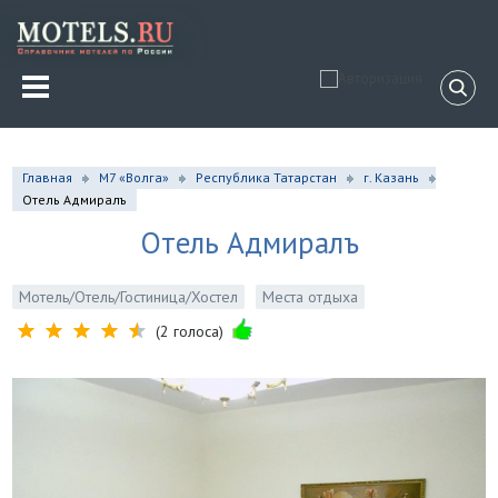
Главная
М7 «Волга»
Республика Татарстан
г. Казань
Отель Адмиралъ
Отель Адмиралъ
Мотель/Отель/Гостиница/Хостел
Места отдыха
(2 голоса)