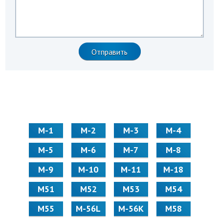
М-1
М-2
М-3
М-4
М-5
М-6
М-7
М-8
М-9
М-10
М-11
М-18
М51
М52
М53
М54
М55
M-56L
M-56K
М58