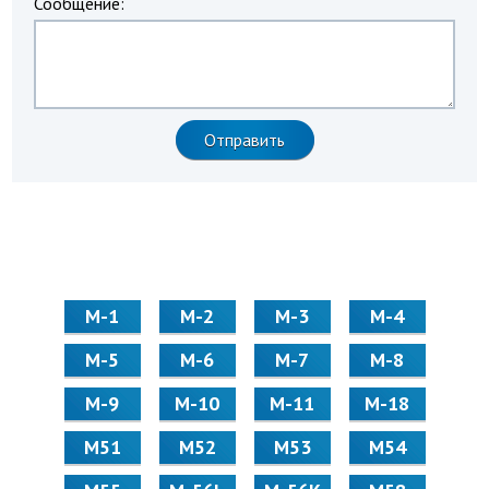
Сообщение:
М-1
М-2
М-3
М-4
М-5
М-6
М-7
М-8
М-9
М-10
М-11
М-18
М51
М52
М53
М54