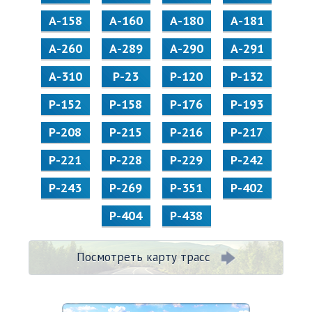
А-158
А-160
А-180
А-181
А-260
А-289
А-290
А-291
А-310
Р-23
Р-120
Р-132
Р-152
Р-158
Р-176
Р-193
Р-208
Р-215
Р-216
Р-217
Р-221
Р-228
Р-229
Р-242
Р-243
Р-269
Р-351
Р-402
Р-404
Р-438
Посмотреть карту трасс