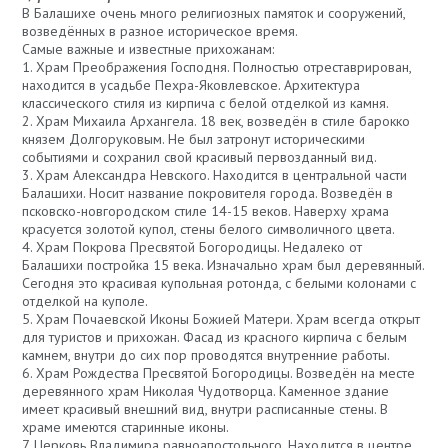
В Балашихе очень много религиозных памяток и сооружений,
возведённых в разное историческое время.
Самые важные и известные прихожанам:
1. Храм Преображения Господня. Полностью отреставрирован,
находится в усадьбе Пехра-Яковлевское. Архитектура
классического стиля из кирпича с белой отделкой из камня.
2. Храм Михаила Архангела. 18 век, возведён в стиле барокко
князем Долгоруковым. Не был затронут историческими
событиями и сохранил свой красивый первозданный вид.
3. Храм Александра Невского. Находится в центральной части
Балашихи. Носит название покровителя города. Возведён в
псковско-новгородском стиле 14-15 веков. Наверху храма
красуется золотой купол, стены белого символичного цвета.
4. Храм Покрова Пресвятой Богородицы. Недалеко от
Балашихи постройка 15 века. Изначально храм был деревянный.
Сегодня это красивая купольная ротонда, с белыми колонами с
отделкой на куполе.
5. Храм Почаевской Иконы Божией Матери. Храм всегда открыт
для туристов и прихожан. Фасад из красного кирпича с белым
камнем, внутри до сих пор проводятся внутренние работы.
6. Храм Рождества Пресвятой Богородицы. Возведён на месте
деревянного храм Николая Чудотворца. Каменное здание
имеет красивый внешний вид, внутри расписанные стены. В
храме имеются старинные иконы.
7. Церковь Владимира равноапостольного. Находится в центре