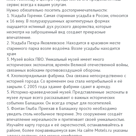
сервис всегда к вашим услугам.
Нужно обязательно посетить достопримечательности:
1. Усадьба Горенки. Самая старинная усадьба в России, относится
к 16 веку. В полуразрушенных архитектурных формах
ощущается истинный дух русского дворянства, которые
несмотря на заброшенный вид создают прекрасные
впечатление.
2. Усадьба Пехра-Яковлевское. Находится в красивом месте
старинного парка возле водоёма. Возле усадьбы находится
храм
3. Музей войск ПВО. Уникальный музей имеет много
исторических экспонатов, времён Великой отечественной войны,
связанных войсками противовоздушной обороны.
4. Хлопкопрядильная фабрика. Она связана непосредственно с
историей города. Со временем она стала неприбыльной и её
закрыли. С 2005 года здание фабрики сдают в аренду.
5. Историко-краеведческий музей. Представленные экспонаты в
музее лучше всего рассказывают о важных исторических
событиях Балашихи. Он всегда открыт для посетителей.
5. Фонтан Глыба. Приехав в Балашиху просто необходимо
увидеть столь необычное творение. Это сооружение создаёт
впечатление нереальности и притягивает своей уникальностью.
Изучайте карту города и её окрестностей, останавливайтесь в
районе, более понравившемуся вам. На сайте Motels.ru указаны
адреса гостиниц, где можно комфортно.