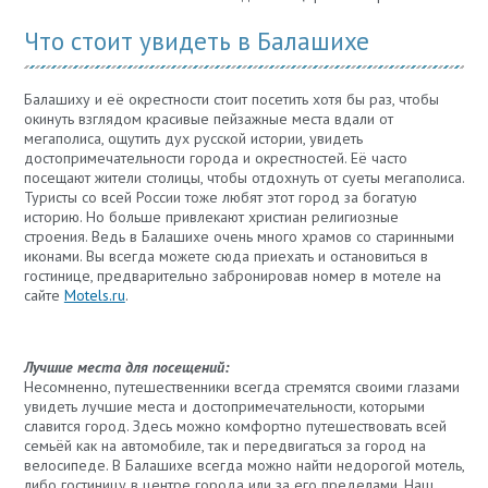
Что стоит увидеть в Балашихе
Балашиху и её окрестности стоит посетить хотя бы раз, чтобы
окинуть взглядом красивые пейзажные места вдали от
мегаполиса, ощутить дух русской истории, увидеть
достопримечательности города и окрестностей. Её часто
посещают жители столицы, чтобы отдохнуть от суеты мегаполиса.
Туристы со всей России тоже любят этот город за богатую
историю. Но больше привлекают христиан религиозные
строения. Ведь в Балашихе очень много храмов со старинными
иконами. Вы всегда можете сюда приехать и остановиться в
гостинице, предварительно забронировав номер в мотеле на
сайте
Motels.ru
.
Лучшие места для посещений:
Несомненно, путешественники всегда стремятся своими глазами
увидеть лучшие места и достопримечательности, которыми
славится город. Здесь можно комфортно путешествовать всей
семьёй как на автомобиле, так и передвигаться за город на
велосипеде. В Балашихе всегда можно найти недорогой мотель,
либо гостиницу в центре города или за его пределами. Наш