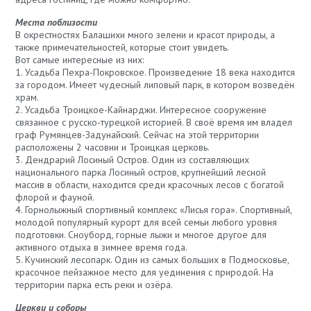
Места поблизости
В окрестностях Балашихи много зелени и красот природы, а
также примечательностей, которые стоит увидеть.
Вот самые интересные из них:
1. Усадьба Пехра-Покровское. Произведение 18 века находится
за городом. Имеет чудесный липовый парк, в котором возведён
храм.
2. Усадьба Троицкое-Кайнарджи. Интересное сооружение
связанное с русско-турецкой историей. В своё время им владел
граф Румянцев-Задунайский. Сейчас на этой территории
расположены 2 часовни и Троицкая церковь.
3. Дендрарий Лосиный Остров. Один из составляющих
национального парка Лосиный остров, крупнейший лесной
массив в области, находится среди красочных лесов с богатой
флорой и фауной.
4. Горнолыжный спортивный комплекс «Лисья гора». Спортивный,
молодой популярный курорт для всей семьи любого уровня
подготовки. Сноуборд, горные лыжи и многое другое для
активного отдыха в зимнее время года.
5. Кучинский лесопарк. Один из самых больших в Подмосковье,
красочное пейзажное место для уединения с природой. На
территории парка есть реки и озёра.
Церкви и соборы