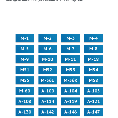
поездом либо общественным транспортом.
М-1
М-2
М-3
М-4
М-5
М-6
М-7
М-8
М-9
М-10
М-11
М-18
М51
М52
М53
М54
М55
M-56L
M-56K
М58
M-60
А-100
А-104
А-105
А-108
А-114
А-119
А-121
А-130
А-142
А-146
А-147