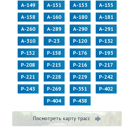
А-149
А-151
А-153
А-155
А-158
А-160
А-180
А-181
А-260
А-289
А-290
А-291
А-310
Р-23
Р-120
Р-132
Р-152
Р-158
Р-176
Р-193
Р-208
Р-215
Р-216
Р-217
Р-221
Р-228
Р-229
Р-242
Р-243
Р-269
Р-351
Р-402
Р-404
Р-438
Посмотреть карту трасс