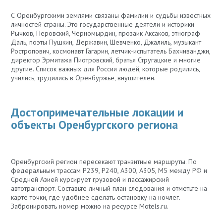
С Оренбургскими землями связаны фамилии и судьбы известных
личностей страны. Это государственные деятели и историки
Рычков, Перовский, Черномырдин, прозаик Аксаков, этнограф
Даль, поэты Пушкин, Державин, Шевченко, Джалиль, музыкант
Ростропович, космонавт Гагарин, летчик-испытатель Бахчиванджи,
директор Эрмитажа Пиотровский, братья Стругацкие и многие
другие. Список важных для России людей, которые родились,
учились, трудились в Оренбуржье, внушителен.
Достопримечательные локации и
объекты Оренбургского региона
Оренбургский регион пересекают транзитные маршруты. По
федеральным трассам Р239, Р240, А300, А305, М5 между РФ и
Средней Азией курсирует грузовой и пассажирский
автотранспорт. Составьте личный план следования и отметьте на
карте точки, где удобнее сделать остановку на ночлег.
Забронировать номер можно на ресурсе Motels.ru.