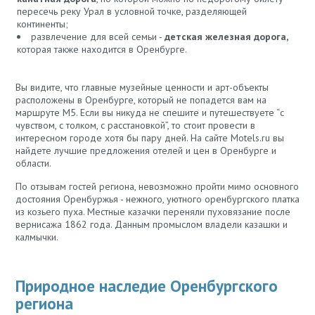
пересечь реку Урал в условной точке, разделяющей
континенты;
развлечение для всей семьи -
детская железная дорога,
которая также находится в Оренбурге.
Вы видите, что главные музейные ценности и арт-объекты
расположены в Оренбурге, который не попадется вам на
маршруте М5. Если вы никуда не спешите и путешествуете “с
чувством, с толком, с расстановкой”, то стоит провести в
интересном городе хотя бы пару дней. На сайте Motels.ru вы
найдете лучшие предложения отелей и цен в Оренбурге и
области.
По отзывам гостей региона, невозможно пройти мимо основного
достояния Оренбуржья - нежного, уютного оренбургского платка
из козьего пуха. Местные казачки переняли пуховязание после
вернисажа 1862 года. Данным промыслом владели казашки и
калмычки.
Природное наследие Оренбургского
региона