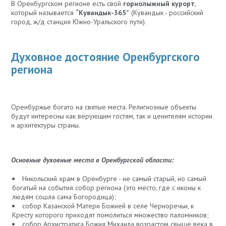
В Оренбургском регионе есть свой
горнолыжный курорт
,
который называется
“Кувандык-365”
(Кувандык - российский
город, ж/д станция Южно-Уральского пути).
Духовное достояние Оренбургского
региона
Оренбуржье богато на святые места. Религиозные объекты
будут интересны как верующим гостям, так и ценителям истории
и архитектуры страны.
Основные духовные места в Оренбургской области:
Никольский храм в Оренбурге - не самый старый, но самый
богатый на события собор региона (это место, где с иконы к
людям сошла сама Богородица);
собор Казанской Матери Божией в селе Черноречьи, к
Кресту которого приходят помолиться множество паломников;
собор Архистратига Божия Михаила возрастом свыше века в