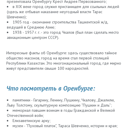
презентовала Оренбургу Крест Андрея Первозванного;
в XIX веке город служил пристанищем для ссыльных людей
(здесь же отбывал наказание неугодный власти Тарас
Шевченко);
1905 год - окончание строительства Ташкентской ж/д,
ведущей в Среднюю Азию;
1938 - 1957 г. г. - это город Чкалов (был план сделать место
авиационным центром СССР).
Интересные факты об Оренбурге: здесь существовало тайное
общество масонов, город на время стал первой столицей
Республики Казахстан. Это многонациональный город, где мирно
живут представители свыше 100 народностей.
Что посмотреть в Оренбурге:
памятники - Гагарину, Ленину, Пушкину, Чкалову, Джалилю,
Льву Толстому, скульптурную композицию “Пушкин и Даль”;
мемориал павшим воинам в годы Гражданской и Великой
Отечественной войн;
Елизаветинскую арку;
музеи - “Пуховый платок”, Тараса Шевченко, истории и края;