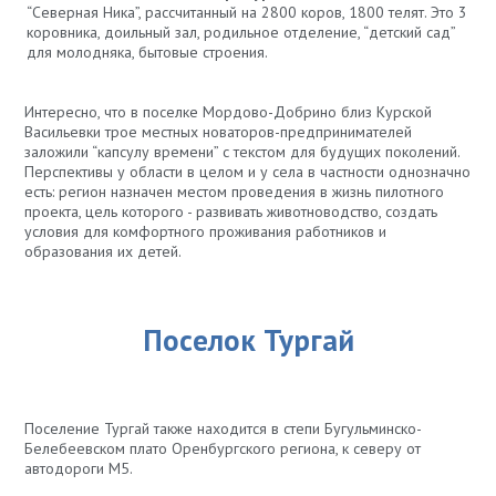
“Северная Ника”, рассчитанный на 2800 коров, 1800 телят. Это 3
коровника, доильный зал, родильное отделение, “детский сад”
для молодняка, бытовые строения.
Интересно, что в поселке Мордово-Добрино близ Курской
Васильевки трое местных новаторов-предпринимателей
заложили “капсулу времени” с текстом для будущих поколений.
Перспективы у области в целом и у села в частности однозначно
есть: регион назначен местом проведения в жизнь пилотного
проекта, цель которого - развивать животноводство, создать
условия для комфортного проживания работников и
образования их детей.
Поселок Тургай
Поселение Тургай также находится в степи Бугульминско-
Белебеевском плато Оренбургского региона, к северу от
автодороги М5.