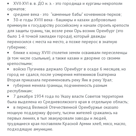
XVII-XVI в. в. ДО н. э. - это городища и курганы-некрополи
сарматов;
средние века - это “каменные бабы” кочевников-тюрков;
30-е годы XVIII века - башкиры и казахи добровольно
примкнули к государству российскому и начали строить крепости
для защиты границ, так, возле реки Орь возник Оренбург (это
было 1-й точкой закладки города), который дважды
переносился с места на место, а позже перерос в знатную
губернию;
ближе к концу XVIII столетия земли осваивали переселенцы
(в том числе ссыльные), а также казаки и дворяне со своими
крепостными;
войско Пугачева держало Оренбург в осаде 6 месяцев, но
город не сдался, после усмирения мятежников Екатерина
Вторая приказала переименовать реку Яик в реку Урал;
губерния меняла границы, подчиненность разным
республикам;
7 декабря 1934 года по Указу власти Советов территория
была выделена из Средневолжского края в отдельную область;
в период Великой Отечественной Оренбуржье оказало
мощную поддержку фронту, тысячи жителей сражались на
первых линиях, в тыл эвакуировали заводы и людей,
трудящиеся края поставляли Красной Армии хлеб, мясо, масло,
подходящую амуницию.