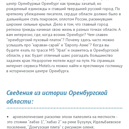
центр Оренбуржья Оренбург как трижды зачатый, но
рожденный единожды и ставший твердыней русский город. По
крепкому убеждению писателя, сердце области должно было в
дальнейшем стать покровом, оплотом России, раскинувшим
широкие сильные крылья. Дело в том, что главный город
региона трижды начинал свою жизнь в разных точках области. А
вам интересно, где, когда возник Оренбург? Чем славен
“оренбургский пуховый платок”? Почему здесь часто можно
услышать про “караван-сарай” и “Европу-Азию”? Когда вы
будете ехать по трассе М5 “Урал” и окажетесь в Оренбургской
области, у вас будет отличный шанс разгадать большинство
задачек края. Недорогие мотели ждут на пути. На страницах
интернет-сервиса Motels.ru можно найти и престижную гостиницу
в историческом центре Оренбурга.
Сведения из истории Оренбургской
области:
археологические раскопки эпохи палеолита на местности -
это стоянки “лабаз 1”, “лабаз 2” на реке Бузулук, Идельбаевское
поселение, “Донгузская плита” с рисунком оленя;