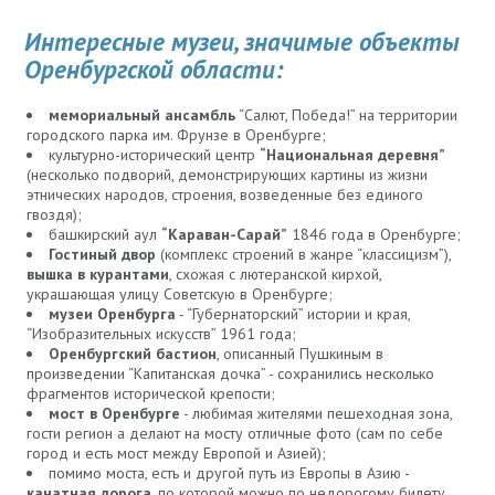
Интересные музеи, значимые объекты
Оренбургской области:
мемориальный ансамбль
“Салют, Победа!” на территории
городского парка им. Фрунзе в Оренбурге;
культурно-исторический центр
“Национальная деревня”
(несколько подворий, демонстрирующих картины из жизни
этнических народов, строения, возведенные без единого
гвоздя);
башкирский аул
“Караван-Сарай”
1846 года в Оренбурге;
Гостиный двор
(комплекс строений в жанре “классицизм”),
вышка в курантами
, схожая с лютеранской кирхой,
украшающая улицу Советскую в Оренбурге;
музеи Оренбурга
- “Губернаторский” истории и края,
“Изобразительных искусств” 1961 года;
Оренбургский бастион
, описанный Пушкиным в
произведении “Капитанская дочка” - сохранились несколько
фрагментов исторической крепости;
мост в Оренбурге
- любимая жителями пешеходная зона,
гости регион а делают на мосту отличные фото (сам по себе
город и есть мост между Европой и Азией);
помимо моста, есть и другой путь из Европы в Азию -
канатная дорога
, по которой можно по недорогому билету