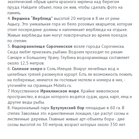
экзотический обрыв цвета красного кирпича над берегом
пруда. Найдите объект, пока он жив, чтобы сделать фото на
память.
Вершина “Верблюд”
высотой 20 метров в 8 км от реки
Ащысу. Это уникальная гора из бело розовых кварцитов, которая
стоит посередине долины и напоминает верблюда на отдыхе.
Живые верблюды вам могут повстречаться во время поездок
по степям.
Водохранилище Сорочинское
возле города Сорочинска.
Сюда любят приезжать рыбаки. Водоем проходит по рекам
Самаре и Большому Урану. Глубина водохранилища составляет
около 12,5 метров.
Соленое озеро
в Соль-Илецке. Вокруг лечебных вод и
целебных грязей раскинулся курорт. Есть ли возможность пожить
на побережье, имеются ли гостевые мотели и номера в них, -
уточняйте на страницах Motels.ru.
Искусственное
Ириклинское море
. Крайне живописное
пространство, в водах которого водятся судак, щука, карп, лещ и
другие виды рыбы.
Национальный парк
Бузулукский бор
площадью в 60 га. В
степях Заволжья это единственная локация, где растут сосны и
лиственные деревья. Главные живые арт-объекты бора - две
сосны высотой по 30 метров, возраст которых около 350 лет.