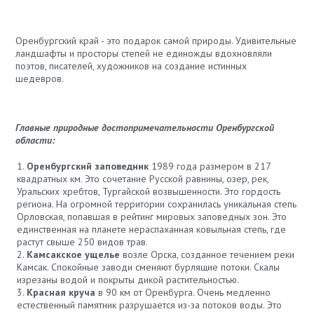
Оренбургский край - это подарок самой природы. Удивительные
ландшафты и просторы степей не единожды вдохновляли
поэтов, писателей, художников на создание истинных
шедевров.
Главные природные достопримечательности Оренбургской
области:
Оренбургский заповедник
1989 года размером в 217
квадратных км. Это сочетание Русской равнины, озер, рек,
Уральских хребтов, Тургайской возвышенности. Это гордость
региона. На огромной территории сохранилась уникальная степь
Орловская, попавшая в рейтинг мировых заповедных зон. Это
единственная на планете нераспаханная ковыльная степь, где
растут свыше 250 видов трав.
Камсакское ущелье
возле Орска, созданное течением реки
Камсак. Спокойные заводи сменяют бурлящие потоки. Скалы
изрезаны водой и покрыты дикой растительностью.
Красная круча
в 90 км от Оренбурга. Очень медленно
естественный памятник разрушается из-за потоков воды. Это