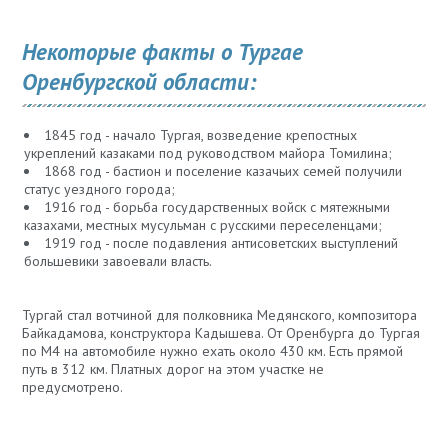
Некоторые факты о Тургае
Оренбургской области:
1845 год - начало Тургая, возведение крепостных
укреплений казаками под руководством майора Томилина;
1868 год - бастион и поселение казачьих семей получили
статус уездного города;
1916 год - борьба государственных войск с мятежными
казахами, местных мусульман с русскими переселенцами;
1919 год - после подавления антисоветских выступлений
большевики завоевали власть.
Тургай стал вотчиной для полковника Медянского, композитора
Байкадамова, конструктора Кадышева. От Оренбурга до Тургая
по М4 на автомобиле нужно ехать около 430 км. Есть прямой
путь в 312 км. Платных дорог на этом участке не
предусмотрено.