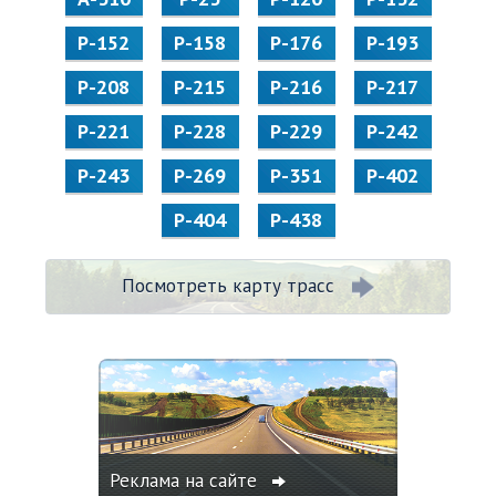
Р-152
Р-158
Р-176
Р-193
Р-208
Р-215
Р-216
Р-217
Р-221
Р-228
Р-229
Р-242
Р-243
Р-269
Р-351
Р-402
Р-404
Р-438
Посмотреть карту трасс
Реклама на сайте