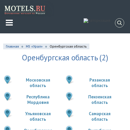
Главная
М5 «Урал»
Оренбургская область
Оренбургская область
(2)
Московская
Рязанская
область
область
Республика
Пензенская
Мордовия
область
Ульяновская
Самарская
область
область