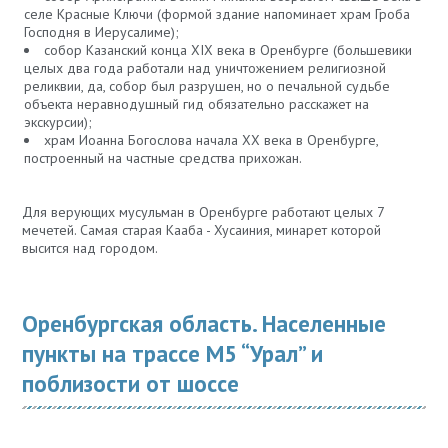
селе Красные Ключи (формой здание напоминает храм Гроба
Господня в Иерусалиме);
собор Казанский конца XIX века в Оренбурге (большевики
целых два года работали над уничтожением религиозной
реликвии, да, собор был разрушен, но о печальной судьбе
объекта неравнодушный гид обязательно расскажет на
экскурсии);
храм Иоанна Богослова начала XX века в Оренбурге,
построенный на частные средства прихожан.
Для верующих мусульман в Оренбурге работают целых 7
мечетей. Самая старая Кааба - Хусаиния, минарет которой
высится над городом.
Оренбургская область. Населенные
пункты на трассе М5 “Урал” и
поблизости от шоссе