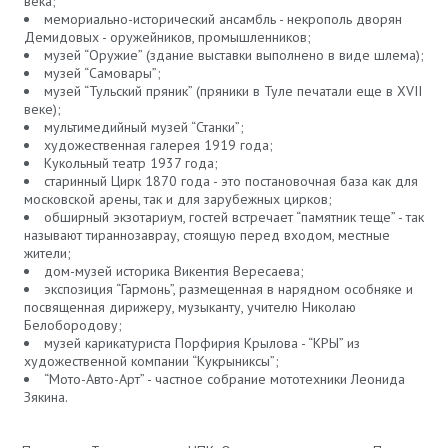
века;
мемориально-исторический ансамбль - некрополь дворян
Демидовых - оружейников, промышленников;
музей “Оружие” (здание выставки выполнено в виде шлема);
музей “Самовары”;
музей “Тульский пряник” (пряники в Туле печатали еще в XVII
веке);
мультимедийный музей “Станки”;
художественная галерея 1919 года;
Кукольный театр 1937 года;
старинный Цирк 1870 года - это постановочная база как для
московской арены, так и для зарубежных цирков;
обширный экзотариум, гостей встречает “памятник теще” - так
называют тираннозаврау, стоящую перед входом, местные
жители;
дом-музей историка Викентия Вересаева;
экспозиция “Гармонь”, размещенная в нарядном особняке и
посвященная дирижеру, музыканту, учителю Николаю
Белобородову;
музей карикатуриста Порфирия Крылова - “КРЫ” из
художественной компании “Кукрыниксы”;
“Мото-Авто-Арт” - частное собрание мототехники Леонида
Зякина.