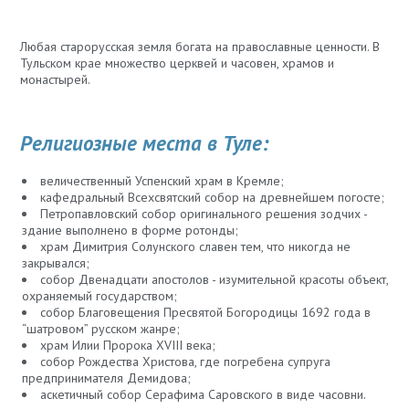
Любая старорусская земля богата на православные ценности. В
Тульском крае множество церквей и часовен, храмов и
монастырей.
Религиозные места в Туле:
величественный Успенский храм в Кремле;
кафедральный Всехсвятский собор на древнейшем погосте;
Петропавловский собор оригинального решения зодчих -
здание выполнено в форме ротонды;
храм Димитрия Солунского славен тем, что никогда не
закрывался;
собор Двенадцати апостолов - изумительной красоты объект,
охраняемый государством;
собор Благовещения Пресвятой Богородицы 1692 года в
“шатровом” русском жанре;
храм Илии Пророка XVIII века;
собор Рождества Христова, где погребена супруга
предпринимателя Демидова;
аскетичный собор Серафима Саровского в виде часовни.