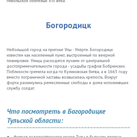
Никольской обителью XIII века.
Богородицк
Небольшой город на притоке Упы - Упёрте. Богородицк
известен как населенный пункт, выстроенный по веерной
планировке. Улицы расходятся лучами от центральной
достопримечательности города - усадьбы графов Бобринских.
Поблизости гремела когда-то Куликовская битва, а в 1663 году
вместо пограничной заставы возвысилась крепость. Вокруг
форта раскинулись ремесленные слободы и дома исполнивших
службу солдат.
Что посмотреть в Богородицке
Тульской области:
филиал художественного музея Тулы в бывшем дворце