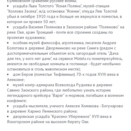
Куликовском сражении русские воины;
усадьба Льва Толстого “Ясная Поляна”, музей-станция
“Козлова Засека”, ж/д остановка “Ясенки”, откуда Лев Толстой
убыл в октябре 1910 года и больше не вернулся в поместье, в
котором он провел 50 лет;
усадьба Василия Поленова в Заокском районе “Поленово” на
реке Оке, храм Троицкий - почти все строения созданы по
проектам художника;
особняк-музей философа, агротехника, писателя Андрея
Болотова в деревне Дворяниново на реке Скнига (рядом с
достопримечательным объектом есть загородый отель “Дача
для тех, у кого нет дачи”, на сервисе Motels.ru поинтересуйтесь,
имеются ли свободные комнаты в гостинице - будет необычно
остановиться в столь живописном месте);
дом Беров (поместье Тюфякиных) 70-х годов XVIII века в
Алексине;
музей контр-адмирала Всеволода Руднева в деревне
Савино Заокского района, где любопытно узнать историю
легендарного крейсера “Варяг” и моряков, погибших в военном
конфликте;
усадьба мыслителя, ученого Алексея Хомякова - Богучарово
в деревне Харино Ленинского района;
дворянская усадьба “Красино-Убережное” XVII века в
Ясногорском районе на высоком берегу Оки.