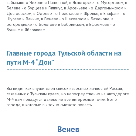
забывают о Чехове и Пашенной, в Ясногорске - о Мусоргском, в
Белеве - о Бурцеве и Гиппиус, в Арсеньеве - о Даргомыжском и
Достоевском, в Одоеве - о Полетаеве и Шренке, в Епифани - о
Щусеве и Ванине, в Веневе - о Шаховском и Баженове, в
Богородицке - о Болотове и Бобринском, в Ефремове - о
Бунине и Яблочкове.
Главные города Тульской области на
пути М-4 “Дон”
Вы видит, как внушителен список известных личностей России,
связанных с Тульским краем, но непосредственно на автодороге
М-4 вам попадутся далеко не все интересные точки. Вот 3
города, в которые вы точно сможете попасть.
Венев