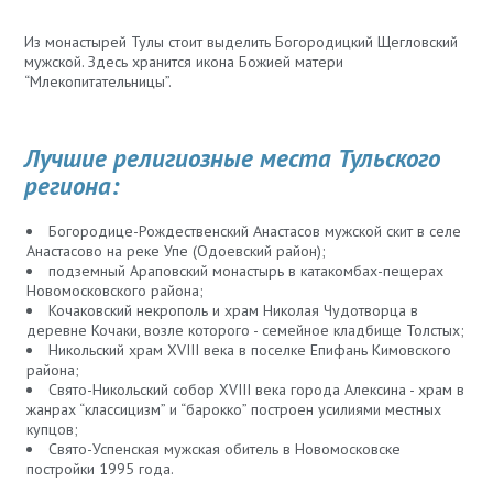
Из монастырей Тулы стоит выделить Богородицкий Щегловский
мужской. Здесь хранится икона Божией матери
“Млекопитательницы”.
Лучшие религиозные места Тульского
региона:
Богородице-Рождественский Анастасов мужской скит в селе
Анастасово на реке Упе (Одоевский район);
подземный Араповский монастырь в катакомбах-пещерах
Новомосковского района;
Кочаковский некрополь и храм Николая Чудотворца в
деревне Кочаки, возле которого - семейное кладбище Толстых;
Никольский храм XVIII века в поселке Епифань Кимовского
района;
Свято-Никольский собор XVIII века города Алексина - храм в
жанрах “классицизм” и “барокко” построен усилиями местных
купцов;
Свято-Успенская мужская обитель в Новомосковске
постройки 1995 года.