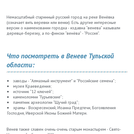
Немасштабный старинный русский город на реке Венёвка
(означает вить веревки или венки). Есть другие интересные
версии о наименовании городка - издавна “венева” называли
деревце-березку, а по-фински “венёва” - “Россия”.
Что посмотреть в Веневе Тульской
области:
заводы - “Алмазный инструмент” и “Российские семена”;
музея Краеведения;
источник “12 ключей”;
каменоломни “Гурьевские”;
памятник археологии “Щучий град”;
храмы - Воскресенский, Иоанна Предтечи, Богоявления
Господня, Иверской Иконы Божией Матери.
Венев также славен очень-очень старым монастырем - Свято-