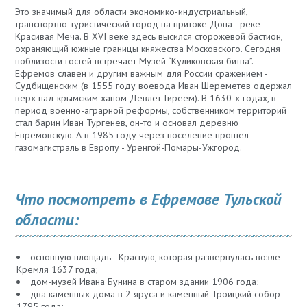
Это значимый для области экономико-индустриальный,
транспортно-туристический город на притоке Дона - реке
Красивая Меча. В XVI веке здесь высился сторожевой бастион,
охраняющий южные границы княжества Московского. Сегодня
поблизости гостей встречает Музей “Куликовская битва”.
Ефремов славен и другим важным для России сражением -
Судбищенским (в 1555 году воевода Иван Шереметев одержал
верх над крымским ханом Девлет-Гиреем). В 1630-х годах, в
период военно-аграрной реформы, собственником территорий
стал барин Иван Тургенев, он-то и основал деревню
Евремовскую. А в 1985 году через поселение прошел
газомагистраль в Европу - Уренгой-Помары-Ужгород.
Что посмотреть в Ефремове Тульской
области:
основную площадь - Красную, которая развернулась возле
Кремля 1637 года;
дом-музей Ивана Бунина в старом здании 1906 года;
два каменных дома в 2 яруса и каменный Троицкий собор
1795 года;