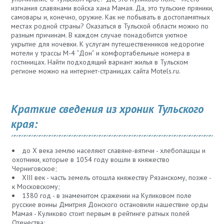
изгнания славянами войска хана Мамая. Да, это тульские пряники,
самовары и, конечно, оружие. Как не побывать в достопамятных
местах родной страны? Оказаться в Тульской области можно по
разным причинам. В каждом случае понадобится уютное
укрытие для ночевки. К услугам путешественников недорогие
мотели у трассы М-4 “Дон” и комфортабельные номера в
гостиницах. Найти подходящий вариант жилья в Тульском
регионе можно на интернет-страницах сайта Motels.ru.
Краткие сведения из хроник Тульского
края:
до X века землю населяют славяне-вятичи - хлебопашцы и
охотники, которые в 1054 году вошли в княжество
Черниговское;
XIII век - часть земель отошла княжеству Рязанскому, позже -
к Московскому;
1380 год - в знаменитом сражении на Куликовом поле
русские воины Дмитрия Донского остановили нашествие орды
Мамая - Куликово стоит первым в рейтинге ратных полей
Отечества;