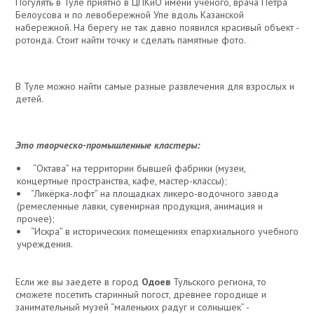
Погулять в Туле приятно в ЦПКиО имени ученого, врача Петра
Белоусова и по левобережной Упе вдоль Казанской
набережной. На берегу не так давно появился красивый объект -
ротонда. Стоит найти точку и сделать памятные фото.
В Туле можно найти самые разные развлечения для взрослых и
детей.
Это творческо-промышленные кластеры:
“Октава” на территории бывшей фабрики (музеи,
концертные пространства, кафе, мастер-классы);
“Ликёрка-лофт” на площадках ликеро-водочного завода
(ремесленные лавки, сувенирная продукция, анимация и
прочее);
“Искра” в исторических помещениях епархиального учебного
учреждения.
Если же вы заедете в город
Одоев
Тульского региона, то
сможете посетить старинный погост, древнее городище и
занимательный музей “маленьких радуг и солнышек” -