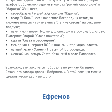
графов Бобринских - здании в жанрах “ранний классицизм” и
“барокко” XVIII века;
своеобразный музей ж/д станции “Жданка”;
театр “У Гаши” - если навестите Богородицк летом, то
сможете попасть на знаменитые “Летние сезоны” на открытом
воздухе;
памятники - поэту Пушкину, философу и агроному Болотову,
Екатерине Второй, “Слава шахтерам”;
курган “Слава и Бессмертие”;
мемориалы - героям ВОВ и воинам-интернационалистам;
лучший храм - Успения Пресвятой Богородицы,
женский монастырь Свято-Казанский в селе Папоротка.
Возможно, вам захочется побродить по руинам бывшего
Сахарного завода дворян Бобринских. В этой локации можно
сделать нестандартные фото.
Ефремов