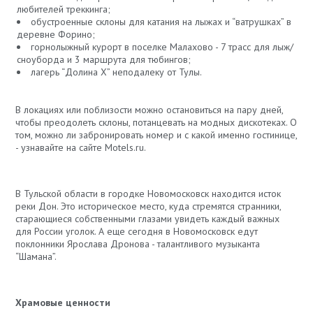
любителей треккинга;
обустроенные склоны для катания на лыжах и “ватрушках” в
деревне Форино;
горнолыжный курорт в поселке Малахово - 7 трасс для лыж/
сноуборда и 3 маршрута для тюбингов;
лагерь “Долина X” неподалеку от Тулы.
В локациях или поблизости можно остановиться на пару дней,
чтобы преодолеть склоны, потанцевать на модных дискотеках. О
том, можно ли забронировать номер и с какой именно гостинице,
- узнавайте на сайте Motels.ru.
В Тульской области в городке Новомосковск находится исток
реки Дон. Это историческое место, куда стремятся странники,
старающиеся собственными глазами увидеть каждый важных
для России уголок. А еще сегодня в Новомосковск едут
поклонники Ярослава Дронова - талантливого музыканта
“Шамана”.
Храмовые ценности