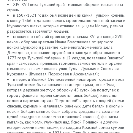
XIV- XVII века Тульский край - мощная оборонительная зона
страны
в 1507-1521 годах был возведен из камня Тульский кремль,
к концу 1566 года закончилось строительство Большой засеки и
Муравского шляха, которые отлично защищали Москву, регион
разрастается, заселяется людьми;
множество событий происходит с начала XVI до конца XVIII
веков - оборона крестьян Ивана Болотникова от царского
войска Шуйского и развитие кузнечного/доменного дела
Демидовых, основание оружейного завода и образование в
1777 году Тульской губернии в 12 уездов, появление “визиток”
края - самоваров, пряников, гармоник, замков-петель и оружия
(символичны наименования улиц Тулы - Дульная и Ствольная,
Курковая и Штыковая, Пороховая и Арсенальная);
в период Великой Отечественной некоторые города и веси
Тульской земли были захвачены гитлеровцами, но не Тула,
которая держала жесткую оборону 45 суток (на подступах к
городу фашисты теряли самолеты, танки, бойцов), известны
подвиги партизан отряда “Передовой” и простых людей (семьи
спасали, кормили и излечивали раненых, дети бегали в окопы и
носили бойцам кипяток, были собраны средства на создание
целой эскадрильи самолетов и танковой колонны), фашисты
пытались, как могли, глумиться над Ясной Поляной и другими
историческими памятниками, но солдаты Красной армии сумели
сохранить достояние - в 1976 году Туле был присвоен статус