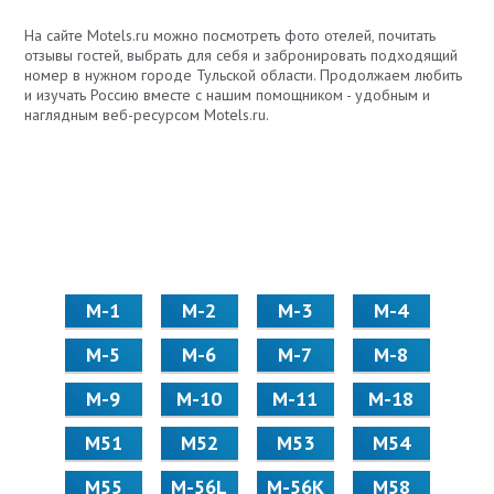
На сайте Motels.ru можно посмотреть фото отелей, почитать
отзывы гостей, выбрать для себя и забронировать подходящий
номер в нужном городе Тульской области. Продолжаем любить
и изучать Россию вместе с нашим помощником - удобным и
наглядным веб-ресурсом Motels.ru.
М-1
М-2
М-3
М-4
М-5
М-6
М-7
М-8
М-9
М-10
М-11
М-18
М51
М52
М53
М54
М55
M-56L
M-56K
М58