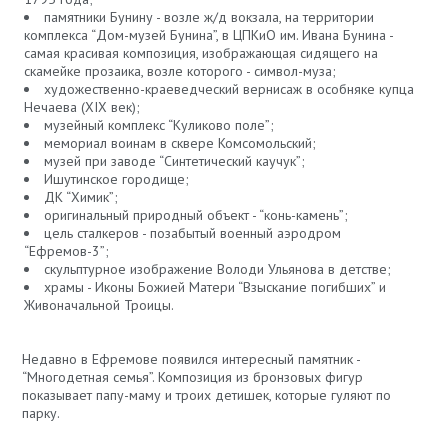
памятники Бунину - возле ж/д вокзала, на территории
комплекса “Дом-музей Бунина”, в ЦПКиО им. Ивана Бунина -
самая красивая композиция, изображающая сидящего на
скамейке прозаика, возле которого - символ-муза;
художественно-краеведческий вернисаж в особняке купца
Нечаева (XIX век);
музейный комплекс “Куликово поле”;
мемориал воинам в сквере Комсомольский;
музей при заводе “Синтетический каучук”;
Ишутинское городище;
ДК “Химик”;
оригинальный природный объект - “конь-камень”;
цель сталкеров - позабытый военный аэродром
“Ефремов-3”;
скульптурное изображение Володи Ульянова в детстве;
храмы - Иконы Божией Матери “Взыскание погибших” и
Живоначальной Троицы.
Недавно в Ефремове появился интересный памятник -
“Многодетная семья”. Композиция из бронзовых фигур
показывает папу-маму и троих детишек, которые гуляют по
парку.