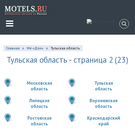
Главная
М4 «Дон»
Тульская область
Тульская область - страница 2
(23)
Московская
Тульская
область
область
Липецкая
Воронежская
область
область
Ростовская
Краснодарский
область
край