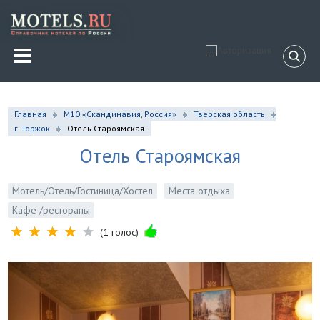
Главная
М10 «Скандинавия, Россия»
Тверская область
г. Торжок
Отель Староямская
Отель Староямская
Мотель/Отель/Гостиница/Хостел
Места отдыха
Кафе /рестораны
(1 голос)