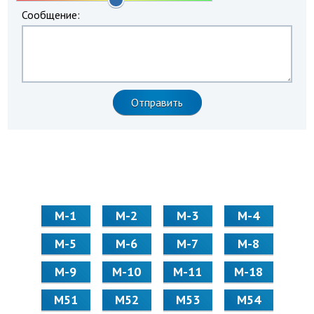
Сообщение:
М-1
М-2
М-3
М-4
М-5
М-6
М-7
М-8
М-9
М-10
М-11
М-18
М51
М52
М53
М54