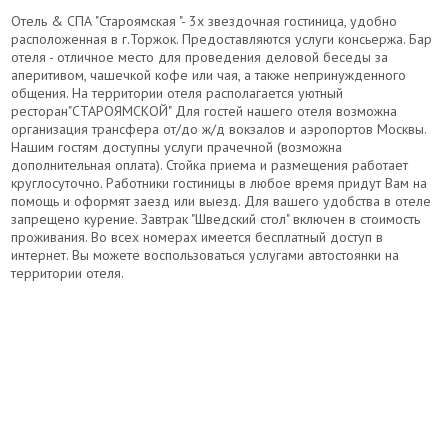
Отель & СПА "Староямская "- 3х звездочная гостиница, удобно
расположенная в г.Торжок. Предоставляются услуги консьержа. Бар
отеля - отличное место для проведения деловой беседы за
аперитивом, чашечкой кофе или чая, а также непринужденного
общения. На территории отеля располагается уютный
ресторан"СТАРОЯМСКОЙ" Для гостей нашего отеля возможна
организация трансфера от/до ж/д вокзалов и аэропортов Москвы.
Нашим гостям доступны услуги прачечной (возможна
дополнительная оплата). Стойка приема и размещения работает
круглосуточно. Работники гостиницы в любое время придут Вам на
помощь и оформят заезд или выезд. Для вашего удобства в отеле
запрещено курение. Завтрак "Шведский стол" включен в стоимость
проживания. Во всех номерах имеется бесплатный доступ в
интернет. Вы можете воспользоваться услугами автостоянки на
территории отеля.