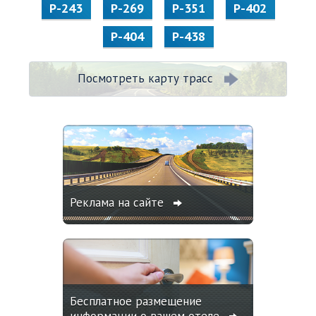
Р-243
Р-269
Р-351
Р-402
Р-404
Р-438
Посмотреть карту трасс
Реклама на сайте
Бесплатное размещение
информации о вашем отеле