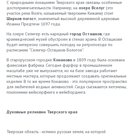
С природными локациями Тверского края связаны особенные
достопримечательности. Например, на
озере Вселуг
(это
участок реки Волги, называемый тверскими Кижами) стоит
Ширков погост
, знаменитый высокой деревянной церковью
Иоанна Предтечи 1697 года.
На озере Селигер есть нарядный
город Осташков
, где
краеведческий музей обустроен в стенах храма. В Осташкове
будет интересно совершить поездку на ретропоезде по
расписанию “Селигер-Осташков-Бологое”.
В старорусском городке
Конаково
в 1809 году была основана
фаянсовая фабрика. Сегодня фарфор в промышленном
масштабе уже не выпускается, но на базе завода работают
местные мастера, которые продолжают создавать оригинальные
изделия. В то же время Конаково - это популярное пространство
для любителей водных активностей. Сюда съезжаются яхтсмены,
поклонники вейксерфинга и вейкбординга.
Духовные реликвии Тверского края
Тверская область - истинно русская земля, на которой