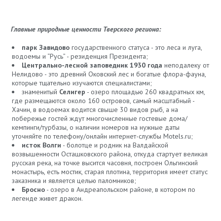
Главные природные ценности Тверского региона:
парк Завидово
государственного статуса - это леса и луга,
водоемы и “Русь” - резиденция Президента;
Центрально-лесной заповедник 1930 года
неподалеку от
Нелидово - это древний Оковский лес и богатые флора-фауна,
которые тщательно изучаются специалистами;
знаменитый
Селигер
- озеро площадью 260 квадратных км,
где размещаются около 160 островов, самый масштабный -
Хачин, в водоемах водится свыше 30 видов рыб, а на
побережье гостей ждут многочисленные гостевые дома/
кемпинги/турбазы, о наличии номеров на нужные даты
уточняйте по телефону/онлайн интернет-службы Motels.ru;
исток Волги
- болотце и родник на Валдайской
возвышенности Осташковского района, откуда стартует великая
русская река, на точке высится часовня, построен Ольгинский
монастырь, есть мостик, старая плотина, территория имеет статус
заказника и является целью паломников;
Бросно
- озеро в Андреапольском районе, в котором по
легенде живет дракон.