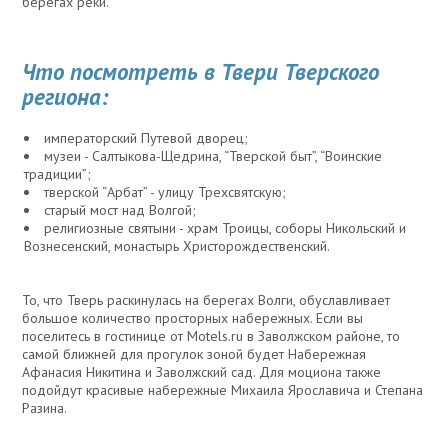
берегах реки.
Что посмотреть в Твери Тверского
региона:
императорский Путевой дворец;
музеи - Салтыкова-Щедрина, “Тверской быт”, “Воинские
традиции”;
тверской “Арбат” - улицу Трехсвятскую;
старый мост над Волгой;
религиозные святыни - храм Троицы, соборы Никольский и
Вознесенский, монастырь Христорождественский.
То, что Тверь раскинулась на берегах Волги, обуславливает
большое количество просторных набережных. Если вы
поселитесь в гостинице от Motels.ru в Заволжском районе, то
самой ближней для прогулок зоной будет Набережная
Афанасия Никитина и Заволжский сад. Для моциона также
подойдут красивые набережные Михаила Ярославича и Степана
Разина.