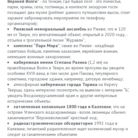
Верхней Волги”
- по точкам, где бывал поэт - это поместья,
парки, храмы, села, гостиницы, в контексте экскурсии гости
посещают два музея (рейтинг данного путешествия высок, стоит
заранее забронировать мероприятие по телефону
организаторов);
Ржевский мемориальный ансамбль
во Ржеве, что в 120
км от Твери, это впечатляющий объект, открытый в 2020 году, -
отсылка к трогательной песне “Журавли”;
комплекс “Парк Мира”
, также во Ржеве - кладбище
советских бойцов, памятник казахским, еврейским воинам,
немецкие военные захоронения;
набережная имени Степана Разина
(1,2 км) на
правобережье Волги в Твери, во время прогулки вы увидите
особняки XVIII века, в том числе дом Панова, титулярного
советника, городские здания, например, детскую лечебницу;
атмосферная
набережная города Торжка
на берегу
Тверцы, здесь интересно посмотреть на вывески с литерами “Ъ”,
увидеть Входоиерусалимский храм и другие интересные
исторические объекты;
затопленная колокольня 1800 года в Калязине
, что на
острове Угличского водохранилища - возле звонницы обычно
заканчивается “Верхневолжский” крестный ход;
радиоастрономическая обсерватория
1992 года в
Калязине, гигантский радиотелескоп ищет космический мусор и
следит за галактическими объектами.