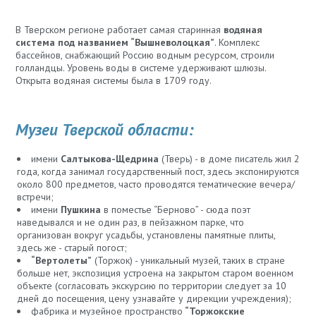
В Тверском регионе работает самая старинная
водяная
система под названием “Вышневолоцкая”
. Комплекс
бассейнов, снабжающий Россию водным ресурсом, строили
голландцы. Уровень воды в системе удерживают шлюзы.
Открыта водяная системы была в 1709 году.
Музеи Тверской области:
имени
Салтыкова-Щедрина
(Тверь) - в доме писатель жил 2
года, когда занимал государственный пост, здесь экспонируются
около 800 предметов, часто проводятся тематические вечера/
встречи;
имени
Пушкина
в поместье “Берново” - сюда поэт
наведывался и не один раз, в пейзажном парке, что
организован вокруг усадьбы, установлены памятные плиты,
здесь же - старый погост;
“Вертолеты”
(Торжок) - уникальный музей, таких в стране
больше нет, экспозиция устроена на закрытом старом военном
объекте (согласовать экскурсию по территории следует за 10
дней до посещения, цену узнавайте у дирекции учреждения);
фабрика и музейное пространство
“Торжокские