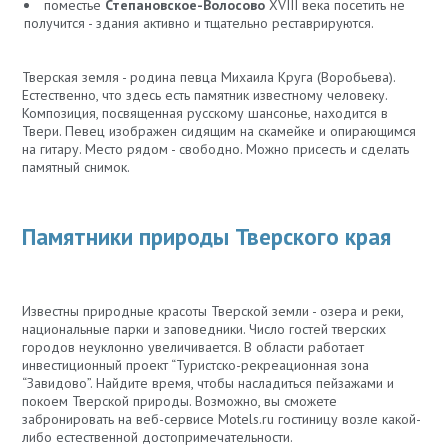
поместье
Степановское-Волосово
XVIII века посетить не
получится - здания активно и тщательно реставрируются.
Тверская земля - родина певца Михаила Круга (Воробьева).
Естественно, что здесь есть памятник известному человеку.
Композиция, посвященная русскому шансонье, находится в
Твери. Певец изображен сидящим на скамейке и опирающимся
на гитару. Место рядом - свободно. Можно присесть и сделать
памятный снимок.
Памятники природы Тверского края
Известны природные красоты Тверской земли - озера и реки,
национальные парки и заповедники. Число гостей тверских
городов неуклонно увеличивается. В области работает
инвестиционный проект “Туристско-рекреационная зона
“Завидово”. Найдите время, чтобы насладиться пейзажами и
покоем Тверской природы. Возможно, вы сможете
забронировать на веб-сервисе Motels.ru гостиницу возле какой-
либо естественной достопримечательности.