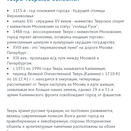
1135-й - год основания города - будущей столицы
Верхневолжья;
начало XIII - середина XV веков - княжество Тверское спорит
с княжеством Московским за статус “столица Руси”;
1488 год - воссоединение Твери с княжеством Московским,
город теряет автономию, оставаясь мощным торгово-
ремесленным центром и культурным сердцем государства;
XVIII век - это “перевалочный пункт” на дороге Москва-
Петербург;
XIX век - прокладка ж/д пути между Москвой и
Петербургом;
с 1931 по 1990 года Тверь называется Калининым;
период Великой Отечественной Тверь (Калинин) с 17.10.41
по 16.12.41 г. г. находится в оккупации, гитлеровцы
рассчитывают от Твери наступать на Москву и идти дальше,
захватывая все больше наших земель, однако 29-я и 31-я
армии Калининского фронта освобождают город от фашистов.
Тверь хранит русские традиции, но постоянно развивается,
являясь современным полисом. Волга делит город на
правобережную и левобережную стороны. Исторические
объекты и архитектурные памятники расположены на обоих