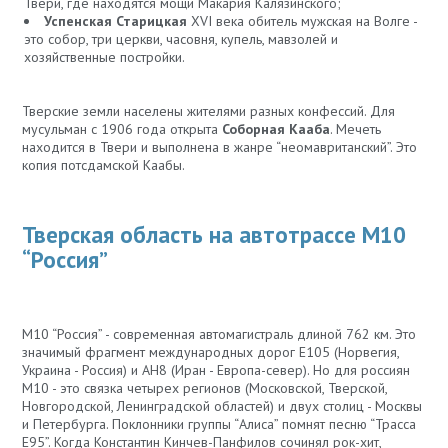
Твери, где находятся мощи Макария Калязинского;
Успенская Старицкая
XVI века обитель мужская на Волге -
это собор, три церкви, часовня, купель, мавзолей и
хозяйственные постройки.
Тверские земли населены жителями разных конфессий. Для
мусульман с 1906 года открыта
Соборная Кааба
. Мечеть
находится в Твери и выполнена в жанре “неомавританский”. Это
копия потсдамской Каабы.
Тверская область на автотрассе М10
“Россия”
М10 “Россия” - современная автомагистраль длиной 762 км. Это
значимый фрагмент международных дорог Е105 (Норвегия,
Украина - Россия) и АН8 (Иран - Европа-север). Но для россиян
М10 - это связка четырех регионов (Московской, Тверской,
Новгородской, Ленинградской областей) и двух столиц - Москвы
и Петербурга. Поклонники группы “Алиса” помнят песню “Трасса
Е95”. Когда Константин Кинчев-Панфилов сочинял рок-хит,