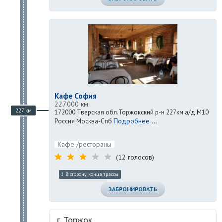
Кафе София
227.000 км
227 км
172000 Тверская обл.Торжокский р-н 227км а/д M10
Подробнее ...
Россия Москва-Спб
Кафе /рестораны
(12 голосов)
В сторону конца трассы
ЗАБРОНИРОВАТЬ
г. Торжок