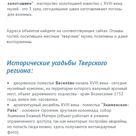
золотошвеи”
- мастерство золотошвей известно с XVIII века,
музей - это 3 зала, сегодняшние швеи изготавливают погоны
для военных.
Адреса объектов найдите на соответствующих сайтах. Отзывы
гостей, посетивших местные “тверские” музеи, позитивны и даже
восторженны.
Исторические усадьбы Тверского
региона:
дворянское поместье
Василёво
начала XVIII века - сегодня
музейный комплекс, на территории которого валунный арочный
мост, объект деревянного зодчества - храм Вознесения 1732
года, аллея лип, часовенка;
архитектурный ансамбль XVIII века - поместье
“Знаменское-
Раёк”
- основное строение, круговая колоннада, собор
Знамения Божией Матери (объект работает в режиме
ограниченного доступа, так-как некоторые постройки аварийны,
но попасть сюда можно, здесь получаются нестандартные
фото);