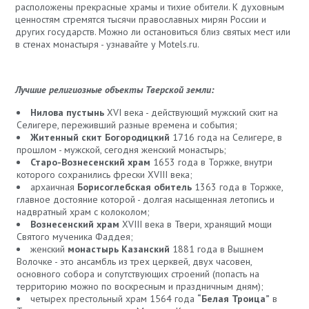
расположены прекрасные храмы и тихие обители. К духовным
ценностям стремятся тысячи православных мирян России и
других государств. Можно ли остановиться близ святых мест или
в стенах монастыря - узнавайте у Motels.ru.
Лучшие религиозные объекты Тверской земли:
Нилова пустынь
XVI века - действующий мужский скит на
Селигере, переживший разные времена и события;
Житенный скит Богородицкий
1716 года на Селигере, в
прошлом - мужской, сегодня женский монастырь;
Старо-Вознесенский храм
1653 года в Торжке, внутри
которого сохранились фрески XVIII века;
архаичная
Борисоглебская обитель
1363 года в Торжке,
главное достояние которой - долгая насыщенная летопись и
надвратный храм с колоколом;
Вознесенский храм
XVIII века в Твери, хранящий мощи
Святого мученика Фаддея;
женский
монастырь Казанский
1881 года в Вышнем
Волочке - это ансамбль из трех церквей, двух часовен,
основного собора и сопутствующих строений (попасть на
территорию можно по воскресным и праздничным дням);
четырех престольный храм 1564 года
“Белая Троица”
в