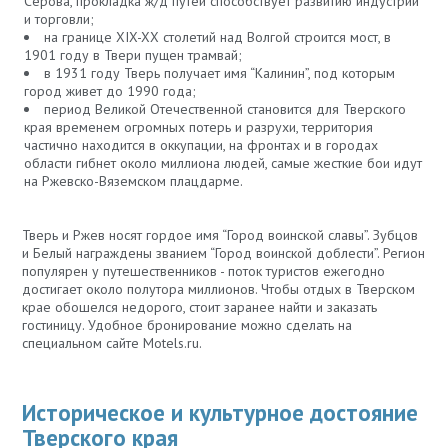
Серова, прокладка ж/д путей способствует развитию индустрии
и торговли;
на границе XIX-XX столетий над Волгой строится мост, в
1901 году в Твери пущен трамвай;
в 1931 году Тверь получает имя “Калинин”, под которым
город живет до 1990 года;
период Великой Отечественной становится для Тверского
края временем огромных потерь и разрухи, территория
частично находится в оккупации, на фронтах и в городах
области гибнет около миллиона людей, самые жесткие бои идут
на Ржевско-Вяземском плацдарме.
Тверь и Ржев носят гордое имя “Город воинской славы”. Зубцов
и Белый награждены званием “Город воинской доблести”. Регион
популярен у путешественников - поток туристов ежегодно
достигает около полутора миллионов. Чтобы отдых в Тверском
крае обошелся недорого, стоит заранее найти и заказать
гостиницу. Удобное бронирование можно сделать на
специальном сайте Motels.ru.
Историческое и культурное достояние
Тверского края