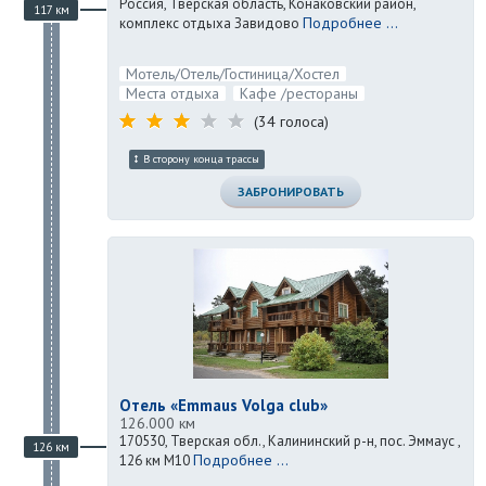
Россия, Тверская область, Конаковский район,
117 км
Подробнее ...
комплекс отдыха Завидово
Мотель/Отель/Гостиница/Хостел
Места отдыха
Кафе /рестораны
(34 голоса)
В сторону конца трассы
ЗАБРОНИРОВАТЬ
Отель «Emmaus Volga club»
126.000 км
170530, Тверская обл., Калининский р-н, пос. Эммаус ,
126 км
Подробнее ...
126 км М10