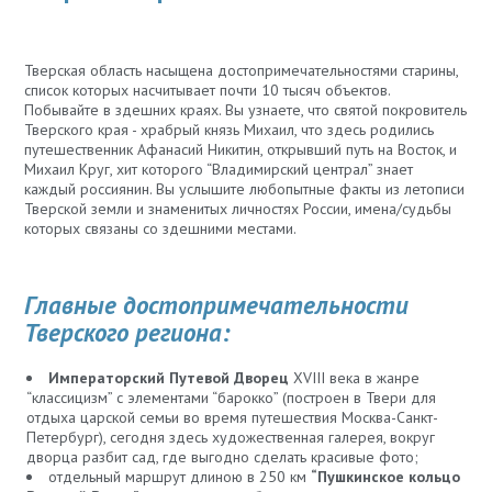
Тверская область насыщена достопримечательностями старины,
список которых насчитывает почти 10 тысяч объектов.
Побывайте в здешних краях. Вы узнаете, что святой покровитель
Тверского края - храбрый князь Михаил, что здесь родились
путешественник Афанасий Никитин, открывший путь на Восток, и
Михаил Круг, хит которого “Владимирский централ” знает
каждый россиянин. Вы услышите любопытные факты из летописи
Тверской земли и знаменитых личностях России, имена/судьбы
которых связаны со здешними местами.
Главные достопримечательности
Тверского региона:
Императорский Путевой Дворец
XVIII века в жанре
“классицизм” с элементами “барокко” (построен в Твери для
отдыха царской семьи во время путешествия Москва-Санкт-
Петербург), сегодня здесь художественная галерея, вокруг
дворца разбит сад, где выгодно сделать красивые фото;
отдельный маршрут длиною в 250 км
“Пушкинское кольцо