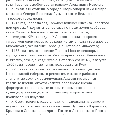
году Торопец освобождается войском Александра Невского;
с начала XIII столетия о городе Тверь говорят как о центре
княжества Северо-Восточная Русь и столице Великого
Тверского государства;
1317 год - победа под Торжком войском Михаила Тверского
новгородской дружины, далее слава о мощи армии храбреца-
князя Михаила Тверского гремит дальше и больше;
середина XIV - середина XV веков - восстания против
татаро-монголов, перераспределение сил в пользу государства
Московского, вхождение Торопца в Литовское княжество;
1488 год - присоединение Твери к Москве, некоторые
города нынешней Тверской области принадлежат Литовскому
княжеству, позже, в ходе русско-литовских сражений, 9 августа
1500 года населенные пункты возвращаются Руси;
XVIII век - Тверь становится административным центром
Новгородской губернии, в регион приезжают и работают
знаменитые архитекторы/инженеры/садовники, строятся
красивые имения, обустраиваются дворянские гнезда,
формируются театральные школы, местные иконописцы,
кузнецы, кружевницы, золотошвеи творят прекрасные
произведения искусства;
XIX век - время расцвета поэзии, писательства, живописи и
науки, с Тверской землей связаны имена Пушкина и Карамзина,
Крылова и Салтыкова-Щедрина, Глинки и Достоевского, Репина и