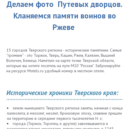
Делаем фото Путевых дворцов.
Кланяемся памяти воинов во
Ржеве
15 городов Тверского региона - исторические памятники. Самые
“громкие” - это Торжок, Тверь, Кашин, Ржев, Калязин, Вышний
Волочек, Бежецк. Наметьте на карте точки Тверской области,
которые вы хотите посетить на пути М10 “Россия”. Забронируйте
на ресурсе Motels.ru удобный номер в местном отеле.
Исторические хроники Тверского края:
земли нынешнего Тверского региона заняты, начиная с конца
палеолита, в мезолит, неолит, бронзовую эпоху, славяне пришли
на территорию в середине первого тысячелетия Н. э;
города (Торжок, Торопец и другие) завоевываются и
разоряются татаро-монголами, литовцами-поляками, в 1245