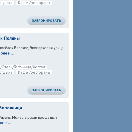
отдыха
Кафе /рестораны
ЗАБРОНИРОВАТЬ
рк Поляны
посёлок Варские, Экопарковая улица,
бнее ...
/Отель/Гостиница/Хостел
отдыха
Кафе /рестораны
ЗАБРОНИРОВАТЬ
Боровница
 Рязань, Монастырская площадь, 8
ее ...