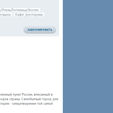
/Отель/Гостиница/Хостел
отдыха
Кафе /рестораны
ЗАБРОНИРОВАТЬ
еленный пункт России, вписанный в
родов страны. Самобытный город для
стории - олицетворение той самой