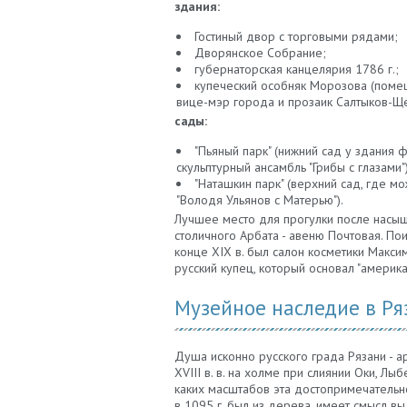
здания:
Гостиный двор с торговыми рядами;
Дворянское Собрание;
губернаторская канцелярия 1786 г.;
купеческий особняк Морозова (поме
вице-мэр города и прозаик Салтыков-Щ
сады:
"Пьяный парк" (нижний сад у здания 
скульптурный ансамбль "Грибы с глазами")
"Наташкин парк" (верхний сад, где м
"Володя Ульянов с Матерью").
Лучшее место для прогулки после насыще
столичного Арбата - авеню Почтовая. По
конце XIX в. был салон косметики Макси
русский купец, который основал "америка
Музейное наследие в Ря
Душа исконно русского града Рязани - а
XVIII в. в. на холме при слиянии Оки, Лы
каких масштабов эта достопримечательно
в 1095 г. был из дерева, имеет смысл в