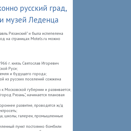
конно русский град,
" и музей Леденца
авль Рязанский" и была испепелена
род на страницах Motels.ru можно
 966 г. князь Святослав Игоревич
ской Руси;
ремля и будущего города;
рвой из русских поселений сожжена
я к Московской губернии и развивается;
 "город Рязань", начинается плановая
тороннее развитие, проводятся ж/д
ектросеть;
ща, школы, галереи, промышленные
еленный пункт постоянно бомбили