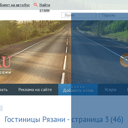
Найти
Билет на автобус
отели
вать
Реклама на сайте
Услуги
Добавить отель
ь
Гостиницы Рязани - страница 3
(46)