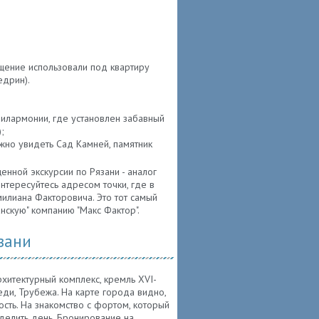
щение использовали под квартиру
едрин).
филармонии, где установлен забавный
;
ожно увидеть Сад Камней, памятник
нной экскурсии по Рязани - аналог
интересуйтесь адресом точки, где в
милиана Факторовича. Это тот самый
нскую" компанию "Макс Фактор".
зани
рхитектурный комплекс, кремль XVI-
беди, Трубежа. На карте города видно,
сть. На знакомство с фортом, который
ыделить день. Бронирование на