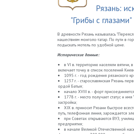
Рязань: ис
"Грибы с глазами
В древности Рязань называлась "Переясл
нашествиям монголо-татар. По пути в го
подыскать мотель по удобной цене.
Исторические данные:
в VI в. территорию населяли вятичи, в
включает точку в список поселений Киев
1095 г. - год рождения рязанского к
1237 г. - старославянская Рязань пе
ордой Батыя;
начало XVIII в. - форт присоединяетс
1778 г. - место получает статус и имя
застройка;
XIX в. приносит Рязани быстрое всес
путь, телефонная линия, зарождается эл
при Советах открываются ВУЗ, учили
предприятия;
в начале Великой Отечественной нас