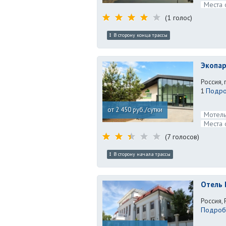
Места 
(1 голос)
В сторону конца трассы
Экопа
Россия, 
Подро
1
от 2 450 руб./сутки
Мотель
Места 
(7 голосов)
В сторону начала трассы
Отель 
Россия,
Подробн