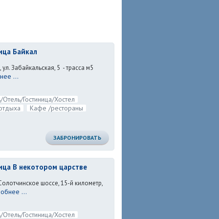
ица Байкал
ь, ул. Забайкальская, 5 - трасса м5
ее ...
/Отель/Гостиница/Хостел
отдыха
Кафе /рестораны
ЗАБРОНИРОВАТЬ
ица В некотором царстве
Солотчинское шоссе, 15-й километр,
обнее ...
/Отель/Гостиница/Хостел