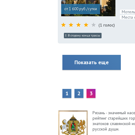
от 1 600 руб./сутки
Мотель
Места 
(1 голос)
В сторону конца трассы
Показать еще
1
2
3
Рязань - значимый нас
рейтинг старейших го
знатоков славянской и
русской души.