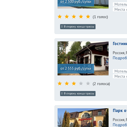
от 2 500 руб./сутки
Мотель
Места 
(1 голос)
В сторону конца трассы
Гостин
Россия,
Подробн
от 2 555 руб./сутки
Мотель
Места 
(2 голоса)
В сторону конца трассы
Парк о
Россия, 
Подробн