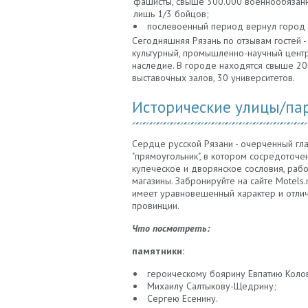
фашисты, свыше 300.000 военнообязанн
лишь 1/3 бойцов;
послевоенный период вернул город к
Сегодняшняя Рязань по отзывам гостей 
культурный, промышленно-научный центр
наследие. В городе находятся свыше 200
выставочных залов, 30 университетов.
Исторические улицы/па
Сердце русской Рязани - очерченный гл
"прямоугольник", в котором сосредоточ
купеческое и дворянское сословия, рабо
магазины. Забронируйте на сайте Motels
имеет уравновешенный характер и отлич
провинции.
Что посмотреть:
памятники:
героическому боярину Евпатию Колов
Михаилу Салтыкову-Щедрину;
Сергею Есенину.