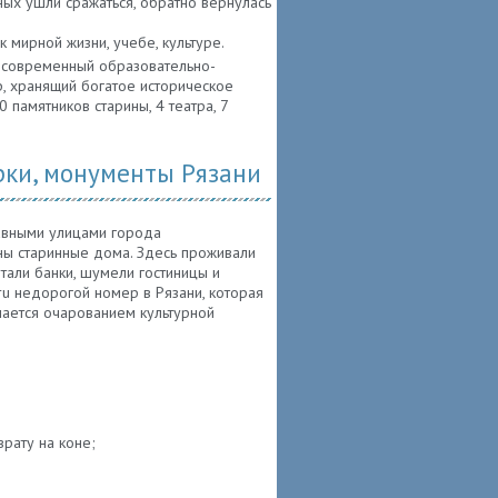
ых ушли сражаться, обратно вернулась
 мирной жизни, учебе, культуре.
- современный образовательно-
, хранящий богатое историческое
 памятников старины, 4 театра, 7
рки, монументы Рязани
авными улицами города
ены старинные дома. Здесь проживали
тали банки, шумели гостиницы и
.ru недорогой номер в Рязани, которая
ается очарованием культурной
рату на коне;