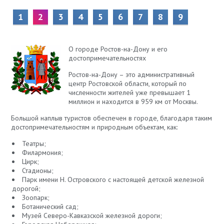
1
2
3
4
5
6
7
8
9
О городе Ростов-на-Дону и его
достопримечательностях
Ростов-на-Дону – это административный
центр Ростовской области, который по
численности жителей уже превышает 1
миллион и находится в 959 км от Москвы.
Большой наплыв туристов обеспечен в городе, благодаря таким
достопримечательностям и природным объектам, как:
Театры;
Филармония;
Цирк;
Стадионы;
Парк имени Н. Островского с настоящей детской железной
дорогой;
Зоопарк;
Ботанический сад;
Музей Северо-Кавказской железной дороги;