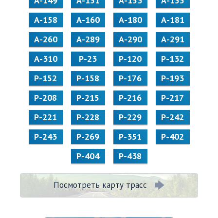
А-149
А-151
А-153
А-155
А-158
А-160
А-180
А-181
А-260
А-289
А-290
А-291
А-310
Р-23
Р-120
Р-132
Р-152
Р-158
Р-176
Р-193
Р-208
Р-215
Р-216
Р-217
Р-221
Р-228
Р-229
Р-242
Р-243
Р-269
Р-351
Р-402
Р-404
Р-438
Посмотреть карту трасс