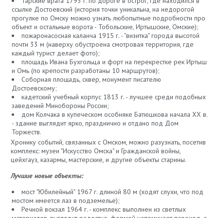
Тарские врата 1793 г. по дороге в острог, где находился в
ссылке Достоевский (история точки уникальна, на недорогой
прогулке по Омску можно узнать любопытные подробности про
объект и остальные ворота - Тобольские, Иртышские, Омские);
пожаронасосная каланча 1915 г. - "визитка" города высотой
почти 33 м (наверху обустроена смотровая территория, где
каждый турист делает фото);
площадь Ивана Бухгольца и форт на перекрестке рек Иртыш
и Омь (по крепости разработаны 10 маршрутов);
Соборная площадь, сквер, монумент писателю
Достоевскому;
кадетский учебный корпус 1813 г. - лучшее среди подобных
заведений Минобороны России;
дом Колчака в купеческом особняке Батюшкова начала XX в.
- здание выглядит ярко, празднично и отдано под Дом
Торжеств.
Хронику событий, связанных с Омском, можно разузнать, посетив
комплекс: музеи "Искусство Омска" и Гражданской войны,
цейхгауз, казармы, мастерские, и другие объекты старины.
Лучшие новые объекты:
мост "Юбилейный" 1967 г. длиной 80 м (ходят слухи, что под
мостом имеется лаз в подземелье);
Речной вокзал 1964 г. - комплекс выполнен из светлых