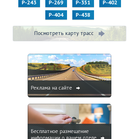
Р-243
Р-269
Р-351
Р-402
Р-404
Р-438
Посмотреть карту трасс
Реклама на сайте
Бесплатное размещение
информации о вашем отеле