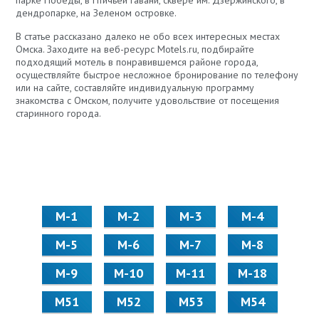
дендропарке, на Зеленом островке.
В статье рассказано далеко не обо всех интересных местах
Омска. Заходите на веб-ресурс Motels.ru, подбирайте
подходящий мотель в понравившемся районе города,
осуществляйте быстрое несложное бронирование по телефону
или на сайте, составляйте индивидуальную программу
знакомства с Омском, получите удовольствие от посещения
старинного города.
М-1
М-2
М-3
М-4
М-5
М-6
М-7
М-8
М-9
М-10
М-11
М-18
М51
М52
М53
М54