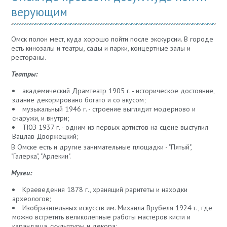
верующим
Омск полон мест, куда хорошо пойти после экскурсии. В городе
есть кинозалы и театры, сады и парки, концертные залы и
рестораны.
Театры:
академический Драмтеатр 1905 г. - историческое достояние,
здание декорировано богато и со вкусом;
музыкальный 1946 г. - строение выглядит модерново и
снаружи, и внутри;
ТЮЗ 1937 г. - одним из первых артистов на сцене выступил
Вацлав Дворжецкий;
В Омске есть и другие занимательные площадки - "Пятый",
"Галерка", "Арлекин".
Музеи:
Краеведения 1878 г., хранящий раритеты и находки
археологов;
Изобразительных искусств им. Михаила Врубеля 1924 г., где
можно встретить великолепные работы мастеров кисти и
карандаша, скульптуры и декора;