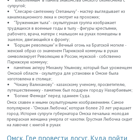
супругой;
"Слесарю-сантехнику Степанычу" - мастер выглядывает из
канализационного люка и смотрит на прохожих;
"Труженикам тыла" - скульптурная группа изображает
трудящихся в военные годы в тылу - фигуры крестьянки,
рабочего, врача, матери с малышом на руках помещены в
эшелон, двигающийся к фронту;
"Борцам революции" и Вечный огонь на Братской могиле -
женский образ со знаменем Парижской коммуны в руках
символизирует Революцию в России, мужской - собственно
Парижскую коммуну;
памятник актеру Михаилу Ульянову, который был уроженцем
Омской области - скульптура для установки в Омске была
изготовлена в столице;
"Чокану Валиханову" - казахскому ученому, просветителю,
путешественнику - памятник был подарен городу Назарбаевым;
"Богине Фемиде" перед зданием Суда.
Омск славен и иными скульптурными изображениями. Самое
популярное - "Омская Любочка", которая более 20 лет украшает
город. История супруги губернатора Омска печальна: молодая
прекрасная женщина умерла от чахотки. Грустная Любочка сидит
на лавочке с книгой в руках
Омск. Где провести досуг. Куда пойти