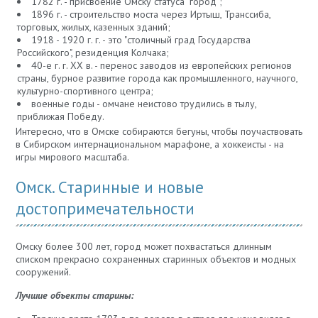
1782 г. - присвоение Омску статуса "город";
1896 г. - строительство моста через Иртыш, Транссиба,
торговых, жилых, казенных зданий;
1918 - 1920 г. г. - это "столичный град Государства
Российского", резиденция Колчака;
40-е г. г. XX в. - перенос заводов из европейских регионов
страны, бурное развитие города как промышленного, научного,
культурно-спортивного центра;
военные годы - омчане неистово трудились в тылу,
приближая Победу.
Интересно, что в Омске собираются бегуны, чтобы поучаствовать
в Сибирском интернациональном марафоне, а хоккеисты - на
игры мирового масштаба.
Омск. Старинные и новые
достопримечательности
Омску более 300 лет, город может похвастаться длинным
списком прекрасно сохраненных старинных объектов и модных
сооружений.
Лучшие объекты старины: