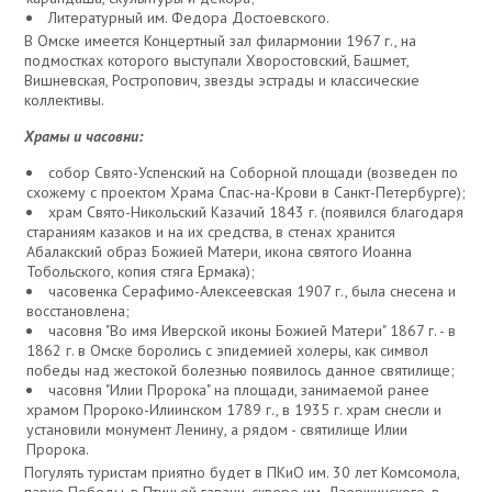
Литературный им. Федора Достоевского.
В Омске имеется Концертный зал филармонии 1967 г., на
подмостках которого выступали Хворостовский, Башмет,
Вишневская, Ростропович, звезды эстрады и классические
коллективы.
Храмы и часовни:
собор Свято-Успенский на Соборной площади (возведен по
схожему с проектом Храма Спас-на-Крови в Санкт-Петербурге);
храм Свято-Никольский Казачий 1843 г. (появился благодаря
стараниям казаков и на их средства, в стенах хранится
Абалакский образ Божией Матери, икона святого Иоанна
Тобольского, копия стяга Ермака);
часовенка Серафимо-Алексеевская 1907 г., была снесена и
восстановлена;
часовня "Во имя Иверской иконы Божией Матери" 1867 г. - в
1862 г. в Омске боролись с эпидемией холеры, как символ
победы над жестокой болезнью появилось данное святилище;
часовня "Илии Пророка" на площади, занимаемой ранее
храмом Пророко-Илиинском 1789 г., в 1935 г. храм снесли и
установили монумент Ленину, а рядом - святилище Илии
Пророка.
Погулять туристам приятно будет в ПКиО им. 30 лет Комсомола,
парке Победы, в Птичьей гавани, сквере им. Дзержинского, в