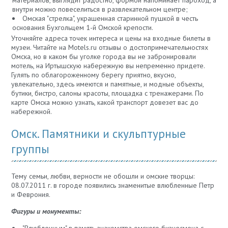
материалов, выглядит радостно, формой напоминает пароход, а
внутри можно повеселиться в развлекательном центре;
Омская "стрелка", украшенная старинной пушкой в честь
основания Бухгольцем 1-й Омской крепости.
Уточняйте адреса точек интереса и цены на входные билеты в
музеи. Читайте на Motels.ru отзывы о достопримечательностях
Омска, но в каком бы уголке города вы не забронировали
мотель, на Иртышскую набережную вы непременно придете.
Гулять по облагороженному берегу приятно, вкусно,
увлекательно, здесь имеются и памятные, и модные объекты,
бутики, бистро, салоны красоты, площадка с тренажерами. По
карте Омска можно узнать, какой транспорт довезет вас до
набережной.
Омск. Памятники и скульптурные
группы
Тему семьи, любви, верности не обошли и омские творцы:
08.07.2011 г. в городе появились знаменитые влюбленные Петр
и Феврония.
Фигуры и монументы:
"Влюбленным" в память знакомства омского бизнесмена с