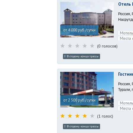
Отель
Россия, 
Насрутди
от 4 000 руб./сутки
Мотель
Места 
(0 голосов)
В сторону конца трассы
Гостин
Россия, 
Турали, 
от 2 500 руб./сутки
Мотель
Места 
(1 голос)
В сторону конца трассы