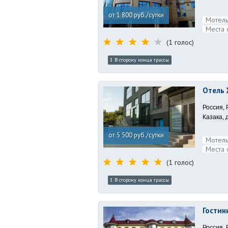
от 1 800 руб./сутки
Мотель
Места 
(1 голос)
В сторону конца трассы
Отель 
Россия, 
Казака, 
от 5 500 руб./сутки
Мотель
Места 
(1 голос)
В сторону конца трассы
Гостин
Россия, 