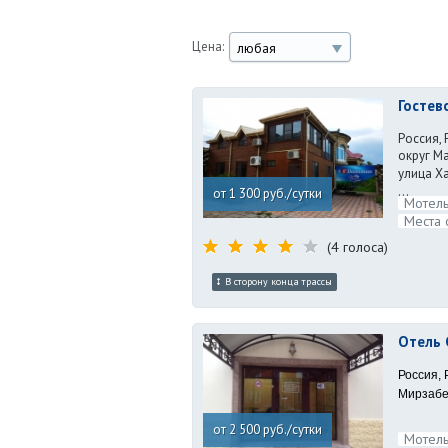
Цена:
любая
Гостев
Россия,
округ М
улица Х
...
от 1 300 руб./сутки
Мотель
Места 
(4 голоса)
В сторону конца трассы
Отель 
Россия, 
Мирзабе
от 2 500 руб./сутки
Мотель