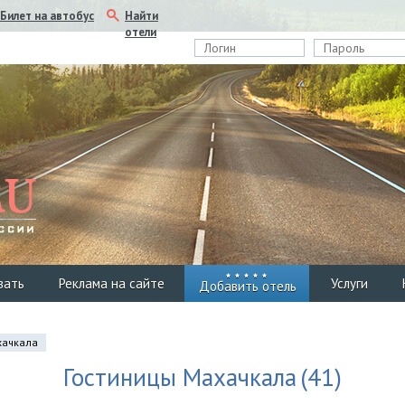
Найти
Билет на автобус
отели
вать
Реклама на сайте
Услуги
Добавить отель
хачкала
Гостиницы Махачкала
(41)