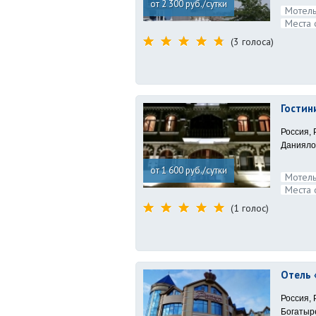
от 2 300 руб./сутки
Мотель
Места 
(3 голоса)
Гостин
Россия, 
Даниялов
от 1 600 руб./сутки
Мотель
Места 
(1 голос)
Отель 
Россия, 
Богатыре