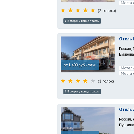
Места 
(2 голоса)
В сторону конца трассы
Отель 
Россия, 
Емирова 
от 1 400 руб./сутки
Мотель
Места 
(1 голос)
В сторону конца трассы
Отель 
Россия, 
Пушкина,