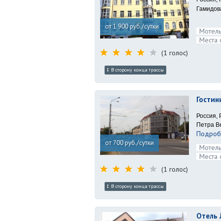
Гамидова
от 1 900 руб./сутки
Мотель
Места 
(1 голос)
В сторону конца трассы
Гостин
Россия, 
Петра Ве
Подробн
от 700 руб./сутки
Мотель
Места 
(1 голос)
В сторону конца трассы
Отель