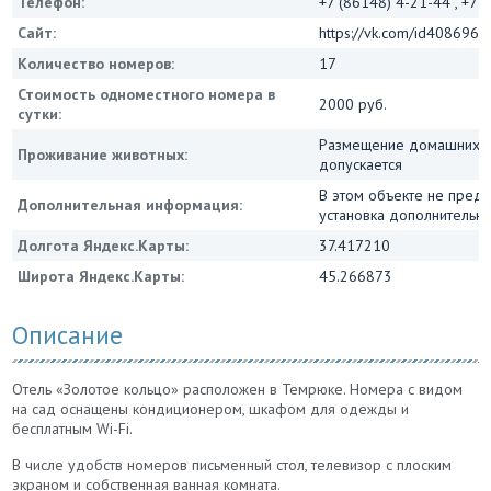
Телефон:
+7 (86148) 4-21-44 , +7 
Сайт:
https://vk.com/id408696
Количество номеров:
17
Стоимость одноместного номера в
2000 руб.
сутки:
Размещение домашних ж
Проживание животных:
допускается
В этом объекте не пред
Дополнительная информация:
установка дополнительны
Долгота Яндекс.Карты:
37.417210
Широта Яндекс.Карты:
45.266873
Описание
Отель «Золотое кольцо» расположен в Темрюке. Номера с видом
на сад оснащены кондиционером, шкафом для одежды и
бесплатным Wi-Fi.
В числе удобств номеров письменный стол, телевизор с плоским
экраном и собственная ванная комната.