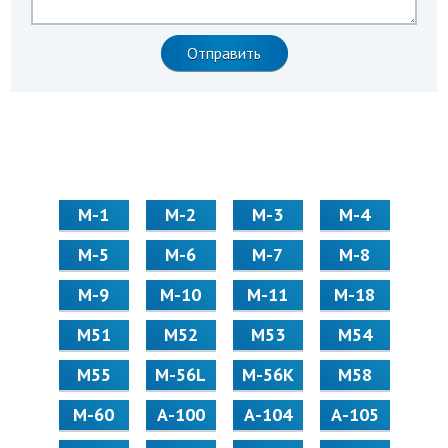
М-1
М-2
М-3
М-4
М-5
М-6
М-7
М-8
М-9
М-10
М-11
М-18
М51
М52
М53
М54
М55
M-56L
M-56K
М58
M-60
А-100
А-104
А-105