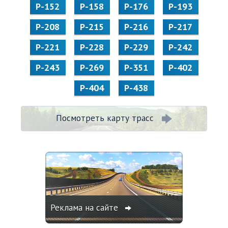
Р-152
Р-158
Р-176
Р-193
Р-208
Р-215
Р-216
Р-217
Р-221
Р-228
Р-229
Р-242
Р-243
Р-269
Р-351
Р-402
Р-404
Р-438
Посмотреть карту трасс
Реклама на сайте