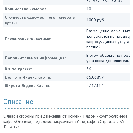
+7‒982‒781‒60‒37
Количество номеров:
10
Стоимость одноместного номера в
1000 руб.
сутки:
Размещение домашних 
допускается по предвар
Проживание животных:
запросу. Данная услуга 
платной.
В этом объекте не пред
Дополнительная информация:
установка дополнительны
Км по трассе:
36
Долгота Яндекс.Карты:
66.06897
Широта Яндекс.Карты:
57.17337
Описание
С левой стороны при движении от Тюмени. Рядом - круглосуточное
кафе «Огонек»; недалеко: закусочная «Уют», кафе «Отрада» и «У
Татьяны».