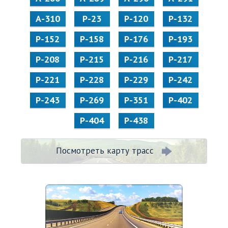
А-310
Р-23
Р-120
Р-132
Р-152
Р-158
Р-176
Р-193
Р-208
Р-215
Р-216
Р-217
Р-221
Р-228
Р-229
Р-242
Р-243
Р-269
Р-351
Р-402
Р-404
Р-438
Посмотреть карту трасс