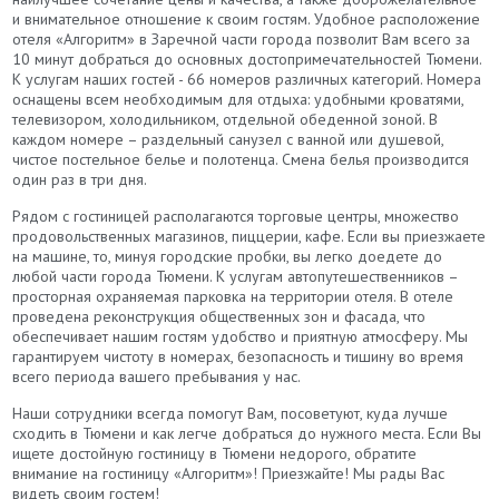
и внимательное отношение к своим гостям. Удобное расположение
отеля «Алгоритм» в Заречной части города позволит Вам всего за
10 минут добраться до основных достопримечательностей Тюмени.
К услугам наших гостей - 66 номеров различных категорий. Номера
оснащены всем необходимым для отдыха: удобными кроватями,
телевизором, холодильником, отдельной обеденной зоной. В
каждом номере – раздельный санузел с ванной или душевой,
чистое постельное белье и полотенца. Смена белья производится
один раз в три дня.
Рядом с гостиницей располагаются торговые центры, множество
продовольственных магазинов, пиццерии, кафе. Если вы приезжаете
на машине, то, минуя городские пробки, вы легко доедете до
любой части города Тюмени. К услугам автопутешественников –
просторная охраняемая парковка на территории отеля. В отеле
проведена реконструкция общественных зон и фасада, что
обеспечивает нашим гостям удобство и приятную атмосферу. Мы
гарантируем чистоту в номерах, безопасность и тишину во время
всего периода вашего пребывания у нас.
Наши сотрудники всегда помогут Вам, посоветуют, куда лучше
сходить в Тюмени и как легче добраться до нужного места. Если Вы
ищете достойную гостиницу в Тюмени недорого, обратите
внимание на гостиницу «Алгоритм»! Приезжайте! Мы рады Вас
видеть своим гостем!