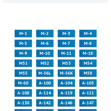
М-1
М-2
М-3
М-4
М-5
М-6
М-7
М-8
М-9
М-10
М-11
М-18
М51
М52
М53
М54
М55
M-56L
M-56K
М58
M-60
А-100
А-104
А-105
А-108
А-114
А-119
А-121
А-130
А-142
А-146
А-147