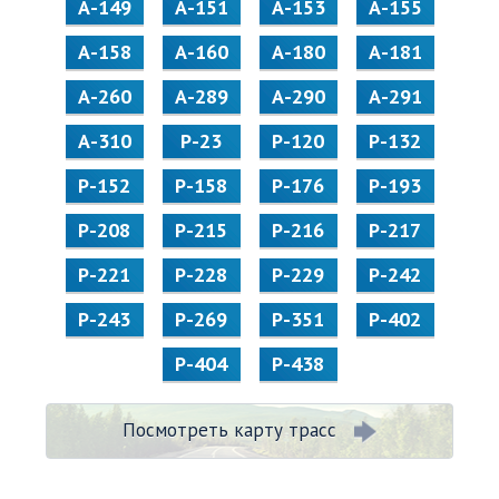
А-149
А-151
А-153
А-155
А-158
А-160
А-180
А-181
А-260
А-289
А-290
А-291
А-310
Р-23
Р-120
Р-132
Р-152
Р-158
Р-176
Р-193
Р-208
Р-215
Р-216
Р-217
Р-221
Р-228
Р-229
Р-242
Р-243
Р-269
Р-351
Р-402
Р-404
Р-438
Посмотреть карту трасс