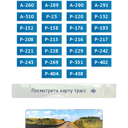
А-260
А-289
А-290
А-291
А-310
Р-23
Р-120
Р-132
Р-152
Р-158
Р-176
Р-193
Р-208
Р-215
Р-216
Р-217
Р-221
Р-228
Р-229
Р-242
Р-243
Р-269
Р-351
Р-402
Р-404
Р-438
Посмотреть карту трасс