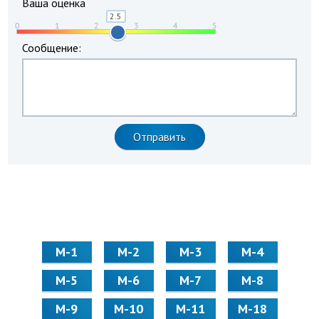
Ваша оценка
Сообщение:
М-1
М-2
М-3
М-4
М-5
М-6
М-7
М-8
М-9
М-10
М-11
М-18