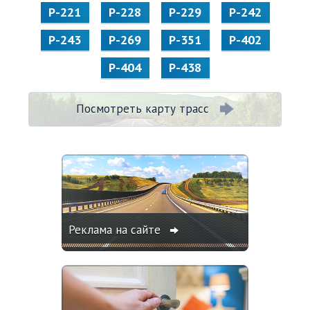
Р-221
Р-228
Р-229
Р-242
Р-243
Р-269
Р-351
Р-402
Р-404
Р-438
Посмотреть карту трасс
Реклама на сайте