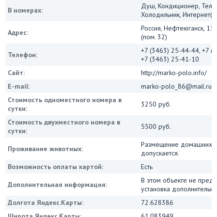
Душ, Кондиционер, Теле
В номерах:
Холодильник, Интернет(Wi
Россия, Нефтеюганск, 13
Адрес:
(пом. 32)
+7 (3463) 25-44-44, +7 (
Телефон:
+7 (3463) 25-41-10
Сайт:
http://marko-polo.info/
E-mail:
marko-polo_86@mail.ru
Стоимость одноместного номера в
3250 руб.
сутки:
Стоимость двухместного номера в
5500 руб.
сутки:
Размещение домашних ж
Проживание животных:
допускается.
Возможность оплаты картой:
Есть
В этом объекте не пред
Дополнительная информация:
установка дополнительны
Долгота Яндекс.Карты:
72.628386
Широта Яндекс.Карты:
61.083949