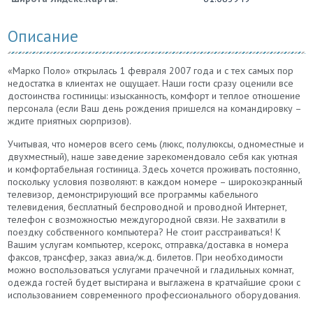
Описание
«Марко Поло» открылась 1 февраля 2007 года и с тех самых пор
недостатка в клиентах не ощущает. Наши гости сразу оценили все
достоинства гостиницы: изысканность, комфорт и теплое отношение
персонала (если Ваш день рождения пришелся на командировку –
ждите приятных сюрпризов).
Учитывая, что номеров всего семь (люкс, полулюксы, одноместные и
двухместный), наше заведение зарекомендовало себя как уютная
и комфортабельная гостиница. Здесь хочется проживать постоянно,
поскольку условия позволяют: в каждом номере – широкоэкранный
телевизор, демонстрирующий все программы кабельного
телевидения, бесплатный беспроводной и проводной Интернет,
телефон с возможностью междугородной связи. Не захватили в
поездку собственного компьютера? Не стоит расстраиваться! К
Вашим услугам компьютер, ксерокс, отправка/доставка в номера
факсов, трансфер, заказ авиа/ж.д. билетов. При необходимости
можно воспользоваться услугами прачечной и гладильных комнат,
одежда гостей будет выстирана и выглажена в кратчайшие сроки с
использованием современного профессионального оборудования.