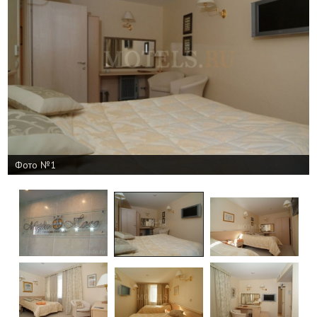
Фото №1