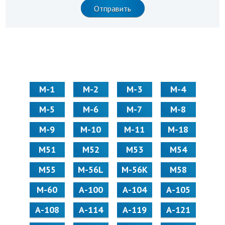
М-1
М-2
М-3
М-4
М-5
М-6
М-7
М-8
М-9
М-10
М-11
М-18
М51
М52
М53
М54
М55
M-56L
M-56K
М58
M-60
А-100
А-104
А-105
А-108
А-114
А-119
А-121