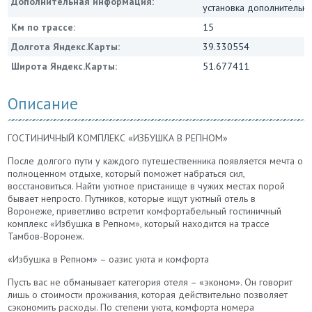
Дополнительная информация:
установка дополнительны
Км по трассе:
15
Долгота Яндекс.Карты:
39.330554
Широта Яндекс.Карты:
51.677411
Описание
ГОСТИНИЧНЫЙ КОМПЛЕКС «ИЗБУШКА В РЕПНОМ»
После долгого пути у каждого путешественника появляется мечта о
полноценном отдыхе, который поможет набраться сил,
восстановиться. Найти уютное пристанище в чужих местах порой
бывает непросто. Путников, которые ищут уютный отель в
Воронеже, приветливо встретит комфортабельный гостиничный
комплекс «Избушка в Репном», который находится на трассе
Тамбов-Воронеж.
«Избушка в Репном» – оазис уюта и комфорта
Пусть вас не обманывает категория отеля – «эконом». Он говорит
лишь о стоимости проживания, которая действительно позволяет
сэкономить расходы. По степени уюта, комфорта номера