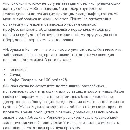
«полулюкс» и «люкс» не уступят звездным отелям. Приезжающих
ждет удобная мебель, стильный интерьер, спутниковое
телевидение и потрясающие природные ландшафты, которыми
можно любоваться из окон номеров. Приятные впечатления
останутся у путников и от высокого уровня сервиса,
профессионализма обслуживающего персонала. Надежное
пристанище будет обеспечено и «железному другу». Для него
оборудована охраняемая автостоянка.
«Избушка в Репном» – это не просто уютный отель. Комплекс, как
заботливая хозяюшка, предоставляет гостям все условия для
полноценного отдыха. В него входит:
Гостиница,
Сауна,
Кафе (Завтраки от 100 рублей!).
Финская сауна поможет путешественникам расслабиться,
попариться, устроить праздник для уставших в дороге мышц. Кафе
своим обширным меню сытных ароматных блюд, изысканных
десертов способно усладить предпочтения самого взыскательного
гурмана. Живая музыка, комфортная обстановка позволит приятно
провести время, пообщаться с семьей, друзьями, завести новые
знакомства. «Избушка в Репном» расположилась в красивейшей
экологически чистой зоне у реки Усманка, что дает возможность
совершить перед сном приятную прогулку.