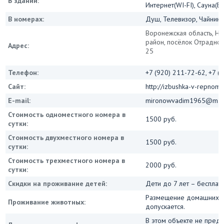
В здании:
Интернет(WI-FI), Сауна(Б
В номерах:
Душ, Телевизор, Чайник, 
Воронежская область, Н
район, посёлок Отрадное,
Адрес:
25
Телефон:
+7 (920) 211-72-62, +7 (
Сайт:
http://izbushka-v-repnom.
E-mail:
mironowvadim1965@mail
Стоимость одноместного номера в
1500 руб.
сутки:
Стоимость двухместного номера в
1500 руб.
сутки:
Стоимость трехместного номера в
2000 руб.
сутки:
Скидки на проживание детей:
Дети до 7 лет – бесплат
Размещение домашних ж
Проживание животных:
допускается.
В этом объекте не пред