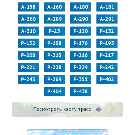
А-158
А-160
А-180
А-181
А-260
А-289
А-290
А-291
А-310
Р-23
Р-120
Р-132
Р-152
Р-158
Р-176
Р-193
Р-208
Р-215
Р-216
Р-217
Р-221
Р-228
Р-229
Р-242
Р-243
Р-269
Р-351
Р-402
Р-404
Р-438
Посмотреть карту трасс